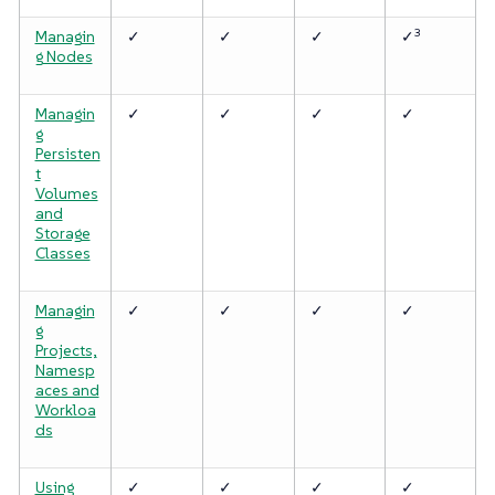
3
Managin
✓
✓
✓
✓
g Nodes
Managin
✓
✓
✓
✓
g
Persisten
t
Volumes
and
Storage
Classes
Managin
✓
✓
✓
✓
g
Projects,
Namesp
aces and
Workloa
ds
Using
✓
✓
✓
✓