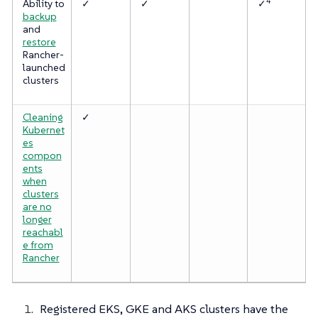
4
Ability to
✓
✓
✓
backup
and
restore
Rancher-
launched
clusters
Cleaning
✓
Kubernet
es
compon
ents
when
clusters
are no
longer
reachabl
e from
Rancher
Registered EKS, GKE and AKS clusters have the