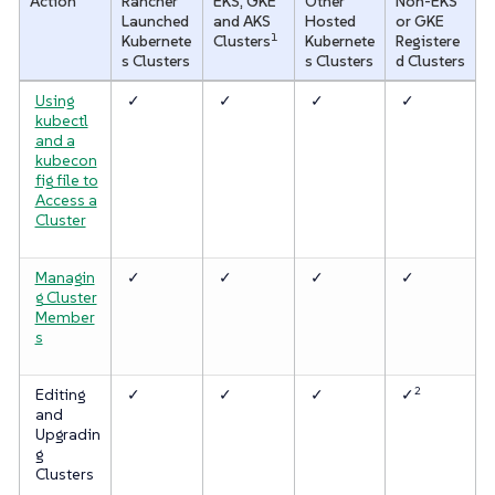
Action
Rancher
EKS, GKE
Other
Non-EKS
Launched
and AKS
Hosted
or GKE
1
Kubernete
Clusters
Kubernete
Registere
s Clusters
s Clusters
d Clusters
Using
✓
✓
✓
✓
kubectl
and a
kubecon
fig file to
Access a
Cluster
Managin
✓
✓
✓
✓
g Cluster
Member
s
2
Editing
✓
✓
✓
✓
and
Upgradin
g
Clusters