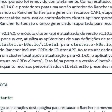
 incorporado foi removido completamente. Como resultado, s
v2.14.0 e posteriores para uma versão anterior do Rancher 
sando os Rancher Turtles para gerenciar recursos CAPI, etap
ecessárias para usar os controladores cluster-api incorpora
 Rancher Turtles são o único gerenciador suportado para recu
v2.14.0, o módulo cluster-api é atualizado da versão v1.10.6 
, por sua vez, atualiza as apiVersions de suas definições de r
para
cluster.x-k8s.io/v1beta1
cluster.x-k8s.io
do Rancher incluem CRDs do Cluster API. Ao restaurar dado
a um cluster local após a atualização para v2.14.0, o aplicat
staura os CRDs v1beta1. Isso falha porque a versão v1beta2
nquanto recursos personalizados v1beta2 estão presentes no
tante:
iga as instruções desta página para restaurar o Rancher no mesmo