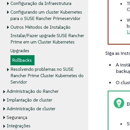
T
Configuração da Infraestrutura
C
Configurando um cluster Kubernetes
para o SUSE Rancher Primeservidor
W
b
Outros Métodos de Instalação
L
Instalar/Fazer upgrade SUSE Rancher
Prime em um Cluster Kubernetes
Upgrades
Siga as ins
Rollbacks
A inst
Resolvendo problemas no SUSE
backup
Rancher Prime Cluster Kubernetes do
O clus
Servidor
Administração do Rancher
Implantação de cluster
Administração de cluster
Segurança
S
Integrações