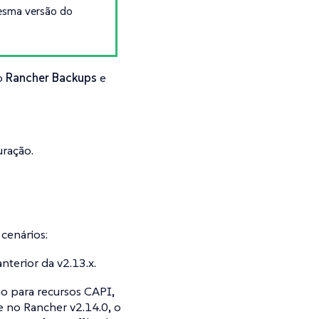
mesma versão do
vo
Rancher Backups
e
uração.
 cenários:
nterior da v2.13.x.
ão para recursos CAPI,
e no Rancher v2.14.0, o