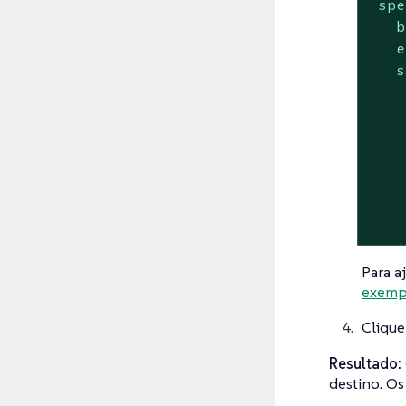
spe
b
e
s
Para a
exemp
Cliqu
Resultado:
destino. Os