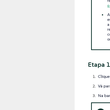
f
o
A
e
a
r
c
o
Etapa 1
Cliqu
Vá par
Na bar