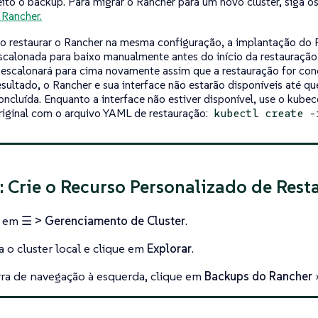
eito o backup. Para migrar o Rancher para um novo cluster, siga o
 Rancher.
o restaurar o Rancher na mesma configuração, a implantação do 
scalonada para baixo manualmente antes do início da restauração
 escalonará para cima novamente assim que a restauração for co
esultado, o Rancher e sua interface não estarão disponíveis até qu
oncluída. Enquanto a interface não estiver disponível, use o kubec
riginal com o arquivo YAML de restauração:
kubectl create -
: Crie o Recurso Personalizado de Rest
e em
☰ > Gerenciamento de Cluster
.
a o cluster local e clique em
Explorar
.
ra de navegação à esquerda, clique em
Backups do Rancher