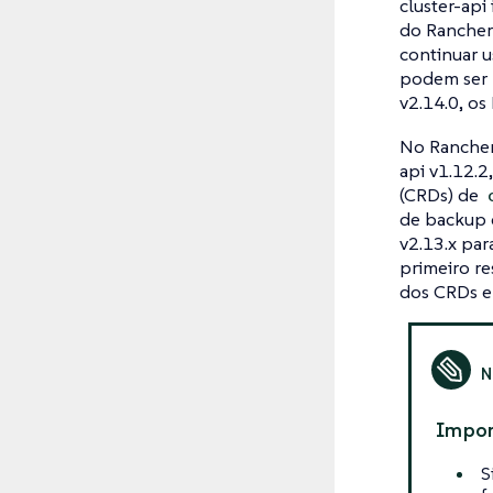
cluster-api
do Rancher 
continuar u
podem ser n
v2.14.0, os
No Rancher 
api v1.12.2
(CRDs) de
de backup 
v2.13.x par
primeiro re
dos CRDs e
Impor
S