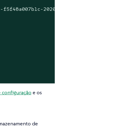
1-f5f48a007b1c-2020-09-15T07-27-09Z.tar.gz
e configuração
e os
armazenamento de