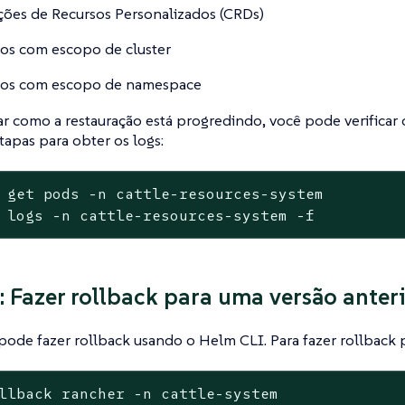
ções de Recursos Personalizados (CRDs)
os com escopo de cluster
sos com escopo de namespace
car como a restauração está progredindo, você pode verificar 
etapas para obter os logs:
get
pods
-n
cattle-resources-system
logs
-n
cattle-resources-system
-f
: Fazer rollback para uma versão anter
ode fazer rollback usando o Helm CLI. Para fazer rollback pa
llback
rancher
-n
cattle-system