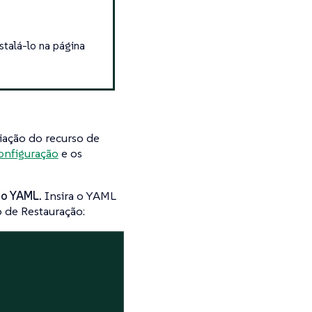
nstalá-lo na página
iação do recurso de
onfiguração
e os
 do YAML.
Insira o YAML
 de Restauração: