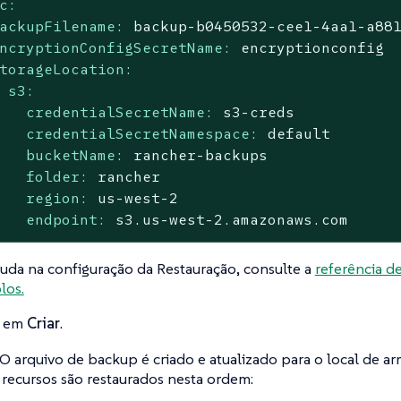
c:
ackupFilename:
backup-b0450532-cee1-4aa1-a88
ncryptionConfigSecretName:
encryptionconfig
torageLocation:
s3:
credentialSecretName:
s3-creds
credentialSecretNamespace:
default
bucketName:
rancher-backups
folder:
rancher
region:
us-west-2
endpoint:
s3.us-west-2.amazonaws.com
juda na configuração da Restauração, consulte a
referência d
los.
e em
Criar
.
O arquivo de backup é criado e atualizado para o local de 
 recursos são restaurados nesta ordem: