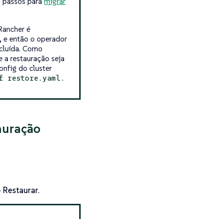
s passos para
migrar
Rancher é
, e então o operador
ncluída. Como
e a restauração seja
onfig do cluster
.
f restore.yaml
auração
Restaurar
.