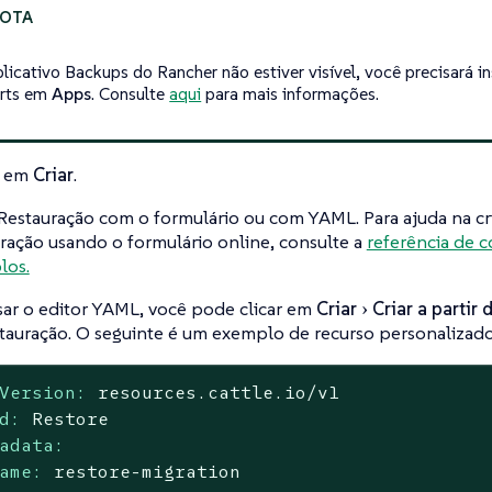
plicativo Backups do Rancher não estiver visível, você precisará i
arts em
Apps
. Consulte
aqui
para mais informações.
e em
Criar
.
 Restauração com o formulário ou com YAML. Para ajuda na cr
ração usando o formulário online, consulte a
referência de c
los.
sar o editor YAML, você pode clicar em
Criar
Criar a partir
tauração. O seguinte é um exemplo de recurso personalizado
Version:
resources.cattle.io/v1
d:
Restore
adata:
ame:
restore-migration