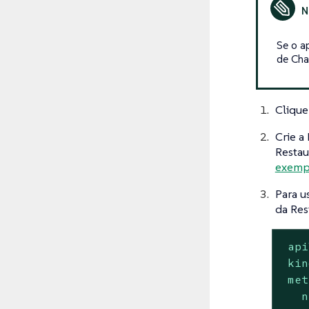
Se o a
de Ch
Cliqu
Crie a
Restau
exemp
Para u
da Res
api
kin
met
n