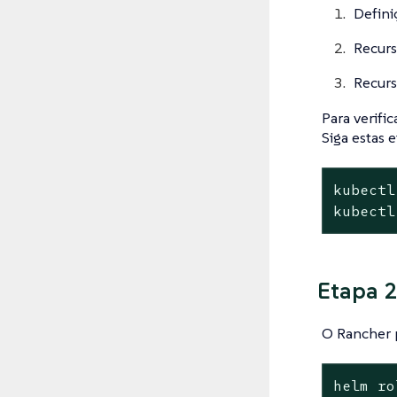
Defini
Recurs
Recur
Para verifi
Siga estas 
kubectl
kubectl
Etapa 2
O Rancher p
helm
ro