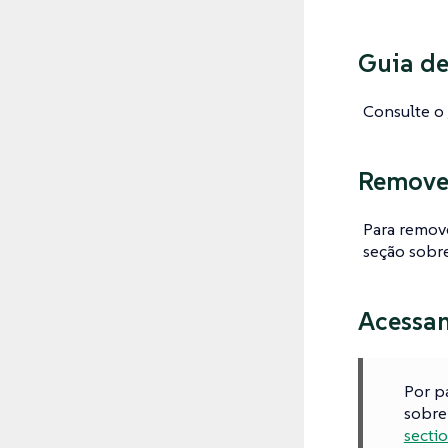
Guia de
Consulte o
Remover
Para remove
seção sobr
Acessan
Por p
sobre
sectio