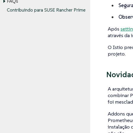
FAQs
Segur
Contribuindo para SUSE Rancher Prime
Obser
Após
settin
através da 
O Istio pre
projeto.
Novidad
A arquitetu
combinar Pi
foi mesclad
Addons que 
Prometheus,
instalação 