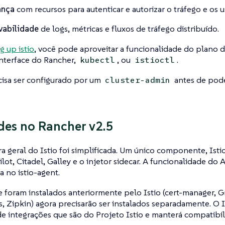
ança
com recursos para autenticar e autorizar o tráfego e os u
vabilidade
de logs, métricas e fluxos de tráfego distribuído.
g up istio
, você pode aproveitar a funcionalidade do plano d
interface do Rancher,
, ou
.
kubectl
istioctl
cisa ser configurado por um
antes de pod
cluster-admin
es no Rancher v2.5
ra geral do Istio foi simplificada. Um único componente, Istio
lot, Citadel, Galley e o injetor sidecar. A funcionalidade 
a no istio-agent.
foram instalados anteriormente pelo Istio (cert-manager, Gra
 Zipkin) agora precisarão ser instalados separadamente. O I
de integrações que são do Projeto Istio e manterá compatib