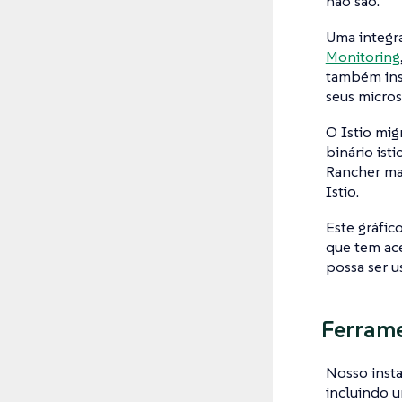
não são.
Uma integra
Monitoring
também inst
seus micro
O Istio mig
binário isti
Rancher man
Istio.
Este gráfic
que tem ace
possa ser u
Ferrame
Nosso inst
incluindo 