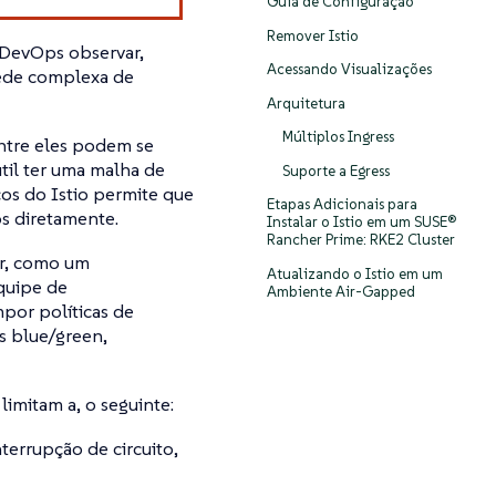
Guia de Configuração
Remover Istio
 DevOps observar,
Acessando Visualizações
rede complexa de
Arquitetura
Múltiplos Ingress
ntre eles podem se
útil ter uma malha de
Suporte a Egress
os do Istio permite que
Etapas Adicionais para
os diretamente.
Instalar o Istio em um SUSE®
Rancher Prime: RKE2 Cluster
er, como um
Atualizando o Istio em um
equipe de
Ambiente Air-Gapped
por políticas de
s blue/green,
limitam a, o seguinte:
terrupção de circuito,