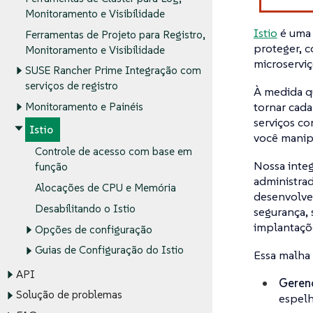
Monitoramento e Visibilidade
Istio
é uma 
Ferramentas de Projeto para Registro,
proteger, 
Monitoramento e Visibilidade
microserviç
SUSE Rancher Prime Integração com
serviços de registro
À medida qu
tornar cada
Monitoramento e Painéis
serviços co
Istio
você manipu
Controle de acesso com base em
Nossa inte
função
administrad
Alocações de CPU e Memória
desenvolved
Desabilitando o Istio
segurança, 
implantaçõe
Opções de configuração
Guias de Configuração do Istio
Essa malha 
API
Geren
Solução de problemas
espel