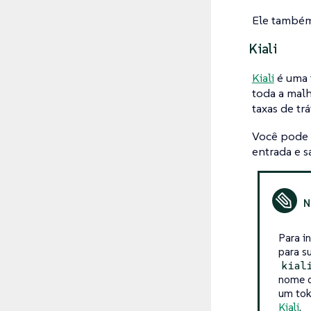
Ele também 
Kiali
Kiali
é uma f
toda a malh
taxas de trá
Você pode v
entrada e 
Para i
para s
kial
nome d
um tok
Kiali
.