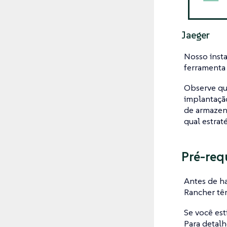
Jaeger
Nosso insta
ferramenta 
Observe que
implantaç
de armazen
qual estrat
Pré-req
Antes de ha
Rancher t
Se você est
Para detalh