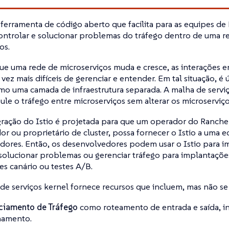
ferramenta de código aberto que facilita para as equipes de
controlar e solucionar problemas do tráfego dentro de uma 
os.
e uma rede de microserviços muda e cresce, as interações e
 vez mais difíceis de gerenciar e entender. Em tal situação, é 
mo uma camada de infraestrutura separada. A malha de serviç
le o tráfego entre microserviços sem alterar os microserviç
gração do Istio é projetada para que um operador do Ranch
or ou proprietário de cluster, possa fornecer o Istio a uma 
ores. Então, os desenvolvedores podem usar o Istio para im
solucionar problemas ou gerenciar tráfego para implantaçõe
s canário ou testes A/B.
de serviços kernel fornece recursos que incluem, mas não se 
ciamento de Tráfego
como roteamento de entrada e saída, in
hamento.