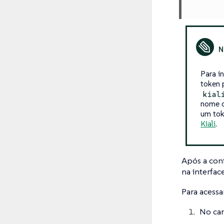
Para i
token 
kial
nome d
um tok
Kiali
.
Após a conf
na interfac
Para acessa
No can