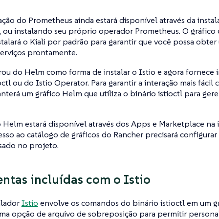
ção do Prometheus ainda estará disponível através da insta
, ou instalando seu próprio operador Prometheus. O gráfico 
alará o Kiali por padrão para garantir que você possa obte
serviços prontamente.
rou do Helm como forma de instalar o Istio e agora fornece i
octl ou do Istio Operator. Para garantir a interação mais fácil 
terá um gráfico Helm que utiliza o binário istioctl para gere
o Helm estará disponível através dos Apps e Marketplace na 
sso ao catálogo de gráficos do Rancher precisará configurar 
sado no projeto.
ntas incluídas com o Istio
alador
Istio
envolve os comandos do binário istioctl em um gr
uma opção de arquivo de sobreposição para permitir persona