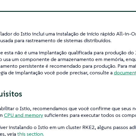
lador do Istio inclui uma instalação de início rápido All-in-
usada para rastreamento de sistemas distribuídos.
 esta não é uma implantação qualificada para produção do J
ão usa um componente de armazenamento em memória, en
amento persistente é recomendado para produção. Para mai
égia de implantação você pode precisar, consulte a
document
uisitos
bilitar o Istio, recomendamos que você confirme que seus n
êm
CPU and memory
suficientes para executar todos os compo
iver instalando o Istio em um cluster RKE2, alguns passos adi
es, veja
this section.