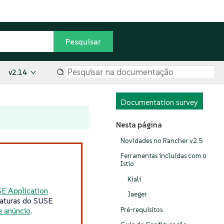
v2.14
Documentation survey
Nesta página
Novidades no Rancher v2.5
Ferramentas incluídas com o
Istio
Kiali
E Application
Jaeger
naturas do SUSE
Pré-requisitos
e anúncio
.