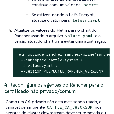
continue com um valor de:
secret
Se estiver usando o Let’s Encrypt,
atualize o valor para:
letsEncrypt
Atualize os valores do Helm para o chart do
Rancher usando o arquivo
e a
values.yaml
versão atual do chart para evitar uma atualização:
helm upgrade rancher rancher-prime/rancher 
  --namespace cattle-system \

  -f values.yaml \

  --version <DEPLOYED_RANCHER_VERSION>
4. Reconfigure os agentes do Rancher para o
certificado não privado/comum
Como um CA privado não está mais sendo usado, a
variável de ambiente
nos
CATTLE_CA_CHECKSUM
agentes do cluster downstream deve ser removida ou