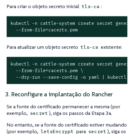
Para criar o objeto secreto inicial
:
tls-ca
kubectl -n cattle-system create secret generic
  --from-file=cacerts.pem
Para atualizar um objeto secreto
existente:
tls-ca
kubectl -n cattle-system create secret generic
  --from-file=cacerts.pem \

  --dry-run --save-config -o yaml | kubectl a
3. Reconfigure a implantação do Rancher
Se a fonte do certificado permanecer a mesma (por
exemplo,
), siga os passos da Etapa 3a.
secret
No entanto, se a fonte do certificado estiver mudando
(por exemplo,
para
), siga os
letsEncrypt
secret