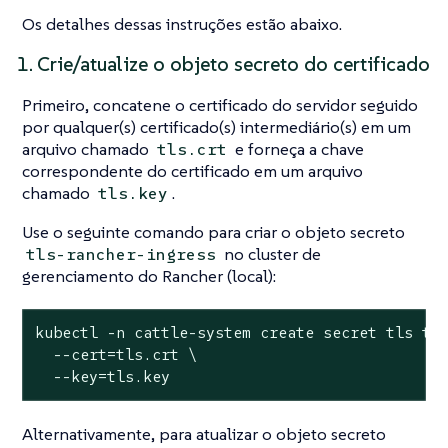
Os detalhes dessas instruções estão abaixo.
1. Crie/atualize o objeto secreto do certificado
Primeiro, concatene o certificado do servidor seguido
por qualquer(s) certificado(s) intermediário(s) em um
arquivo chamado
e forneça a chave
tls.crt
correspondente do certificado em um arquivo
chamado
.
tls.key
Use o seguinte comando para criar o objeto secreto
no cluster de
tls-rancher-ingress
gerenciamento do Rancher (local):
kubectl -n cattle-system create secret tls tls
  --cert=tls.crt \

  --key=tls.key
Alternativamente, para atualizar o objeto secreto