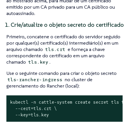
ao mostrado acima, para mudar de um certificado
emitido por um CA privado para um CA público ou
autoassinado.
1. Crie/atualize o objeto secreto do certificado
Primeiro, concatene o certificado do servidor seguido
por qualquer(s) certificado(s) intermediário(s) em um
arquivo chamado
e forneça a chave
tls.crt
correspondente do certificado em um arquivo
chamado
.
tls.key
Use o seguinte comando para criar o objeto secreto
no cluster de
tls-rancher-ingress
gerenciamento do Rancher (local):
kubectl -n cattle-system create secret tls tls
  --cert=tls.crt \

  --key=tls.key