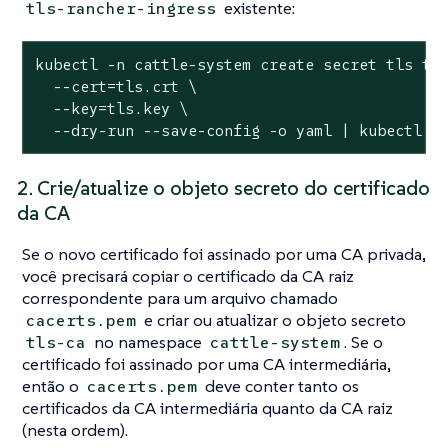
existente:
tls-rancher-ingress
kubectl -n cattle-system create secret tls tls
  --cert=tls.crt \

  --key=tls.key \

  --dry-run --save-config -o yaml | kubectl a
2. Crie/atualize o objeto secreto do certificado
da CA
Se o novo certificado foi assinado por uma CA privada,
você precisará copiar o certificado da CA raiz
correspondente para um arquivo chamado
e criar ou atualizar o objeto secreto
cacerts.pem
no namespace
. Se o
tls-ca
cattle-system
certificado foi assinado por uma CA intermediária,
então o
deve conter tanto os
cacerts.pem
certificados da CA intermediária quanto da CA raiz
(nesta ordem).