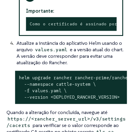
Importante:
Como o certificado é assinado por uma 
Atualize a instância do aplicativo Helm usando o
arquivo
e a versão atual do chart.
values.yaml
A versão deve corresponder para evitar uma
atualização do Rancher.
helm upgrade rancher rancher-prime/rancher 
  --namespace cattle-system \

  -f values.yaml \

  --version <DEPLOYED_RANCHER_VERSION>
Quando a alteração for concluída, navegue até
https://<rancher_server_url>/v3/settings
para verificar se o valor corresponde ao
/cacerts
certificado CA escrito no objeto secreto
tls-ca