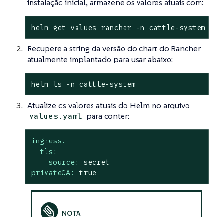
instalação inicial, armazene os valores atuais com:
helm get values rancher -n cattle-system -
Recupere a string da versão do chart do Rancher
atualmente implantado para usar abaixo:
helm ls -n cattle-system
Atualize os valores atuais do Helm no arquivo
para conter:
values.yaml
ingress:
tls:
source:
secret
privateCA:
true