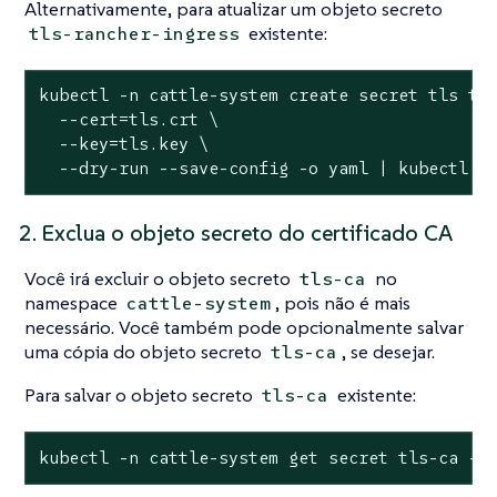
Alternativamente, para atualizar um objeto secreto
existente:
tls-rancher-ingress
kubectl -n cattle-system create secret tls tls
  --cert=tls.crt \

  --key=tls.key \

  --dry-run --save-config -o yaml | kubectl a
2. Exclua o objeto secreto do certificado CA
Você irá excluir o objeto secreto
no
tls-ca
namespace
, pois não é mais
cattle-system
necessário. Você também pode opcionalmente salvar
uma cópia do objeto secreto
, se desejar.
tls-ca
Para salvar o objeto secreto
existente:
tls-ca
kubectl -n cattle-system get secret tls-ca -o