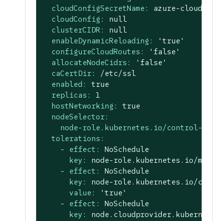
cloudConfigSecretName:
azure-cloud-con
cloudConfig:
null
clusterCIDR:
null
enableDynamicReloading:
'true'
configureCloudRoutes:
'false'
allocateNodeCidrs:
'false'
caCertDir:
/etc/ssl
enabled:
true
replicas:
1
hostNetworking:
true
nodeSelector:
node-role.kubernetes.io/control-plan
tolerations:
-
effect:
NoSchedule
key:
node-role.kubernetes.io/maste
-
effect:
NoSchedule
key:
node-role.kubernetes.io/contr
value:
'true'
-
effect:
NoSchedule
key:
node.cloudprovider.kubernetes