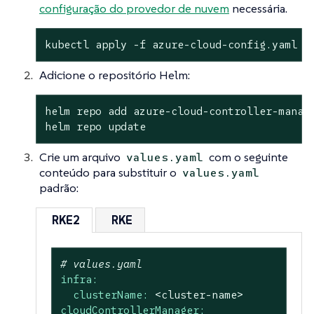
configuração do provedor de nuvem
necessária.
kubectl apply -f azure-cloud-config.yaml
Adicione o repositório Helm:
helm repo add azure-cloud-controller-manage
helm repo update
Crie um arquivo
com o seguinte
values.yaml
conteúdo para substituir o
values.yaml
padrão:
RKE2
RKE
# values.yaml
infra:
clusterName:
<cluster-name>
cloudControllerManager: