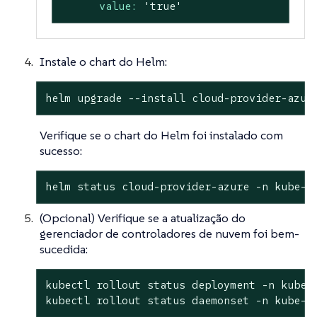
value:
'true'
Instale o chart do Helm:
helm upgrade --install cloud-provider-azur
Verifique se o chart do Helm foi instalado com
sucesso:
helm status cloud-provider-azure -n kube-s
(Opcional) Verifique se a atualização do
gerenciador de controladores de nuvem foi bem-
sucedida:
kubectl rollout status deployment -n kube-s
kubectl rollout status daemonset -n kube-s