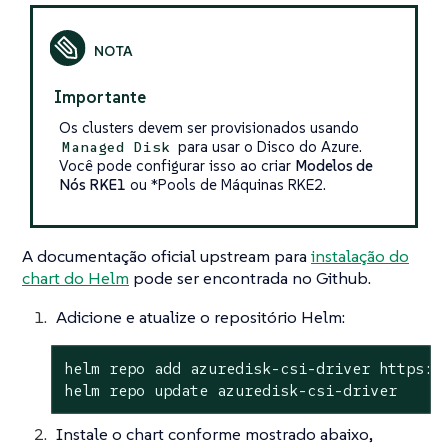
Importante
Os clusters devem ser provisionados usando
para usar o Disco do Azure.
Managed Disk
Você pode configurar isso ao criar
Modelos de
Nós RKE1
ou
*Pools de Máquinas RKE2
.
A documentação oficial upstream para
instalação do
chart do Helm
pode ser encontrada no Github.
Adicione e atualize o repositório Helm:
helm repo add azuredisk-csi-driver https://
helm repo update azuredisk-csi-driver
Instale o chart conforme mostrado abaixo,