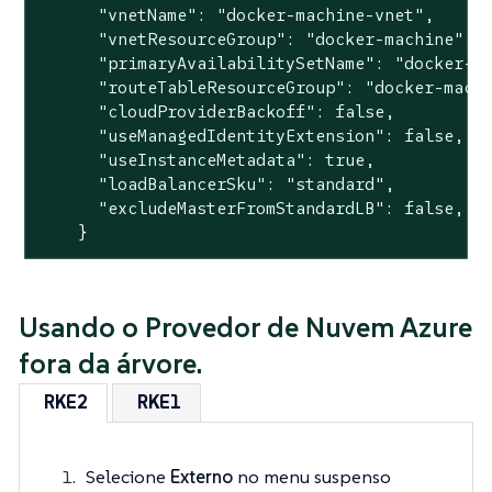
      "vnetName": "docker-machine-vnet",

      "vnetResourceGroup": "docker-machine",

      "primaryAvailabilitySetName": "docker-ma
      "routeTableResourceGroup": "docker-machi
      "cloudProviderBackoff": false,

      "useManagedIdentityExtension": false,

      "useInstanceMetadata": true,

      "loadBalancerSku": "standard",

      "excludeMasterFromStandardLB": false,

    }
Usando o Provedor de Nuvem Azure
fora da árvore.
RKE2
RKE1
Selecione
Externo
no menu suspenso