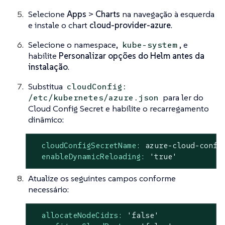
Selecione
Apps
>
Charts
na navegação à esquerda
e instale o chart
cloud-provider-azure
.
Selecione o namespace,
, e
kube-system
habilite
Personalizar opções do Helm antes da
instalação
.
Substitua
cloudConfig:
para ler do
/etc/kubernetes/azure.json
Cloud Config Secret e habilite o recarregamento
dinâmico:
cloudConfigSecretName:
azure-cloud-confi
enableDynamicReloading:
'true'
Atualize os seguintes campos conforme
necessário:
allocateNodeCidrs:
'false'