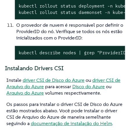
kubectl rollout status deployment -n kube-s
kubectl rollout status daemonset -n kube-s
O provedor de nuvem é responsável por definir o
ProviderID do nó. Verifique se todos os nós estão
inicializados com o ProviderID:
kubectl describe nodes | grep "ProviderID"
Instalando Drivers CSI
Instale
driver CSI de Disco do Azure
ou
driver CSI de
Arquivo do Azure
para acessar
Disco do Azure
ou
Arquivo do Azure
volumes respectivamente.
Os passos para instalar o driver CSI de Disco do Azure
estão mostrados abaixo. Você pode instalar o driver
CSI de Arquivo do Azure de maneira semelhante
seguindo a
documentação de instalação do Helm
.