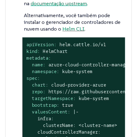
na
documentação upstream
.
Alternativamente, você também pode
instalar o gerenciador de controladores de
nuvem usando o
Helm CLI
.
apiVersion:
helm.cattle.io/v1
kind:
HelmChart
metadata:
name:
azure-cloud-controller-manager
namespace:
kube-system
spec:
chart:
cloud-provider-azure
repo:
https://raw.githubusercontent.co
targetNamespace:
kube-system
bootstrap:
true
valuesContent:
|-

    infra:

      clusterName: <cluster-name>

    cloudControllerManager:
