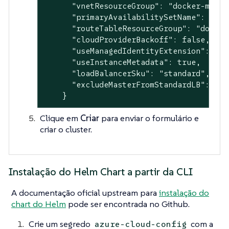
      "vnetResourceGroup": "docker-machin
      "primaryAvailabilitySetName": "doc
      "routeTableResourceGroup": "docker-
      "cloudProviderBackoff": false,

      "useManagedIdentityExtension": fals
      "useInstanceMetadata": true,

      "loadBalancerSku": "standard",

      "excludeMasterFromStandardLB": fals
    }
Clique em
Criar
para enviar o formulário e
criar o cluster.
Instalação do Helm Chart a partir da CLI
A documentação oficial upstream para
instalação do
chart do Helm
pode ser encontrada no Github.
Crie um segredo
com a
azure-cloud-config