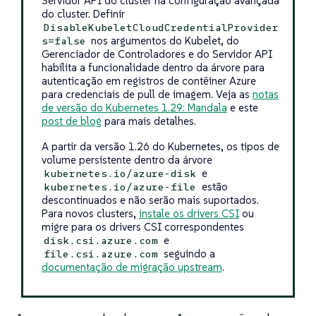
Servidor API do cluster na configuração avançada
do cluster. Definir
DisableKubeletCloudCredentialProvider
nos argumentos do Kubelet, do
s=false
Gerenciador de Controladores e do Servidor API
habilita a funcionalidade dentro da árvore para
autenticação em registros de contêiner Azure
para credenciais de pull de imagem. Veja as
notas
de versão do Kubernetes 1.29: Mandala
e este
post de blog
para mais detalhes.
A partir da versão 1.26 do Kubernetes, os tipos de
volume persistente dentro da árvore
e
kubernetes.io/azure-disk
estão
kubernetes.io/azure-file
descontinuados e não serão mais suportados.
Para novos clusters,
instale os drivers CSI
ou
migre para os drivers CSI correspondentes
e
disk.csi.azure.com
seguindo a
file.csi.azure.com
documentação de migração upstream
.