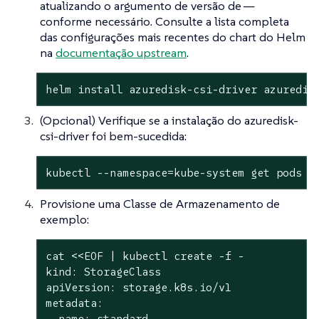
atualizando o argumento de versão de —
conforme necessário. Consulte a lista completa
das configurações mais recentes do chart do Helm
na
documentação upstream
.
helm install azuredisk-csi-driver azuredis
(Opcional) Verifique se a instalação do azuredisk-
csi-driver foi bem-sucedida:
kubectl --namespace=kube-system get pods -
Provisione uma Classe de Armazenamento de
exemplo:
cat <<EOF | kubectl create -f -

kind: StorageClass

apiVersion: storage.k8s.io/v1

metadata:

  name: standard
