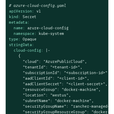
# azure-cloud-config.yaml
apiVersion:
v1
kind:
Secret
metadata:
name:
azure-cloud-config
namespace:
kube-system
type:
Opaque
stringData:
cloud-config:
|-

    {

      "cloud": "AzurePublicCloud",

      "tenantId": "<tenant-id>",

      "subscriptionId": "<subscription-id>",

      "aadClientId": "<client-id>",

      "aadClientSecret": "<client-secret>",

      "resourceGroup": "docker-machine",

      "location": "westus",

      "subnetName": "docker-machine",

      "securityGroupName": "rancher-managed-kq
      "securityGroupResourceGroup": "docker-ma