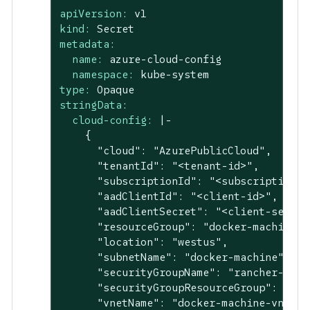
apiVersion:
v1
kind:
Secret
metadata:
name:
azure-cloud-config
namespace:
kube-system
type:
Opaque
stringData:
cloud-config:
|-

    {

      "cloud": "AzurePublicCloud",

      "tenantId": "<tenant-id>",

      "subscriptionId": "<subscription-id
      "aadClientId": "<client-id>",

      "aadClientSecret": "<client-secret>
      "resourceGroup": "docker-machine",

      "location": "westus",

      "subnetName": "docker-machine",

      "securityGroupName": "rancher-mana
      "securityGroupResourceGroup": "doc
      "vnetName": "docker-machine-vnet",
