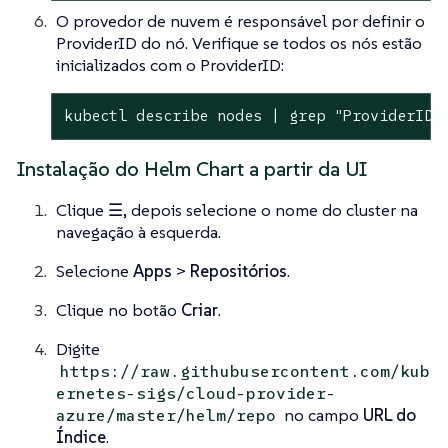
O provedor de nuvem é responsável por definir o
ProviderID do nó. Verifique se todos os nós estão
inicializados com o ProviderID:
kubectl describe nodes | grep "ProviderID"
Instalação do Helm Chart a partir da UI
Clique
☰
, depois selecione o nome do cluster na
navegação à esquerda.
Selecione
Apps
>
Repositórios
.
Clique no botão
Criar
.
Digite
https://raw.githubusercontent.com/kub
ernetes-sigs/cloud-provider-
no campo
URL do
azure/master/helm/repo
Índice
.