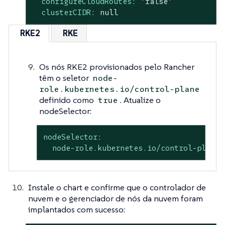
configureCloudRoutes:
'false'
clusterCIDR:
null
RKE2
RKE
Os nós RKE2 provisionados pelo Rancher
têm o seletor
node-
role.kubernetes.io/control-plane
definido como
. Atualize o
true
nodeSelector:
nodeSelector:
node-role.kubernetes.io/control-plane:
Instale o chart e confirme que o controlador de
nuvem e o gerenciador de nós da nuvem foram
implantados com sucesso: