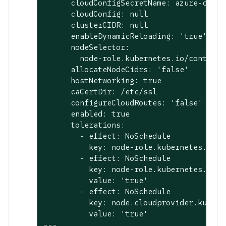
      cloudConfigSecretName: azure-cloud-
      cloudConfig: null

      clusterCIDR: null

      enableDynamicReloading: 'true'

      nodeSelector:

        node-role.kubernetes.io/control-
      allocateNodeCidrs: 'false'

      hostNetworking: true

      caCertDir: /etc/ssl

      configureCloudRoutes: 'false'

      enabled: true

      tolerations:

        - effect: NoSchedule

          key: node-role.kubernetes.io/ma
        - effect: NoSchedule

          key: node-role.kubernetes.io/c
          value: 'true'

        - effect: NoSchedule

          key: node.cloudprovider.kubern
---