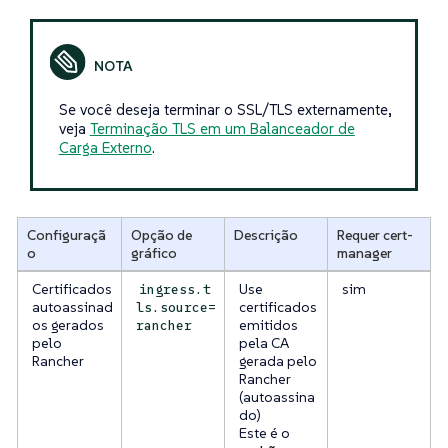
Se você deseja terminar o SSL/TLS externamente,
veja
Terminação TLS em um Balanceador de
Carga Externo
.
Configuraçã
Opção de
Descrição
Requer cert-
o
gráfico
manager
Certificados
Use
sim
ingress.t
autoassinad
certificados
ls.source=
os gerados
emitidos
rancher
pelo
pela CA
Rancher
gerada pelo
Rancher
(autoassina
do)
Este é o