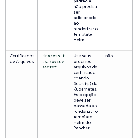
padrão
e
não precisa
ser
adicionado
ao
renderizar o
template
Helm.
Certificados
Use seus
não
ingress.t
de Arquivos
próprios
ls.source=
arquivos de
secret
certificado
criando
Secret(s) do
Kubernetes.
Esta opção
deve ser
passada ao
renderizar o
template
Helm do
Rancher.