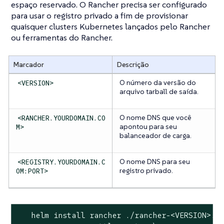
espaço reservado. O Rancher precisa ser configurado
para usar o registro privado a fim de provisionar
quaisquer clusters Kubernetes lançados pelo Rancher
ou ferramentas do Rancher.
Marcador
Descrição
O número da versão do
<VERSION>
arquivo tarball de saída.
O nome DNS que você
<RANCHER.YOURDOMAIN.CO
apontou para seu
M>
balanceador de carga.
O nome DNS para seu
<REGISTRY.YOURDOMAIN.C
registro privado.
OM:PORT>
   helm install rancher ./rancher-<VERSION>.tg