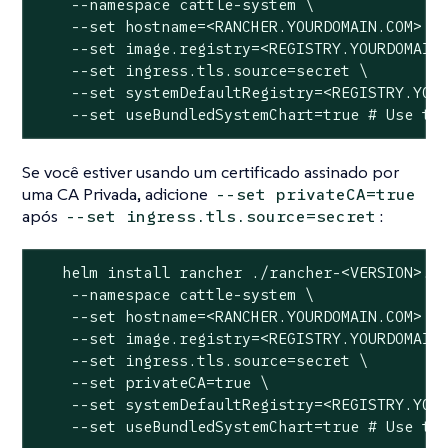
    --namespace cattle-system \

    --set hostname=<RANCHER.YOURDOMAIN.COM> \

    --set image.registry=<REGISTRY.YOURDOMAIN.
    --set ingress.tls.source=secret \

    --set systemDefaultRegistry=<REGISTRY.YOUR
    --set useBundledSystemChart=true # Use th
Se você estiver usando um certificado assinado por
uma CA Privada, adicione
--set privateCA=true
após
:
--set ingress.tls.source=secret
   helm install rancher ./rancher-<VERSION>.tg
    --namespace cattle-system \

    --set hostname=<RANCHER.YOURDOMAIN.COM> \

    --set image.registry=<REGISTRY.YOURDOMAIN.
    --set ingress.tls.source=secret \

    --set privateCA=true \

    --set systemDefaultRegistry=<REGISTRY.YOUR
    --set useBundledSystemChart=true # Use th