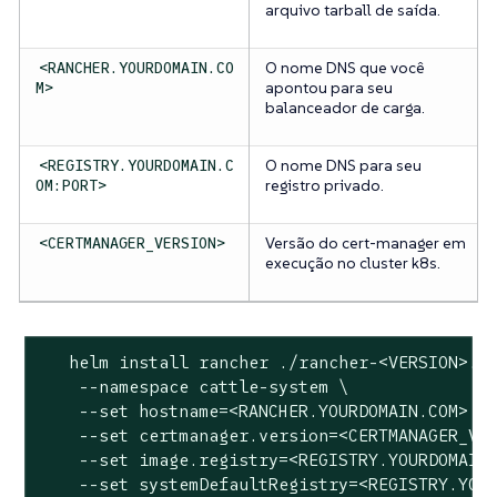
arquivo tarball de saída.
O nome DNS que você
<RANCHER.YOURDOMAIN.CO
apontou para seu
M>
balanceador de carga.
O nome DNS para seu
<REGISTRY.YOURDOMAIN.C
registro privado.
OM:PORT>
Versão do cert-manager em
<CERTMANAGER_VERSION>
execução no cluster k8s.
   helm install rancher ./rancher-<VERSION>.tg
    --namespace cattle-system \

    --set hostname=<RANCHER.YOURDOMAIN.COM> \

    --set certmanager.version=<CERTMANAGER_VER
    --set image.registry=<REGISTRY.YOURDOMAIN.
    --set systemDefaultRegistry=<REGISTRY.YOUR