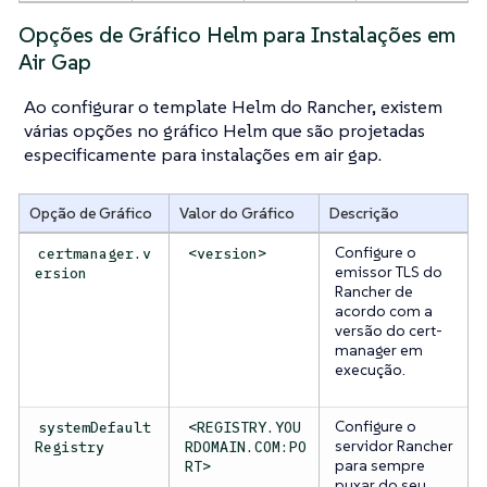
Opções de Gráfico Helm para Instalações em
Air Gap
Ao configurar o template Helm do Rancher, existem
várias opções no gráfico Helm que são projetadas
especificamente para instalações em air gap.
Opção de Gráfico
Valor do Gráfico
Descrição
Configure o
certmanager.v
<version>
emissor TLS do
ersion
Rancher de
acordo com a
versão do cert-
manager em
execução.
Configure o
systemDefault
<REGISTRY.YOU
servidor Rancher
Registry
RDOMAIN.COM:PO
para sempre
RT>
puxar do seu