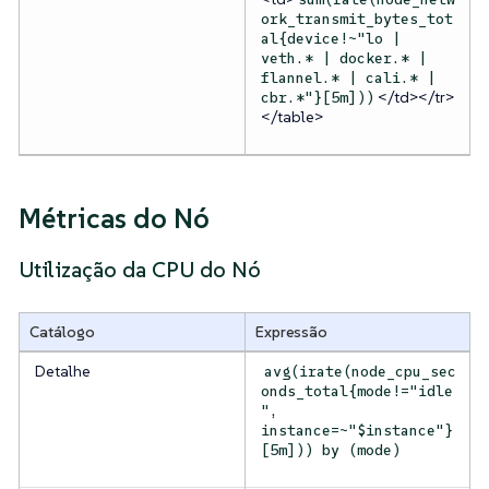
ork_transmit_bytes_tot
al{device!~"lo |
veth.* | docker.* |
flannel.* | cali.* |
</td></tr>
cbr.*"}[5m]))
</table>
Métricas do Nó
Utilização da CPU do Nó
Catálogo
Expressão
Detalhe
avg(irate(node_cpu_sec
onds_total{mode!="idle
",
instance=~"$instance"}
[5m])) by (mode)