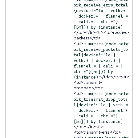
ork_receive_errs_total
{device!~"lo | veth.*
| docker.* | flannel.*
| cali.* | cbr.*"}
[5m])) by (instance)
</td></tr><tr><td>receive-
packets</td>
<td>
sum(rate(node_netw
ork_receive_packets_to
tal{device!~"lo |
veth.* | docker.* |
flannel.* | cali.* |
cbr.*"}[5m])) by
</td></tr><tr>
(instance)
<td>transmit-
dropped</td>
<td>
sum(rate(node_netw
ork_transmit_drop_tota
l{device!~"lo | veth.*
| docker.* | flannel.*
| cali.* | cbr.*"}
[5m])) by (instance)
</td></tr><tr>
<td>transmit-errs</td>
<td>
sum(rate(node_netw