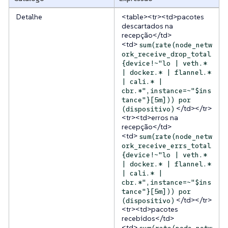
Detalhe
<table><tr><td>pacotes
descartados na
recepção</td>
<td>
sum(rate(node_netw
ork_receive_drop_total
{device!~"lo | veth.*
| docker.* | flannel.*
| cali.* |
cbr.*",instance=~"$ins
tance"}[5m])) por
</td></tr>
(dispositivo)
<tr><td>erros na
recepção</td>
<td>
sum(rate(node_netw
ork_receive_errs_total
{device!~"lo | veth.*
| docker.* | flannel.*
| cali.* |
cbr.*",instance=~"$ins
tance"}[5m])) por
</td></tr>
(dispositivo)
<tr><td>pacotes
recebidos</td>
<td>
sum(rate(node_netw