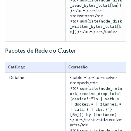
sum(rate(node_disk
_read_bytes_total[5m])
</td></tr><tr>
)
<td>written</td>
<td>
sum(rate(node_disk
_written_bytes_total[5
</td></tr></table>
m]))
Pacotes de Rede do Cluster
Catálogo
Expressão
Detalhe
<table><tr><td>receive-
dropped</td>
<td>
sum(rate(node_netw
ork_receive_drop_total
{device!~"lo | veth.*
| docker.* | flannel.*
| cali.* | cbr.*"}
[5m])) by (instance)
</td></tr><tr><td>receive-
errs</td>
<td>
sum(rate(node_netw