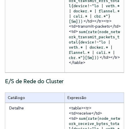
ork_transmit_errs_tota
l{device!~"lo | veth.*
| docker.* | flannel.*
| cali.* | cbr.*"}
</td></tr><tr>
[5m]))
<td>transmit-packets</td>
<td>
sum(rate(node_netw
ork_transmit_packets_t
otal{device!~"lo |
veth.* | docker.* |
flannel.* | cali.* |
</td></tr>
cbr.*"}[5m]))
</table>
E/S de Rede do Cluster
Catálogo
Expressão
Detalhe
<table><tr>
<td>receive</td>
<td>
sum(rate(node_netw
ork_receive_bytes_tota
l{device!~"lo | veth.*