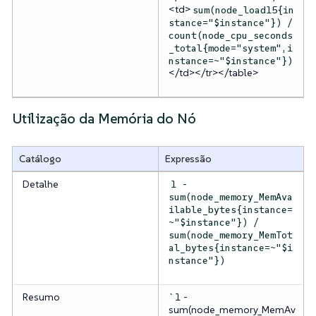
<td>
sum(node_load15{in
stance="$instance"}) /
count(node_cpu_seconds
_total{mode="system",i
nstance=~"$instance"})
</td></tr></table>
Utilização da Memória do Nó
Catálogo
Expressão
Detalhe
1 -
sum(node_memory_MemAva
ilable_bytes{instance=
~"$instance"}) /
sum(node_memory_MemTot
al_bytes{instance=~"$i
nstance"})
Resumo
`1 -
sum(node_memory_MemAv