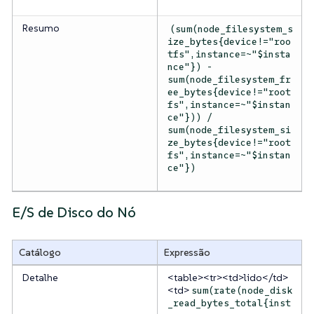
Resumo
(sum(node_filesystem_s
ize_bytes{device!="roo
tfs",instance=~"$insta
nce"}) -
sum(node_filesystem_fr
ee_bytes{device!="root
fs",instance=~"$instan
ce"})) /
sum(node_filesystem_si
ze_bytes{device!="root
fs",instance=~"$instan
ce"})
E/S de Disco do Nó
Catálogo
Expressão
Detalhe
<table><tr><td>lido</td>
<td>
sum(rate(node_disk
_read_bytes_total{inst