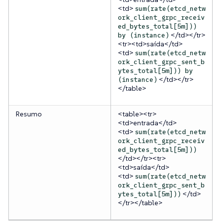
<td>
sum(rate(etcd_netw
ork_client_grpc_receiv
ed_bytes_total[5m]))
</td></tr>
by (instance)
<tr><td>saída</td>
<td>
sum(rate(etcd_netw
ork_client_grpc_sent_b
ytes_total[5m])) by
</td></tr>
(instance)
</table>
Resumo
<table><tr>
<td>entrada</td>
<td>
sum(rate(etcd_netw
ork_client_grpc_receiv
ed_bytes_total[5m]))
</td></tr><tr>
<td>saída</td>
<td>
sum(rate(etcd_netw
ork_client_grpc_sent_b
</td>
ytes_total[5m]))
</tr></table>