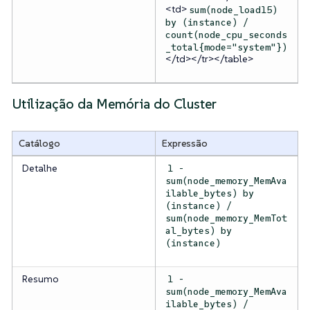
<td>
sum(node_load15)
by (instance) /
count(node_cpu_seconds
_total{mode="system"})
</td></tr></table>
Utilização da Memória do Cluster
Catálogo
Expressão
Detalhe
1 -
sum(node_memory_MemAva
ilable_bytes) by
(instance) /
sum(node_memory_MemTot
al_bytes) by
(instance)
Resumo
1 -
sum(node_memory_MemAva
ilable_bytes) /