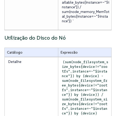
ailable_bytes{instance=~"$i
nstance"}) /
sum(node_memory_MemTot
al_bytes{instance=~"$insta
nce"}) `
Utilização do Disco do Nó
Catálogo
Expressão
Detalhe
(sum(node_filesystem_s
ize_bytes{device!="roo
tfs",instance=~"$insta
nce"}) by (device) -
sum(node_filesystem_fr
ee_bytes{device!="root
fs",instance=~"$instan
ce"}) by (device)) /
sum(node_filesystem_si
ze_bytes{device!="root
fs",instance=~"$instan
ce"}) by (device)