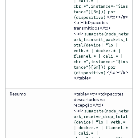
| cali.* |
cbr.*",instance=~"$ins
tance"}[5m])) por
</td></tr>
(dispositivo)
<tr><td>pacotes
transmitidos</td>
<td>
sum(rate(node_netw
ork_transmit_packets_t
otal{device!~"lo |
veth.* | docker.* |
flannel.* | cali.* |
cbr.*",instance=~"$ins
tance"}[5m])) por
</td></tr>
(dispositivo)
</table>
Resumo
<table><tr><td>pacotes
descartados na
recepção</td>
<td>
sum(rate(node_netw
ork_receive_drop_total
{device!~"lo | veth.*
| docker.* | flannel.*
| cali.* |