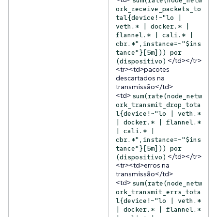
ork_receive_packets_to
tal{device!~"lo |
veth.* | docker.* |
flannel.* | cali.* |
cbr.*",instance=~"$ins
tance"}[5m])) por
</td></tr>
(dispositivo)
<tr><td>pacotes
descartados na
transmissão</td>
<td>
sum(rate(node_netw
ork_transmit_drop_tota
l{device!~"lo | veth.*
| docker.* | flannel.*
| cali.* |
cbr.*",instance=~"$ins
tance"}[5m])) por
</td></tr>
(dispositivo)
<tr><td>erros na
transmissão</td>
<td>
sum(rate(node_netw
ork_transmit_errs_tota
l{device!~"lo | veth.*
| docker.* | flannel.*