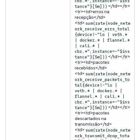
cbr.*",instance=~"$ins
</td></tr>
tance"}[5m]))
<tr><td>erros na
recepção</td>
<td>
sum(rate(node_netw
ork_receive_errs_total
{device!~"lo | veth.*
| docker.* | flannel.*
| cali.* |
cbr.*",instance=~"$ins
</td></tr>
tance"}[5m]))
<tr><td>pacotes
recebidos</td>
<td>
sum(rate(node_netw
ork_receive_packets_to
tal{device!~"lo |
veth.* | docker.* |
flannel.* | cali.* |
cbr.*",instance=~"$ins
</td></tr>
tance"}[5m]))
<tr><td>pacotes
descartados na
transmissão</td>
<td>
sum(rate(node_netw
ork_transmit_drop_tota