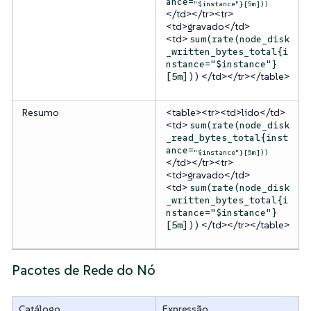
ance=
"$instance"}[5m]))
</td></tr><tr>
<td>gravado</td>
<td>
sum(rate(node_disk
_written_bytes_total{i
nstance="$instance"}
</td></tr></table>
[5m]))
Resumo
<table><tr><td>lido</td>
<td>
sum(rate(node_disk
_read_bytes_total{inst
ance=
"$instance"}[5m]))
</td></tr><tr>
<td>gravado</td>
<td>
sum(rate(node_disk
_written_bytes_total{i
nstance="$instance"}
</td></tr></table>
[5m]))
Pacotes de Rede do Nó
Catálogo
Expressão