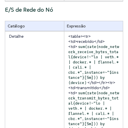
E/S de Rede do Nó
Catálogo
Expressão
Detalhe
<table><tr>
<td>recebido</td>
<td>
sum(rate(node_netw
ork_receive_bytes_tota
l{device!~"lo | veth.*
| docker.* | flannel.*
| cali.* |
cbr.*",instance=~"$ins
tance"}[5m])) by
</td></tr><tr>
(device)
<td>transmitido</td>
<td>
sum(rate(node_netw
ork_transmit_bytes_tot
al{device!~"lo |
veth.* | docker.* |
flannel.* | cali.* |
cbr.*",instance=~"$ins
tance"}[5m])) by