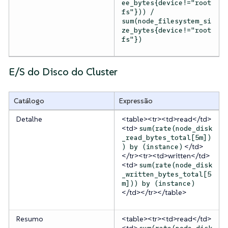
ee_bytes{device!="root
fs"})) /
sum(node_filesystem_si
ze_bytes{device!="root
fs"})
E/S do Disco do Cluster
Catálogo
Expressão
Detalhe
<table><tr><td>read</td>
<td>
sum(rate(node_disk
_read_bytes_total[5m])
</td>
) by (instance)
</tr><tr><td>written</td>
<td>
sum(rate(node_disk
_written_bytes_total[5
m])) by (instance)
</td></tr></table>
Resumo
<table><tr><td>read</td>
<td>