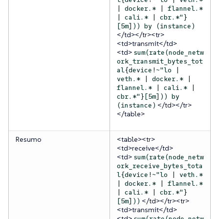
| docker.* | flannel.*
| cali.* | cbr.*"}
[5m])) by (instance)
</td></tr><tr>
<td>transmit</td>
<td>
sum(rate(node_netw
ork_transmit_bytes_tot
al{device!~"lo |
veth.* | docker.* |
flannel.* | cali.* |
cbr.*"}[5m])) by
</td></tr>
(instance)
</table>
Resumo
<table><tr>
<td>receive</td>
<td>
sum(rate(node_netw
ork_receive_bytes_tota
l{device!~"lo | veth.*
| docker.* | flannel.*
| cali.* | cbr.*"}
</td></tr><tr>
[5m]))
<td>transmit</td>
<td>
sum(rate(node_netw