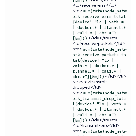
<td>receive-errs</td>
<td>
sum(rate(node_netw
ork_receive_errs_total
{device!~"lo | veth.*
| docker.* | flannel.*
| cali.* | cbr.*"}
</td></tr><tr>
[5m]))
<td>receive-packets</td>
<td>
sum(rate(node_netw
ork_receive_packets_to
tal{device!~"lo |
veth.* | docker.* |
flannel.* | cali.* |
</td></tr>
cbr.*"}[5m]))
<tr><td>transmit-
dropped</td>
<td>
sum(rate(node_netw
ork_transmit_drop_tota
l{device!~"lo | veth.*
| docker.* | flannel.*
| cali.* | cbr.*"}
</td></tr><tr>
[5m]))
<td>transmit-errs</td>
<td>
sum(rate(node_netw