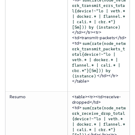
ork_transmit_errs_tota
l{device!~"lo | veth.*
| docker.* | flannel.*
| cali.* | cbr.*"}
[5m])) by (instance)
</td></tr><tr>
<td>transmit-packets</td>
<td>
sum(rate(node_netw
ork_transmit_packets_t
otal{device!~"lo |
veth.* | docker.* |
flannel.* | cali.* |
cbr.*"}[5m])) by
</td></tr>
(instance)
</table>
Resumo
<table><tr><td>receive-
dropped</td>
<td>
sum(rate(node_netw
ork_receive_drop_total
{device!~"lo | veth.*
| docker.* | flannel.*
| cali.* | cbr.*"}
</td></tr><tr>
[5m]))