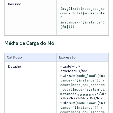
Resumo
1 -
(avg(irate(node_cpu_se
conds_total{mode="idle
",
instance=~"$instance"}
[5m])))
Média de Carga do Nó
Catálogo
Expressão
Detalhe
<table><tr>
<td>load1</td>
<td>
sum(node_load1{ins
tance=~"$instance"}) /
count(node_cpu_seconds
_total{mode="system",i
</td>
nstance=
"$instance"})
</tr><tr><td>load5</td>
<td>
sum(node_load5{ins
tance="$instance"}) /
count(node_cpu_seconds