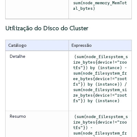
sum(node_memory_MemTot
al_bytes)
Utilização do Disco do Cluster
Catálogo
Expressão
Detalhe
(sum(node_filesystem_s
ize_bytes{device!="roo
tfs"}) by (instance) -
sum(node_filesystem_fr
ee_bytes{device!="root
fs"}) by (instance)) /
sum(node_filesystem_si
ze_bytes{device!="root
fs"}) by (instance)
Resumo
(sum(node_filesystem_s
ize_bytes{device!="roo
tfs"}) -
sum(node_filesystem_fr