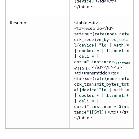
</td></tr>
(device)
</table>
Resumo
<table><tr>
<td>recebido</td>
<td>
sum(rate(node_netw
ork_receive_bytes_tota
l{device!~"lo | veth.*
| docker.* | flannel.*
| cali.* |
cbr.*",instance=
"$instanc
</td></tr><tr>
e"}[5m]))
<td>transmitido</td>
<td>
sum(rate(node_netw
ork_transmit_bytes_tot
al{device!"lo | veth.*
| docker.* | flannel.*
| cali.* |
cbr.*",instance=~"$ins
</td></tr>
tance"}[5m]))
</table>