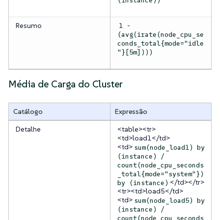
(instance))
Resumo
1 -
(avg(irate(node_cpu_se
conds_total{mode="idle
"}[5m])))
Média de Carga do Cluster
Catálogo
Expressão
Detalhe
<table><tr>
<td>load1</td>
<td>
sum(node_load1) by
(instance) /
count(node_cpu_seconds
_total{mode="system"})
</td></tr>
by (instance)
<tr><td>load5</td>
<td>
sum(node_load5) by
(instance) /
count(node_cpu_seconds