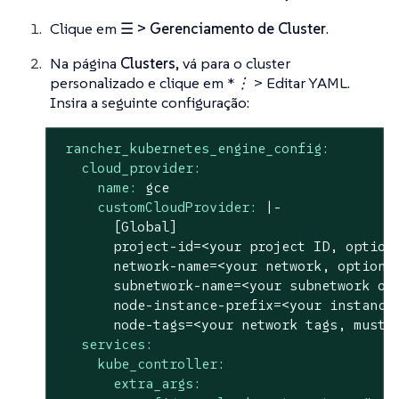
Clique em
☰ > Gerenciamento de Cluster
.
Na página
Clusters
, vá para o cluster
personalizado e clique em
*⋮ > Editar YAML.
Insira a seguinte configuração:
rancher_kubernetes_engine_config:
cloud_provider:
name:
gce
customCloudProvider:
|-

       [Global]

       project-id=<your project ID, optiona
       network-name=<your network, optional
       subnetwork-name=<your subnetwork of 
       node-instance-prefix=<your instance 
services:
kube_controller:
extra_args: