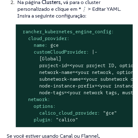
Na página
Clusters
, vá para o cluster
personalizado e clique em
*⋮ > Editar YAML.
Insira a seguinte configuração:
rancher_kubernetes_engine_config:
cloud_provider:
name:
gce
customCloudProvider:
|-

       [Global]

       project-id=<your project ID, optiona
       network-name=<your network, optional
       subnetwork-name=<your subnetwork of 
       node-instance-prefix=<your instance 
network:
options:
calico_cloud_provider:
"gce"
plugin:
"calico"
Se você estiver usando Canal ou Flannel,