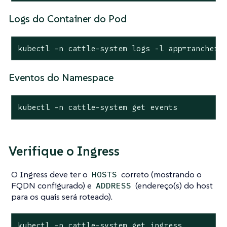
Logs do Container do Pod
kubectl -n cattle-system logs -l app=rancher
Eventos do Namespace
kubectl -n cattle-system get events
Verifique o Ingress
O Ingress deve ter o
correto (mostrando o
HOSTS
FQDN configurado) e
(endereço(s) do host
ADDRESS
para os quais será roteado).
kubectl -n cattle-system get ingress