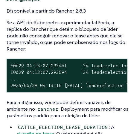
Disponível a partir do Rancher 2.8.3
Se a API do Kubernetes experimentar latência, a
réplica do Rancher que detém o bloqueio de líder
pode não conseguir renovar o lease antes que ele se
torne inválido, o que pode ser observado nos logs do
Rancher:
E0629 04:13:07.293461      34 leaderelection.g
I0629 04:13:07.293594      34 leaderelection.g
...

2024/06/29 04:13:10 [FATAL] leaderelection lo
Para mitigar isso, você pode definir variáveis de
ambiente no
Deployment para modificar os
rancher
parâmetros padrão para a eleição de líder:
: A
CATTLE_ELECTION_LEASE_DURATION
duração do lease
. O valor padrão é 45s.