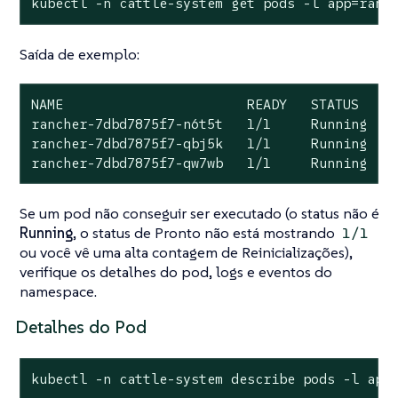
kubectl -n cattle-system get pods -l app=ranc
Saída de exemplo:
NAME                       READY   STATUS    R
rancher-7dbd7875f7-n6t5t   1/1     Running   0
rancher-7dbd7875f7-qbj5k   1/1     Running   0
rancher-7dbd7875f7-qw7wb   1/1     Running   
Se um pod não conseguir ser executado (o status não é
Running
, o status de Pronto não está mostrando
1/1
ou você vê uma alta contagem de Reinicializações),
verifique os detalhes do pod, logs e eventos do
namespace.
Detalhes do Pod
kubectl -n cattle-system describe pods -l app