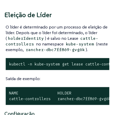
Eleição de Líder
O líder é determinado por um processo de eleição de
líder. Depois que o líder foi determinado, o líder
(
) é salvo no Lease
holderIdentity
cattle-
no namespace
(neste
controllers
kube-system
exemplo,
).
rancher-dbc7ff869-gvg6k
kubectl -n kube-system get lease cattle-contr
Saída de exemplo:
NAME                 HOLDER                   
cattle-controllers   rancher-dbc7ff869-gvg6k 
Configuração