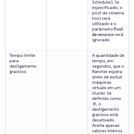
Scheduler). Se
especificado, o
pool do sistema
host será
utilizado e o
parâmetro
Pool
de recursos
será
ignorado.
Tempo limite
A quantidade de
para
tempo, em
desligamento
segundos, que o
gracioso
Rancher espera
antes de excluir
máquinas
virtuais em um
cluster. Se
definido como
, o
0
desligamento
gracioso está
desativado.
Aceita apenas
valores inteiros.