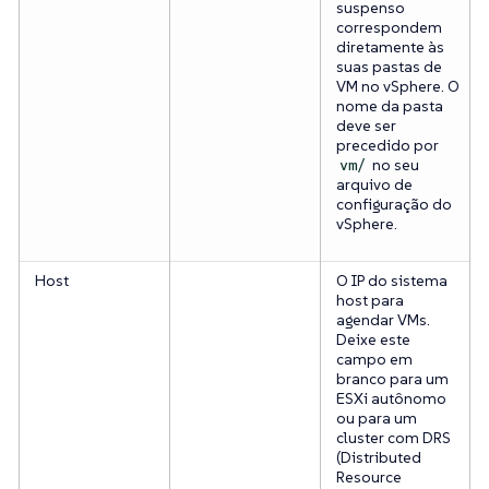
suspenso
correspondem
diretamente às
suas pastas de
VM no vSphere. O
nome da pasta
deve ser
precedido por
no seu
vm/
arquivo de
configuração do
vSphere.
Host
O IP do sistema
host para
agendar VMs.
Deixe este
campo em
branco para um
ESXi autônomo
ou para um
cluster com DRS
(Distributed
Resource