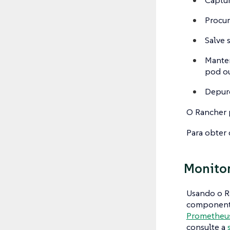
Procur
Salve 
Manten
pod o
Depure
O Rancher p
Para obter 
Monito
Usando o Ra
componente
Prometheu
consulte a