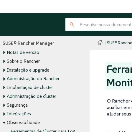
SUSE Ranche
SUSE® Rancher Manager
Notas de versão
Sobre o Rancher
Ferra
Instalação e upgrade
Administração do Rancher
Monit
Implantação de cluster
Administração de cluster
O Rancher 
Segurança
auxiliar em
ajudar seus
Integrações
Observabilidade
Ferramentas de Cluster para Log,