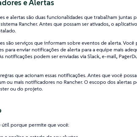
adores e Alertas
es e alertas são duas funcionalidades que trabalham juntas 
sistema Rancher. Antes que possam ser ativados, o aplicati
stalado.
es são serviços que informam sobre eventos de alerta. Você
es para enviar notificações de alerta para a equipe mais ade
 As notificações podem ser enviadas via Slack, e-mail, Pager
 regras que acionam essas notificações. Antes que você possa
um ou mais notificadores no Rancher. O escopo dos alertas p
uster ou do projeto.
o
é útil porque permite que você:
e e analise o estado do seu cluster