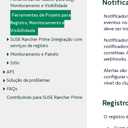
Notific
Monitoramento e Visibilidade
Ferramentas de Projeto para
Notificador
eventos no 
Registro, Monitoramento e
deve ser in
Visibilidade
SUSE Rancher Prime Integração com
Notificador
serviços de registro
notificador
corretivas.
Monitoramento e Painéis
webhooks.
Istio
Alertas são
API
configurar 
Solução de problemas
nível do cl
FAQs
Contribuindo para SUSE Rancher Prime
Registr
O registro 
Captur