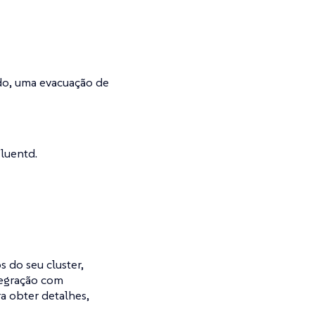
o, uma evacuação de
Fluentd.
 do seu cluster,
tegração com
a obter detalhes,