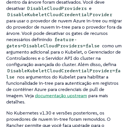
dentro da árvore foram desativados. Você deve
desativar
e
DisableCloudProviders
DisableKubeletCloudCredentialProvider
para usar o provedor de nuvem Azure in-tree ou migrar
do provedor de nuvem in-tree para o provedor fora da
árvore. Você pode desativar os gates de recursos
necessários definindo
feature-
como um
gates=DisableCloudProviders=false
argumento adicional para o Kubelet, o Gerenciador de
Controladores e o Servidor API do cluster na
configuração avançada do cluster. Além disso, defina
DisableKubeletCloudCredentialProvider=fa
nos argumentos do Kubelet para habilitar a
lse
funcionalidade in-tree para autenticação em registros
de contêiner Azure para credenciais de pull de
imagem. Veja
documentação upstream
para mais
detalhes.
No Kubernetes v1.30 e versões posteriores, os
provedores de nuvem in-tree foram removidos. O
Rancher permite que você faça upgrade para o