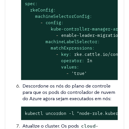
spec:
rkeConfig:
machineSelectorConfig:
-
config:
kube-controller-manager-arg:
-
enable-leader-migration
machineLabelSelector:
matchExpressions:
-
key:
rke.cattle.io/control
operator:
In
values:
-
'true'
Descordone os nós do plano de controle
para que os pods do controlador de nuvem
do Azure agora sejam executados em nós:
kubectl uncordon -l "node-role.kubernete
Atualize o cluster. Os pods
cloud-