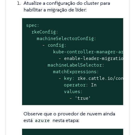
Atualize a configuração do cluster para
habilitar a migração de líder:
spec:
rkeConfig:
machineSelectorConfig:
-
config:
kube-controller-manager-arg:
-
enable-leader-migration
machineLabelSelector:
matchExpressions:
-
key:
rke.cattle.io/control
operator:
In
values:
-
'true'
Observe que o provedor de nuvem ainda
está
nesta etapa:
azure