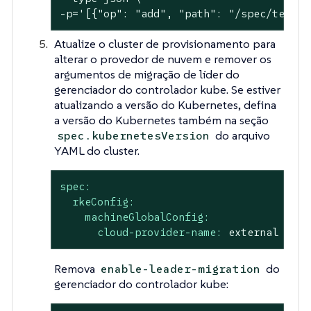
-p='[{"op": "add", "path": "/spec/templa
Atualize o cluster de provisionamento para
alterar o provedor de nuvem e remover os
argumentos de migração de líder do
gerenciador do controlador kube. Se estiver
atualizando a versão do Kubernetes, defina
a versão do Kubernetes também na seção
do arquivo
spec.kubernetesVersion
YAML do cluster.
spec:
rkeConfig:
machineGlobalConfig:
cloud-provider-name:
external
Remova
do
enable-leader-migration
gerenciador do controlador kube: