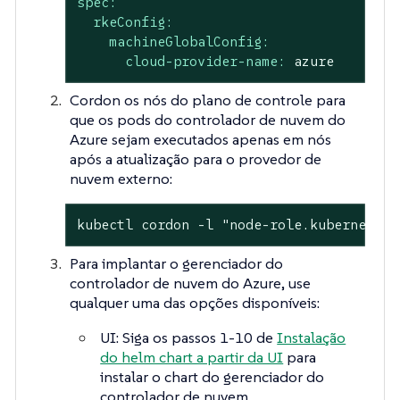
spec:
rkeConfig:
machineGlobalConfig:
cloud-provider-name:
azure
Cordon os nós do plano de controle para
que os pods do controlador de nuvem do
Azure sejam executados apenas em nós
após a atualização para o provedor de
nuvem externo:
kubectl cordon -l "node-role.kubernetes.
Para implantar o gerenciador do
controlador de nuvem do Azure, use
qualquer uma das opções disponíveis:
UI: Siga os passos 1-10 de
Instalação
do helm chart a partir da UI
para
instalar o chart do gerenciador do
controlador de nuvem.