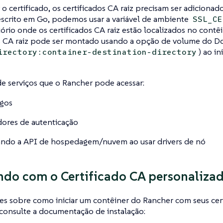
r o certificado, os certificados CA raiz precisam ser adicion
escrito em Go, podemos usar a variável de ambiente
SSL_CE
tório onde os certificados CA raiz estão localizados no contêi
os CA raiz pode ser montado usando a opção de volume do Do
) ao in
irectory:container-destination-directory
e serviços que o Rancher pode acessar:
ogos
ores de autenticação
ndo a API de hospedagem/nuvem ao usar drivers de nó
ndo com o Certificado CA personaliza
es sobre como iniciar um contêiner do Rancher com seus cer
consulte a documentação de instalação: