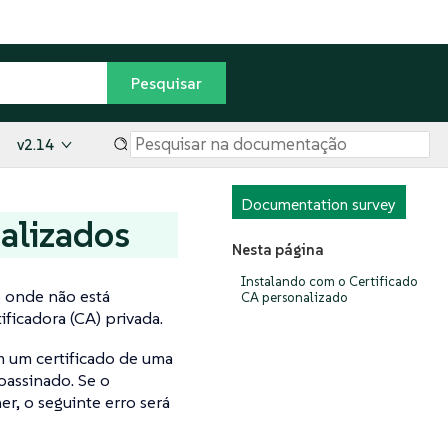
v2.14
Documentation survey
nalizados
Nesta página
Instalando com o Certificado
 onde não está
CA personalizado
ficadora (CA) privada.
m um certificado de uma
oassinado. Se o
r, o seguinte erro será