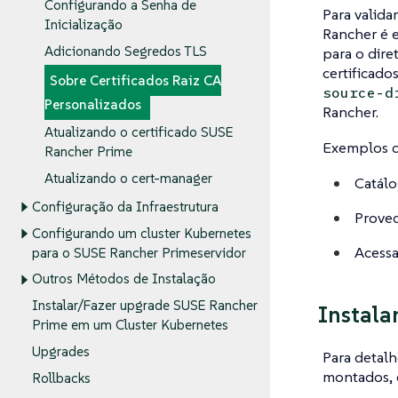
Configurando a Senha de
Para valida
Inicialização
Rancher é 
Adicionando Segredos TLS
para o dire
certificad
Sobre Certificados Raiz CA
source-d
Personalizados
Rancher.
Atualizando o certificado SUSE
Exemplos d
Rancher Prime
Atualizando o cert-manager
Catál
Configuração da Infraestrutura
Proved
Configurando um cluster Kubernetes
Acessa
para o SUSE Rancher Primeservidor
Outros Métodos de Instalação
Instalar/Fazer upgrade SUSE Rancher
Instala
Prime em um Cluster Kubernetes
Upgrades
Para detalh
montados, 
Rollbacks