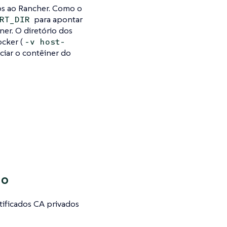
ados ao Rancher. Como o
para apontar
RT_DIR
ner. O diretório dos
cker (
-v host-
iciar o contêiner do
do
tificados CA privados