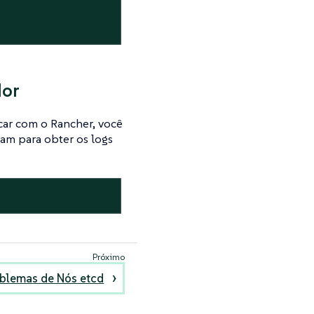
dor
car com o Rancher, você
am para obter os logs
oblemas de Nós etcd