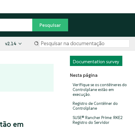
v2.14
Documentation survey
Nesta página
Verifique se os contêineres do
Controlplane estão em
execução.
Registro de Contêiner do
Controlplane
SUSE® Rancher Prime: RKE2
stão em
Registro do Servidor