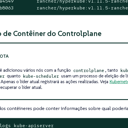
a4549        rancher/hyperkube:v1.11.5-ranche
b8063        rancher/hyperkube:v1.11.5-ranch
o de Contêiner do Controlplane
ê adicionou vários nós com a função
, tanto
controlplane
kub
quanto
usam um processo de eleição de lí
er
kube-scheduler
. Apenas o líder atual registrará as ações realizadas. Veja
Kubernete
ecuperar o líder atual.
dos contêineres pode conter informações sobre qual poderia
logs kube-apiserver
