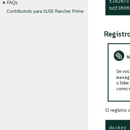
f3d287c
FAQs
bdf3898
Contribuindo para SUSE Rancher Prime
Registr
Se voc
manag
o líder
como r
O registro 
docker 