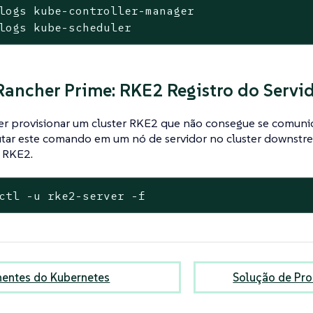
logs kube-controller-manager

logs kube-scheduler
ancher Prime: RKE2 Registro do Servi
er provisionar um cluster RKE2 que não consegue se comuni
tar este comando em um nó de servidor no cluster downstre
r RKE2.
ctl -u rke2-server -f
entes do Kubernetes
Solução de Pr