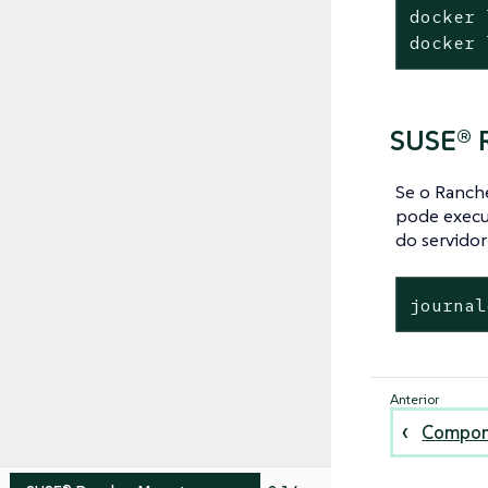
docker 
docker 
SUSE® R
Se o Ranch
pode execu
do servido
journal
Compon