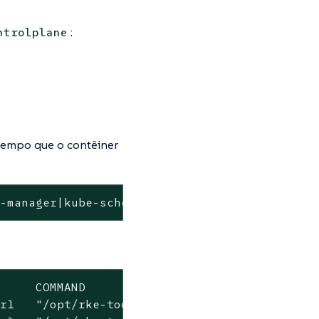
:
ntrolplane
tempo que o contêiner
r-manager|kube-scheduler'
     COMMAND                  CREATED        
r1   "/opt/rke-tools/en..."   3 hours ago    