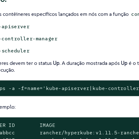
ês contêineres específicos lançados em nós com a função
co
-apiserver
-controller-manager
-scheduler
eres devem ter o status
Up
. A duração mostrada após
Up
é o 
ecução.
ps -a -f=name='kube-apiserver|kube-controlle
xemplo:
ER ID        IMAGE                           
abbcc        rancher/hyperkube:v1.11.5-ranche