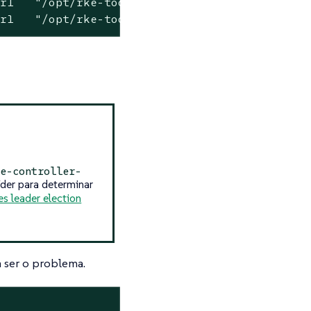
r1   "/opt/rke-tools/en..."   3 hours ago    
er1   "/opt/rke-tools/en..."   3 hours ago   
e-controller-
der para determinar
s leader election
 ser o problema.