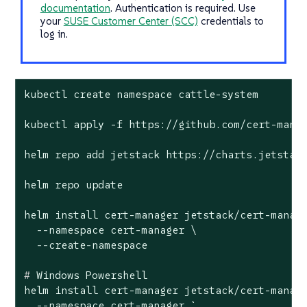
documentation
. Authentication is required. Use
your
SUSE Customer Center (SCC)
credentials to
log in.
kubectl create namespace cattle-system

kubectl apply -f https://github.com/cert-manag
helm repo add jetstack https://charts.jetstack
helm repo update

helm install cert-manager jetstack/cert-manage
  --namespace cert-manager \

#
 Windows Powershell
helm install cert-manager jetstack/cert-manage
  --namespace cert-manager `
