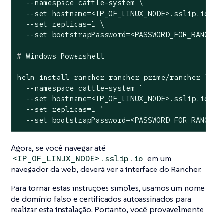
  --namespace cattle-system \

  --set hostname=<IP_OF_LINUX_NODE>.sslip.io \
  --set replicas=1 \

#
 Windows Powershell
helm install rancher rancher-prime/rancher `

  --namespace cattle-system `

  --set hostname=<IP_OF_LINUX_NODE>.sslip.io `
  --set replicas=1 `

  --set bootstrapPassword=<PASSWORD_FOR_RANCH
Agora, se você navegar até
em um
<IP_OF_LINUX_NODE>.sslip.io
navegador da web, deverá ver a interface do Rancher.
Para tornar estas instruções simples, usamos um nome
de domínio falso e certificados autoassinados para
realizar esta instalação. Portanto, você provavelmente