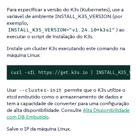
Para especificar a versão do K3s (Kubernetes), use a
variável de ambiente INSTALL_K3S_VERSION (por
exemplo,
) ao
INSTALL_K3S_VERSION="v1.24.10+k3s1"
executar o script de instalação do K3s.
Instale um cluster K3s executando este comando na
máquina Linux:
curl -sfL https://get.k3s.io | INSTALL_K3S_VE
Usar
permite que o K3s utilize o
--cluster-init
etcd embutido como o armazenamento de dados e
tem a capacidade de converter para uma configuração
de alta disponibilidade. Consulte
Alta Disponibilidade
com DB Embutido
.
Salve o IP da máquina Linux.