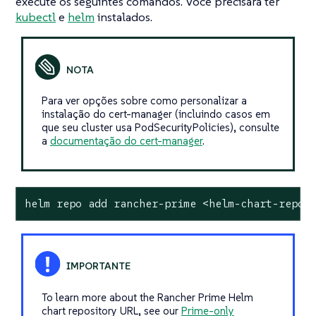
execute os seguintes comandos. Você precisará ter
kubectl
e
helm
instalados.
Para ver opções sobre como personalizar a
instalação do cert-manager (incluindo casos em
que seu cluster usa PodSecurityPolicies), consulte
a
documentação do cert-manager
.
helm repo add rancher-prime <helm-chart-repo-
To learn more about the Rancher Prime Helm
chart repository URL, see our
Prime-only