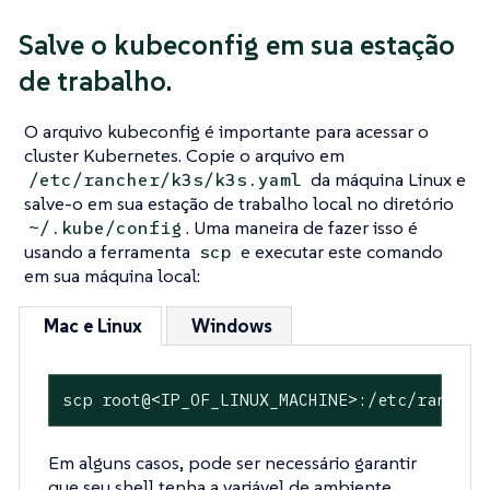
Salve o kubeconfig em sua estação
de trabalho.
O arquivo kubeconfig é importante para acessar o
cluster Kubernetes. Copie o arquivo em
da máquina Linux e
/etc/rancher/k3s/k3s.yaml
salve-o em sua estação de trabalho local no diretório
. Uma maneira de fazer isso é
~/.kube/config
usando a ferramenta
e executar este comando
scp
em sua máquina local:
Mac e Linux
Windows
scp root@<IP_OF_LINUX_MACHINE>:/etc/rancher
Em alguns casos, pode ser necessário garantir
que seu shell tenha a variável de ambiente