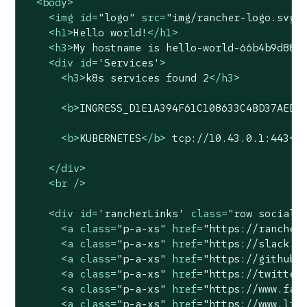
<
body
>
<
img
id
=
"logo"
src
=
"img/rancher-logo.svg"
<
h1
>
Hello world!
</
h1
>
<
h3
>
My hostname is hello-world-66b4b9d88b
<
div
id
=
'Services'
>
<
h3
>
k8s services found 2
</
h3
>
<
b
>
INGRESS_D1E1A394F61C108633C4BD37AEDD
<
b
>
KUBERNETES
</
b
>
 tcp://10.43.0.1:443
<
b
</
div
>
<
br
 />
<
div
id
=
'rancherLinks'
class
=
"row social"
<
a
class
=
"p-a-xs"
href
=
"https://rancher
<
a
class
=
"p-a-xs"
href
=
"https://slack.r
<
a
class
=
"p-a-xs"
href
=
"https://github.
<
a
class
=
"p-a-xs"
href
=
"https://twitter
<
a
class
=
"p-a-xs"
href
=
"https://www.fac
<
a
class
=
"p-a-xs"
href
=
"https://www.lin