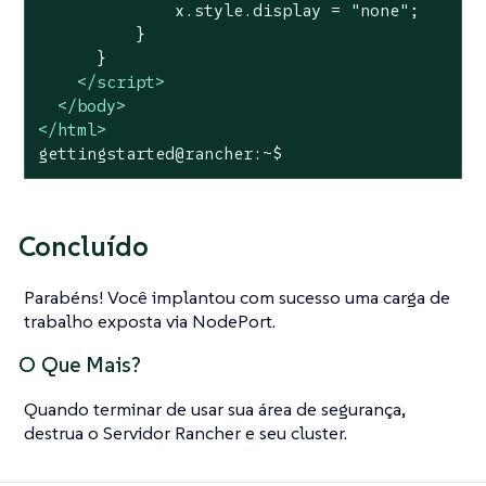
              x.style.display = 
"none"
;

          }

      }

</
script
>
</
body
>
</
html
>
gettingstarted@rancher:~$
Concluído
Parabéns! Você implantou com sucesso uma carga de
trabalho exposta via NodePort.
O Que Mais?
Quando terminar de usar sua área de segurança,
destrua o Servidor Rancher e seu cluster.