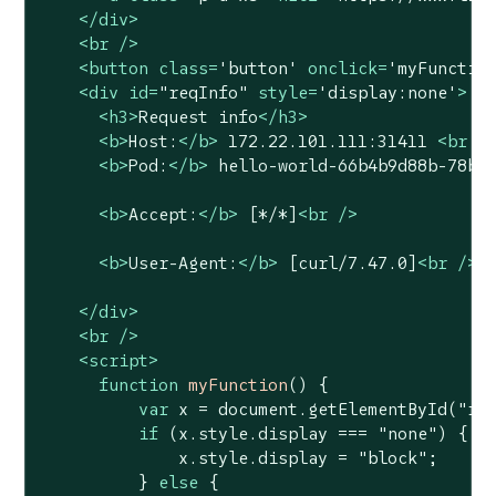
</
div
>
<
br
 />
<
button
class
=
'button'
onclick
=
'myFunctio
<
div
id
=
"reqInfo"
style
=
'display:none'
>
<
h3
>
Request info
</
h3
>
<
b
>
Host:
</
b
>
 172.22.101.111:31411 
<
br
 /
<
b
>
Pod:
</
b
>
 hello-world-66b4b9d88b-78bh
<
b
>
Accept:
</
b
>
 [*/*]
<
br
 />
<
b
>
User-Agent:
</
b
>
 [curl/7.47.0]
<
br
 />
</
div
>
<
br
 />
<
script
>
function
myFunction
(
) 
{

var
 x = 
document
.getElementById(
"re
if
 (x.style.display === 
"none"
) {

              x.style.display = 
"block"
;

          } 
else
 {
