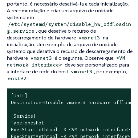
portanto, é necessário desativá-la a cada inicialização.
A recomendação é criar um arquivo de unidade
systemd em
/etc/systemd/system/disable_hw_offloadin
, que desativa o recurso de
g.service
descarregamento de hardware
na
vmxnet3
inicialização. Um exemplo de arquivo de unidade
systemd que desativa o recurso de descarregamento de
hardware
é o seguinte. Observe que
vmxnet3
<VM
deve ser personalizado para
network interface>
a interface de rede do host
, por exemplo,
vmxnet3
:
ens192
[Unit]

Description=Disable vmxnet3 hardware offloadin
[Service]

Type=oneshot

ExecStart=ethtool -K <VM network interface> tx
ExecStart=ethtool -K <VM network interface> tx