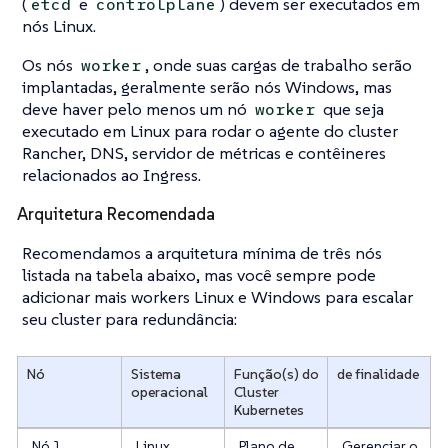
(
e
) devem ser executados em
etcd
controlplane
nós Linux.
Os nós
, onde suas cargas de trabalho serão
worker
implantadas, geralmente serão nós Windows, mas
deve haver pelo menos um nó
que seja
worker
executado em Linux para rodar o agente do cluster
Rancher, DNS, servidor de métricas e contêineres
relacionados ao Ingress.
Arquitetura Recomendada
Recomendamos a arquitetura mínima de três nós
listada na tabela abaixo, mas você sempre pode
adicionar mais workers Linux e Windows para escalar
seu cluster para redundância:
Nó
Sistema
Função(s) do
de finalidade
operacional
Cluster
Kubernetes
Nó 1
Linux
Plano de
Gerenciar o