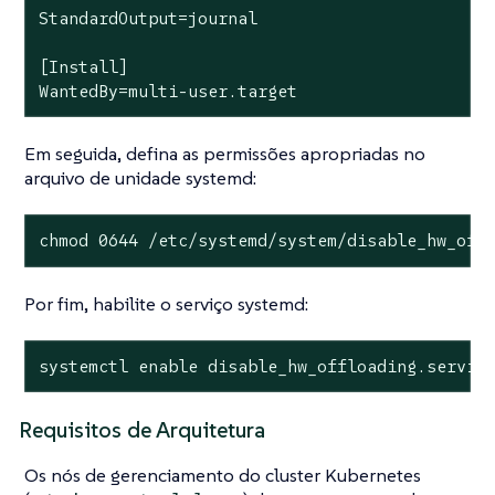
StandardOutput=journal

[Install]

WantedBy=multi-user.target
Em seguida, defina as permissões apropriadas no
arquivo de unidade systemd:
chmod 0644 /etc/systemd/system/disable_hw_off
Por fim, habilite o serviço systemd:
systemctl enable disable_hw_offloading.servic
Requisitos de Arquitetura
Os nós de gerenciamento do cluster Kubernetes