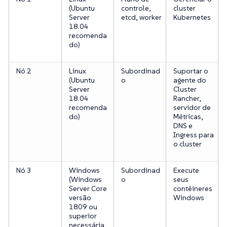
(Ubuntu
controle,
cluster
Server
etcd, worker
Kubernetes
18.04
recomenda
do)
Nó 2
Linux
Subordinad
Suportar o
(Ubuntu
o
agente do
Server
Cluster
18.04
Rancher,
recomenda
servidor de
do)
Métricas,
DNS e
Ingress para
o cluster
Nó 3
Windows
Subordinad
Execute
(Windows
o
seus
Server Core
contêineres
versão
Windows
1809 ou
superior
necessária,