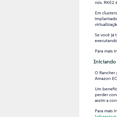
nós. RKE2 é
Em clusters
implantado
virtualizaçã
Se você já 
executando
Para mais 
Iniciando
O Rancher 
Amazon EC2,
Um benefíc
perder con
assim a con
Para mais 
Infraestrut