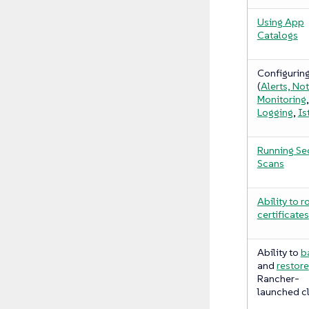
Using App
Catalogs
Configuring
(
Alerts, Not
Monitoring
,
Logging
,
Is
Running Sec
Scans
Ability to r
certificates
Ability to
b
and
restore
Rancher-
launched cl