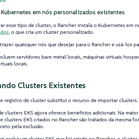
Kubernetes em nós personalizados existentes
ar esse tipo de cluster, o Rancher instala o Kubernetes em n
ados,
o que cria um cluster personalizado.
razer quaisquer nós que desejar para o Rancher e usá-los par
ncluem servidores bare metal locais, máquinas virtuais hos
tuais locais.
ando Clusters Existentes
e registro de cluster substitui o recurso de importar clusters.
de clusters EKS agora oferece benefícios adicionais. Na maior
 e clusters EKS criados no Rancher são tratados da mesma fo
ceto pela exclusão.
 exclui um cluster EKS que foi criado no Rancher, o cluster