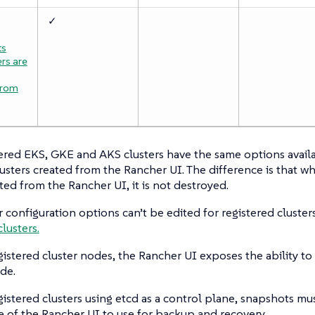
✓
ts
rs are
from
ered EKS, GKE and AKS clusters have the same options avail
usters created from the Rancher UI. The difference is that wh
eted from the Rancher UI, it is not destroyed.
r configuration options can’t be edited for registered cluster
lusters.
gistered cluster nodes, the Rancher UI exposes the ability to
de.
gistered clusters using etcd as a control plane, snapshots m
e of the Rancher UI to use for backup and recovery.