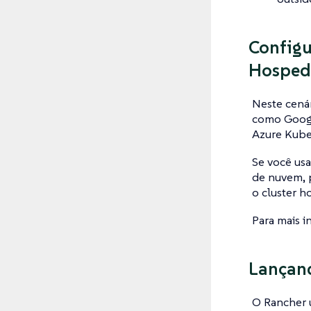
Configu
Hosped
Neste cená
como Googl
Azure Kube
Se você us
de nuvem, 
o cluster h
Para mais i
Lançan
O Rancher 