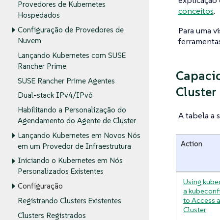
explicação
Provedores de Kubernetes
conceitos
.
Hospedados
Para uma vi
Configuração de Provedores de
ferramentas
Nuvem
Lançando Kubernetes com SUSE
Rancher Prime
Capacid
SUSE Rancher Prime Agentes
Cluster
Dual-stack IPv4/IPv6
Habilitando a Personalização do
A tabela a 
Agendamento do Agente de Cluster
Lançando Kubernetes em Novos Nós
Action
em um Provedor de Infraestrutura
Iniciando o Kubernetes em Nós
Personalizados Existentes
Using kube
Configuração
a kubeconfi
to Access 
Registrando Clusters Existentes
Cluster
Clusters Registrados