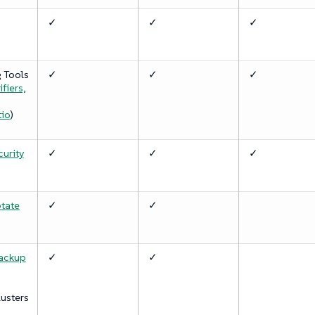
✓
✓
✓
 Tools
✓
✓
✓
ifiers,
tio
)
urity
✓
✓
✓
otate
✓
✓
ackup
✓
✓
usters