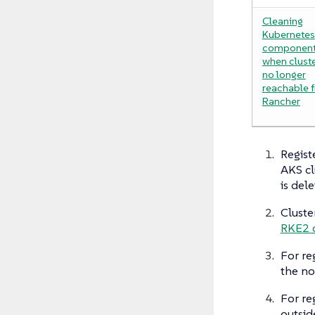
Cleaning
Kubernetes
componen
when cluste
no longer
reachable 
Rancher
Regist
AKS cl
is del
Cluste
RKE2 c
For re
the no
For re
outsid