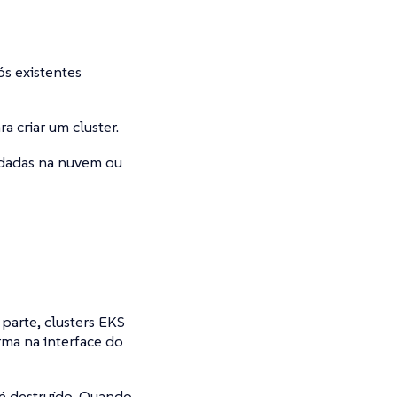
ós existentes
a criar um cluster.
pedadas na nuvem ou
 parte, clusters EKS
rma na interface do
 é destruído. Quando