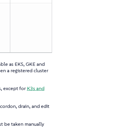
able as EKS, GKE and
en a registered cluster
s, except for
K3s and
 cordon, drain, and edit
ust be taken manually