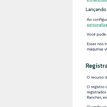
Lançando 
Ao configur
personaliz
Você pode t
Esses nós i
máquinas vir
Registr
O recurso d
O registro 
registrados
Rancher, ex
Quando você