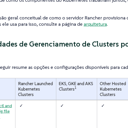
 de como os componentes do Kubernetes trabalham juntos, 
são geral conceitual de como o servidor Rancher provisiona c
 ele usa para isso, consulte a página de
arquitetura
.
ades de Gerenciamento de Clusters po
seguir resume as opções e configurações disponíveis para cada
Rancher Launched
EKS, GKE and AKS
Other Hosted
1
Kubernetes
Clusters
Kubernetes
Clusters
Clusters
ctl and
✓
✓
✓
g file
a