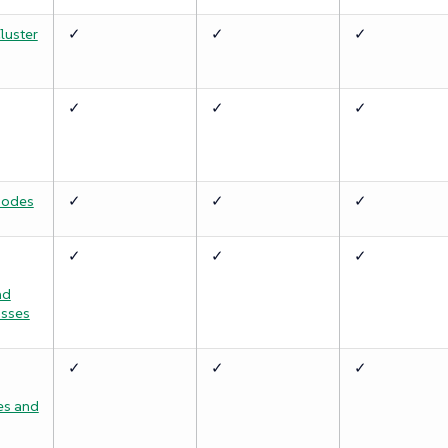
luster
✓
✓
✓
✓
✓
✓
Nodes
✓
✓
✓
✓
✓
✓
nd
asses
✓
✓
✓
s and