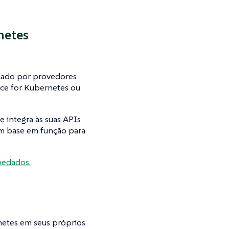
netes
alado por provedores
ce for Kubernetes ou
 integra às suas APIs
om base em função para
pedados.
etes em seus próprios