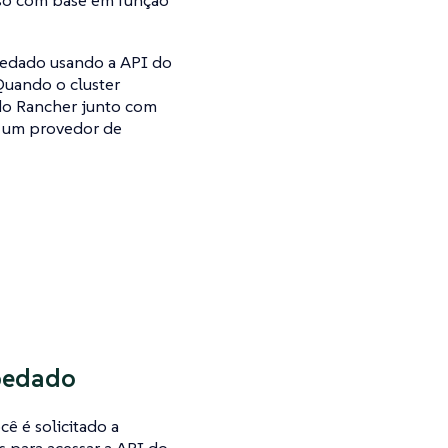
sso com base em função
pedado usando a API do
Quando o cluster
 do Rancher junto com
m um provedor de
pedado
ê é solicitado a
s para acessar a API do