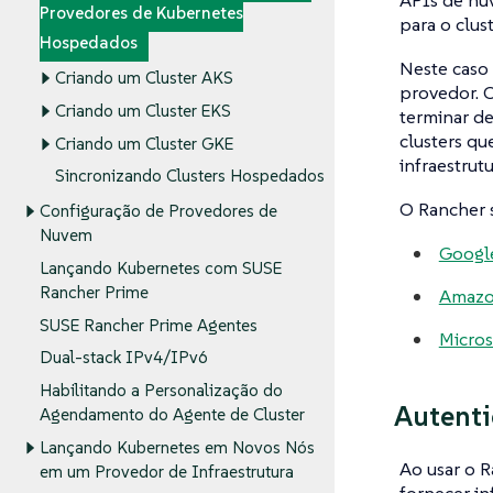
APIs de nu
Provedores de Kubernetes
para o clus
Hospedados
Neste caso
Criando um Cluster AKS
provedor. O
Criando um Cluster EKS
terminar de
clusters q
Criando um Cluster GKE
infraestrutu
Sincronizando Clusters Hospedados
O Rancher 
Configuração de Provedores de
Nuvem
Googl
Lançando Kubernetes com SUSE
Rancher Prime
Amazon
SUSE Rancher Prime Agentes
Micros
Dual-stack IPv4/IPv6
Habilitando a Personalização do
Autenti
Agendamento do Agente de Cluster
Lançando Kubernetes em Novos Nós
Ao usar o R
em um Provedor de Infraestrutura
fornecer in