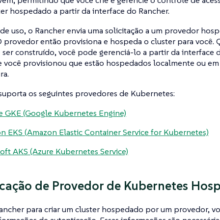
vem, permitindo que você crie e gerencie o controle de ace
ter hospedado a partir da interface do Rancher.
 de uso, o Rancher envia uma solicitação a um provedor hos
 provedor então provisiona e hospeda o cluster para você. 
 ser construído, você pode gerenciá-lo a partir da interface
ue você provisionou que estão hospedados localmente ou e
ra.
suporta os seguintes provedores de Kubernetes:
e GKE (Google Kubernetes Engine)
 EKS (Amazon Elastic Container Service for Kubernetes)
oft AKS (Azure Kubernetes Service)
cação de Provedor de Kubernetes Hos
ancher para criar um cluster hospedado por um provedor, voc
formações de autenticação. Essas informações são necessária