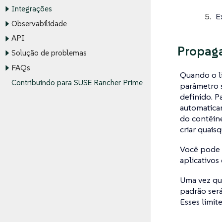
Integrações
E
Observabilidade
API
Propaga
Solução de problemas
FAQs
Quando o li
Contribuindo para SUSE Rancher Prime
parâmetro s
definido. P
automatica
do contêine
criar quais
Você pode d
aplicativos
Uma vez qu
padrão ser
Esses limit