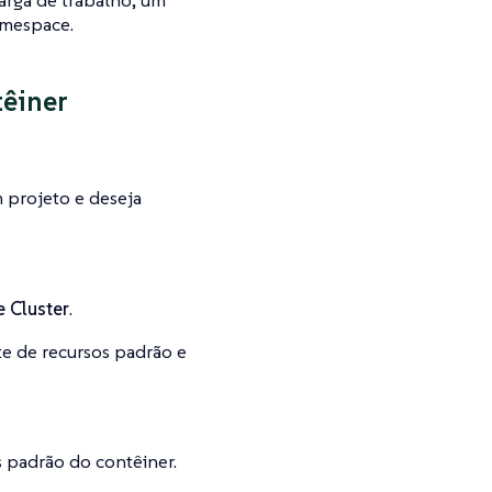
carga de trabalho, um
amespace.
têiner
 projeto e deseja
 Cluster
.
ite de recursos padrão e
s padrão do contêiner.