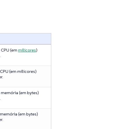
e CPU (em
milicores
)
.
CPU (em milicores)
r.
 memória (em bytes)
.
 memória (em bytes)
r.