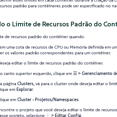
 definir esses limites em cada contêiner durante a criação da 
ecursos padrão para contêineres pode ser especificado no n
o o Limite de Recursos Padrão do Con
ite de recursos padrão do contêiner quando:
em uma cota de recursos de CPU ou Memória definida em um
er os valores padrão correspondentes para um contêiner.
eseja editar o limite de recursos padrão do contêiner.
o canto superior esquerdo, clique em
☰ > Gerenciamento de
a página
Clusters
, vá para o cluster onde deseja editar o lim
lique em
Explorar
.
lique em
Cluster
Projetos/Namespaces
.
ncontre o projeto que você deseja editar o limite de recurso
esse projeto, selecione
⋮ > Editar Config
.