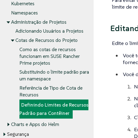
Para evitar
Kubernetes
limite de r
Namespaces
Administração de Projetos
Editand
Adicionando Usuários a Projetos
Cotas de Recursos do Projeto
Edite o lim
Como as cotas de recursos
Você t
funcionam em SUSE Rancher
fornec
Prime projetos
Substituindo o limite padrão para
Você d
um namespace
N
Referência de Tipo de Cota de
Recursos
N
c
Definindo Limites de Recursos
Padrão para Contêiner
C
Charts e Apps do Helm
E
Segurança
D