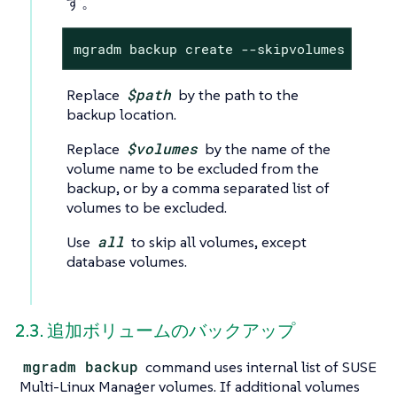
す。
mgradm backup create --skipvolumes $volu
Replace
$path
by the path to the
backup location.
Replace
$volumes
by the name of the
volume name to be excluded from the
backup, or by a comma separated list of
volumes to be excluded.
Use
all
to skip all volumes, except
database volumes.
2.3. 追加ボリュームのバックアップ
mgradm backup
command uses internal list of SUSE
Multi-Linux Manager volumes. If additional volumes