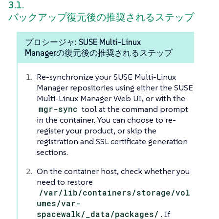
3.1.
バックアップ復元後の推奨されるステップ
プロシージャ: SUSE Multi-Linux
Managerの復元後の推奨されるステップ
Re-synchronize your SUSE Multi-Linux
Manager repositories using either the SUSE
Multi-Linux Manager Web UI, or with the
mgr-sync
tool at the command prompt
in the container. You can choose to re-
register your product, or skip the
registration and SSL certificate generation
sections.
On the container host, check whether you
need to restore
/var/lib/containers/storage/vol
umes/var-
spacewalk/_data/packages/
. If