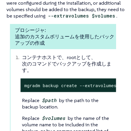
were configured during the installation, or additional
volumes should be added to the backup, they need to
be specified using
--extravolumes $volumes
.
プロシージャ:
追加のカスタムボリュームを使用したバック
アップの作成
コンテナホストで、rootとして、
次のコマンドでバックアップを作成しま
す。
mgradm backup create --extravolumes $vol
Replace
$path
by the path to the
backup location.
Replace
$volumes
by the name of the
volume name to be included in the