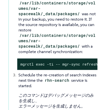
/var/lib/containers/storage/vol
umes/var-
spacewalk/_data/packages/
was not
in your backup, you need to restore it. If
the source repository is available, you can
restore
/var/lib/containers/storage/vol
umes/var-
spacewalk/_data/packages/
with a
complete channel synchronization:
mgrctl exec -ti -- mgr-sync refresh --re
Schedule the re-creation of search indexes
next time the
rhn-search
service is
started.
このコマンドはデバッグメッセージのみ
を生成し、
エラーメッセージを生成しません。