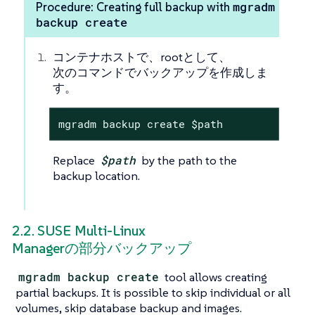
mgradm
Procedure: Creating full backup with
backup create
コンテナホストで、rootとして、
次のコマンドでバックアップを作成しま
す。
mgradm backup create $path
Replace
$path
by the path to the
backup location.
2.2. SUSE Multi-Linux
Managerの部分バックアップ
mgradm backup create
tool allows creating
partial backups. It is possible to skip individual or all
volumes, skip database backup and images.