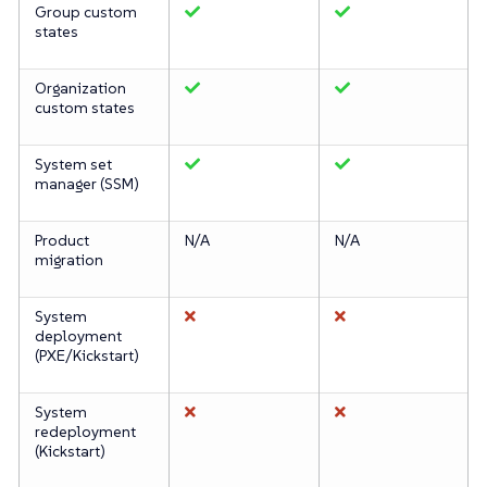
Group custom
states
Organization
custom states
System set
manager (SSM)
Product
N/A
N/A
migration
System
deployment
(PXE/Kickstart)
System
redeployment
(Kickstart)