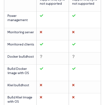
not supported
not supported
Power
management
Monitoring server
Monitored clients
Docker buildhost
Build Docker
image with OS
Kiwi buildhost
Build Kiwi image
with OS