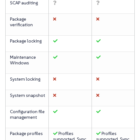
SCAP auditing
Package
verification
Package locking
Maintenance
Windows
System locking
System snapshot
Configuration file
management
Package profiles
Profiles
Profiles
supported, Sync
supported, Sync