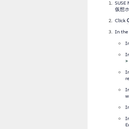
SUSE 
仮想
Click
In th
I
I
>
I
r
I
w
I
I
E