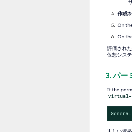
作成
On th
On th
評価された
仮想システ
3. パ
If the perm
virtual-
Genera
正しい資格情