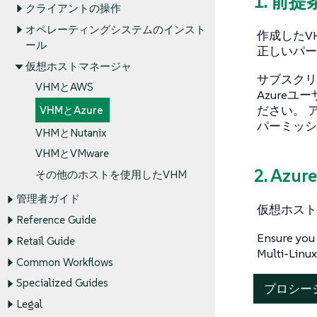
1. 前提
クライアントの操作
オペレーティングシステムのインスト
作成したV
ール
正しいパー
仮想ホストマネージャ
サブスクリ
VHMとAWS
Azure
ださい。 
VHMとAzure
パーミッシ
VHMとNutanix
VHMとVMware
2. Az
その他のホストを使用したVHM
管理者ガイド
仮想ホストマネ
Reference Guide
Ensure you 
Retail Guide
Multi-Linux
Common Workflows
Specialized Guides
プロシージャ
Legal