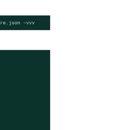
ure.json -vvv