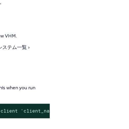
。
new VHM.
システム一覧
 this when you run
e client 'client_name' with object id 'o