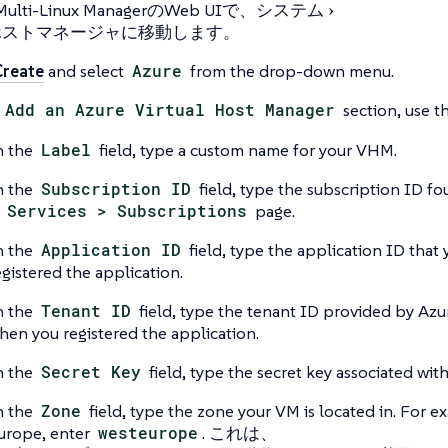
Multi-Linux ManagerのWeb UIで、
システム
ホストマネージャ
に移動します。
Create
and select
Azure
from the drop-down menu.
e
Add an Azure Virtual Host Manager
section, use t
n the
Label
field, type a custom name for your VHM.
n the
Subscription ID
field, type the subscription ID f
 Services > Subscriptions
page.
n the
Application ID
field, type the application ID that
egistered the application.
n the
Tenant ID
field, type the tenant ID provided by Azu
hen you registered the application.
n the
Secret Key
field, type the secret key associated wit
n the
Zone
field, type the zone your VM is located in. For e
urope, enter
westeurope
. これは、