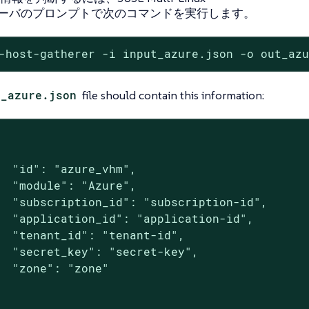
erサーバのプロンプトで次のコマンドを実行します。
-host-gatherer -i input_azure.json -o out_az
t_azure.json
file should contain this information:
  "id": "azure_vhm",

  "module": "Azure",

  "subscription_id": "subscription-id",

  "application_id": "application-id",

  "tenant_id": "tenant-id",

  "secret_key": "secret-key",

  "zone": "zone"
