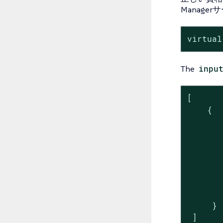
Manag
virtual
The
inpu
[

    {

       
       
       
       
       
       
       
     }

 ]