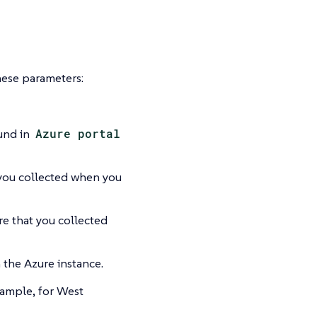
hese parameters:
ound in
Azure portal
 you collected when you
re that you collected
h the Azure instance.
xample, for West