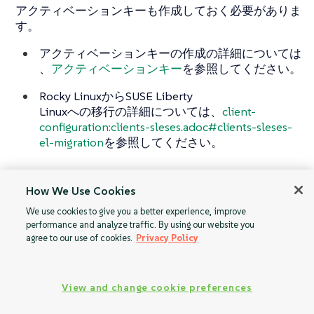
アクティベーションキーも作成しておく必要がありま
す。
アクティベーションキーの作成の詳細については
、
アクティベーションキー
を参照してください。
Rocky LinuxからSUSE Liberty
Linuxへの移行の詳細については、
client-
configuration:clients-sleses.adoc#clients-sleses-
el-migration
を参照してください。
How We Use Cookies
Red
Rocky
We use cookies to give you a better experience, improve
Hatクライアント -
Linuxクライアント
performance and analyze traffic. By using our website you
RHUI
agree to our use of cookies.
Privacy Policy
View and change cookie preferences