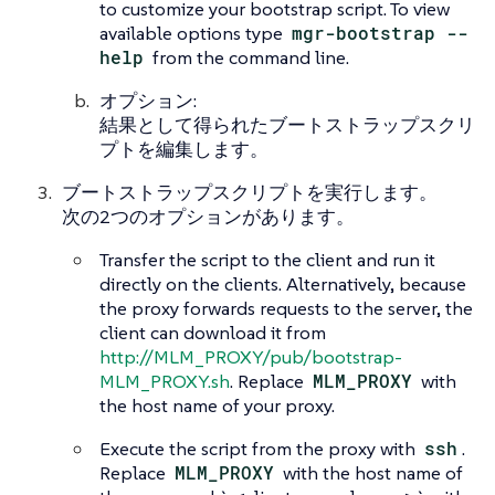
to customize your bootstrap script. To view
available options type
mgr-bootstrap --
help
from the command line.
オプション:
結果として得られたブートストラップスクリ
プトを編集します。
ブートストラップスクリプトを実行します。
次の2つのオプションがあります。
Transfer the script to the client and run it
directly on the clients. Alternatively, because
the proxy forwards requests to the server, the
client can download it from
http://MLM_PROXY/pub/bootstrap-
MLM_PROXY.sh
. Replace
MLM_PROXY
with
the host name of your proxy.
Execute the script from the proxy with
ssh
.
Replace
MLM_PROXY
with the host name of