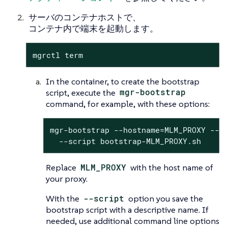
サーバのコンテナホストで、
コンテナ内で端末を起動します。
mgrctl term
In the container, to create the bootstrap
script, execute the
mgr-bootstrap
command, for example, with these options:
mgr-bootstrap --hostname=MLM_PROXY --ac
  --script bootstrap-MLM_PROXY.sh
Replace
MLM_PROXY
with the host name of
your proxy.
With the
--script
option you save the
bootstrap script with a descriptive name. If
needed, use additional command line options