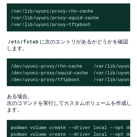
/var/lib/uyuni/proxy-rhn-cache

/var/lib/uyuni/proxy-squid-cache

/var/lib/uyuni/proxy-tftpboot
/etc/fstab
に次のエントリがあるかどうかを確認
します。
/dev/uyuni-proxy/rhn-cache    /var/lib/uyuni/proxy-rhn-
/dev/uyuni-proxy/squid-cache  /var/lib/uyuni/proxy-squi
ある場合、
次のコマンドを実行してカスタムボリュームを作成し
ます。
podman volume create --driver local --opt devi
podman volume create --driver local --opt devi