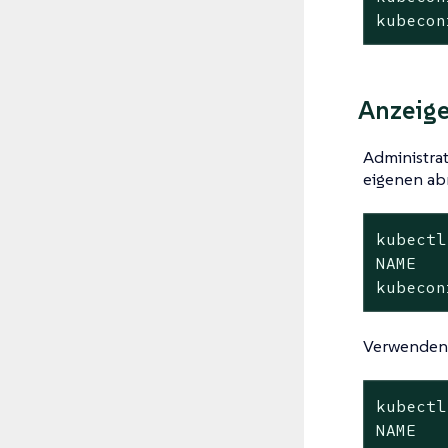
kubecon
Anzeige
Administra
eigenen ab
kubectl
NAME   
kubecon
Verwenden
kubectl
NAME   