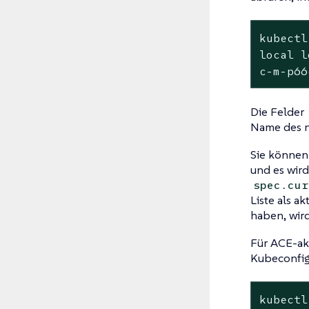
kubectl
local l
c-m-p66
Die Felder
Name des n
Sie können
und es wir
spec.cur
Liste als a
haben, wird
Für ACE-akt
Kubeconfig 
kubectl