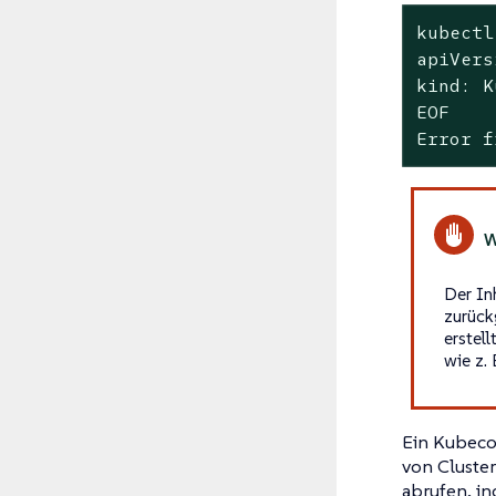
kubectl
apiVers
kind: K
EOF

Error f
Der In
zurück
erstel
wie z. 
Ein Kubecon
von Clust
abrufen, i