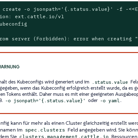
 create -o jsonpath=
'{.status.value}'
 -f -<<E
ion: ext.cattle.io/v1

ubeconfig

rom server (Forbidden): error when creating 
halt des Kubeconfigs wird generiert und im
Fel
.status.value
gegeben, wenn das Kubeconfig erfolgreich erstellt wurde, da es g
lten Tokens enthält. Daher muss es mit einer geeigneten Ausgabeo
B.
oder
.
-o jsonpath='{.status.value}'
-o yaml
fig kann für mehr als einen Cluster gleichzeitig erstellt wer
ernamen im
Feld angegeben wird. Sie kön
spec.clusters
ndem Sie
Ressourcen 
clusters.management.cattle.io