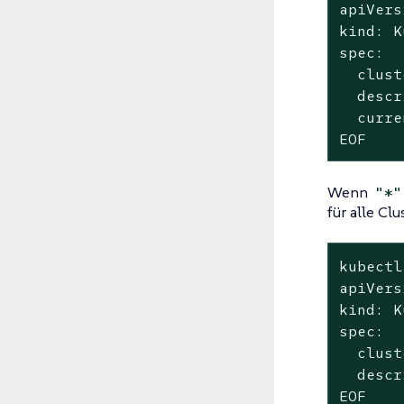
apiVers
kind: K
spec:

  clust
  descr
  curre
EOF
Wenn
"*"
für alle Clu
kubectl
apiVers
kind: K
spec:

  clust
  descr
EOF