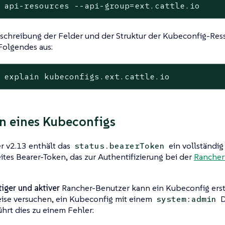
 api-resources --api-group=ext.cattle.io
schreibung der Felder und der Struktur der Kubeconfig-Ress
Folgendes aus:
 explain kubeconfigs.ext.cattle.io
en eines Kubeconfigs
r v2.13 enthält das
ein vollständi
status.bearerToken
ites Bearer-Token, das zur Authentifizierung bei der
Rancher
tiger und aktiver
Rancher-Benutzer kann ein Kubeconfig erst
eise versuchen, ein Kubeconfig mit einem
D
system:admin
führt dies zu einem Fehler: