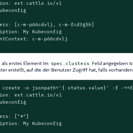
ion: ext.cattle.io/v1

ubeconfig

ers: [c-m-p66cdvlj, c-m-fcd3g5h]

iption: My Kubeconfig

ntContext: c-m-p66cdvlj

als erstes Element im
Feld angegeben ist
spec.clusters
ster erstellt, auf die der Benutzer Zugriff hat, falls vorhanden
 create -o jsonpath=
'{.status.value}'
 -f -<<E
ion: ext.cattle.io/v1

ubeconfig

ers: [
"*"
]

iption: My Kubeconfig
