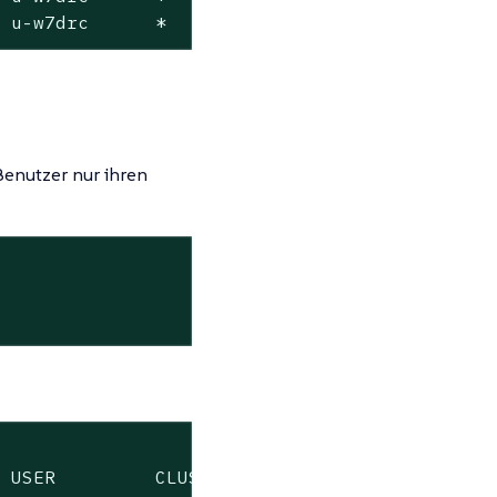
  u-w7drc      *
enutzer nur ihren
 USER         CLUSTERS       DESCRIPTION
