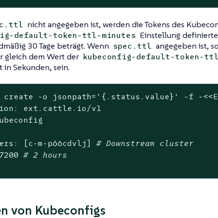
nicht angegeben ist, werden die Tokens des Kubeconf
c.ttl
Einstellung definierte
ig-default-token-ttl-minutes
rdmäßig 30 Tage beträgt. Wenn
angegeben ist, so
spec.ttl
er gleich dem Wert der
kubeconfig-default-token-tt
 in Sekunden, sein.
 create -o jsonpath=
'{.status.value}'
 -f -<<E
ion: ext.cattle.io/v1

ubeconfig

ers: [c-m-p66cdvlj] 
# Downstream cluster
7200 
# 2 hours
en von Kubeconfigs