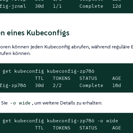
fig-jznml   30d   1/1      Complete   12d   
n eines Kubeconfigs
toren können jeden Kubeconfig abrufen, während reguläre B
rufen können.
 get kubeconfig kubeconfig-zp786

            TTL   TOKENS   STATUS     AGE

fig-zp786   30d   2/2      Complete   18d
 Sie
, um weitere Details zu erhalten:
-o wide
 get kubeconfig kubeconfig-zp786 -o wide

            TTL   TOKENS   STATUS     AGE    