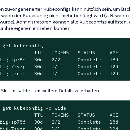
en zuvor generierter Kubeconfigs kann nützlich sein, um Ba
, wenn der Kubeconfig nicht mehr benötigt wird (z. B. wenn
 wurde). Administratoren können alle Kubeconfigs auflisten,
ur ihre eigenen einsehen können.
 get kubeconfig

            TTL   TOKENS   STATUS     AGE

fig-zp786   30d   2/2      Complete   18d

fig-7zvzp   30d   1/1      Complete   12d

fig-jznml   30d   1/1      Complete   12d
 Sie
, um weitere Details zu erhalten:
-o wide
 get kubeconfig -o wide

            TTL   TOKENS   STATUS     AGE    
fig-zp786   30d   2/2      Complete   18d    
fig-7zvzp   30d   1/1      Complete   12d    