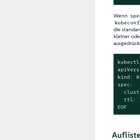
Wenn
spe
kubeconf
die standa
kleiner od
ausgedrückt
kubectl
apiVers
kind: K
spec:

  clust
  ttl: 
EOF
Auflist