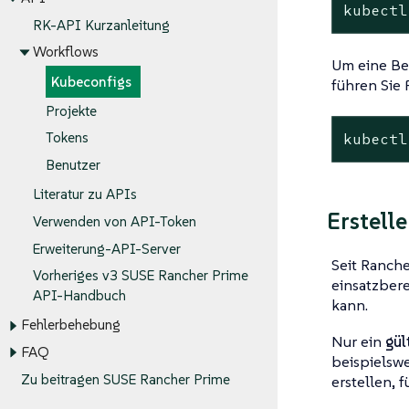
kubectl
RK-API Kurzanleitung
Workflows
Um eine Be
Kubeconfigs
führen Sie 
Projekte
Tokens
kubectl
Benutzer
Literatur zu APIs
Erstell
Verwenden von API-Token
Erweiterung-API-Server
Seit Ranche
Vorheriges v3 SUSE Rancher Prime
einsatzbere
API-Handbuch
kann.
Fehlerbehebung
Nur ein
gül
FAQ
beispielsw
Zu beitragen SUSE Rancher Prime
erstellen, 