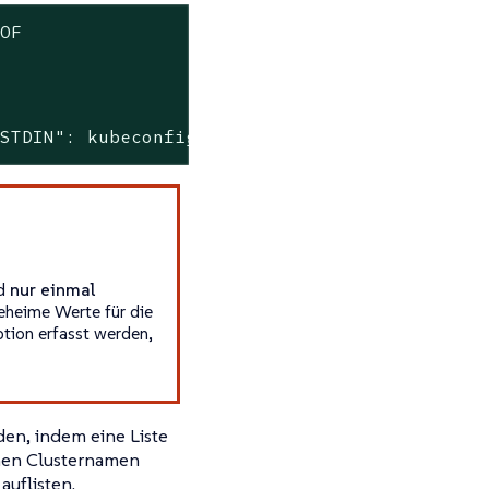
OF

"STDIN"
: kubeconfigs.ext.cattle.io is forbidd
d
nur einmal
eheime Werte für die
ption erfasst werden,
den, indem eine Liste
nen Clusternamen
auflisten.