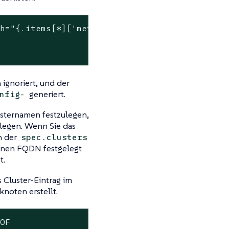
h="{.items[*]['metadata.name', 'spec.displayN
ignoriert, und der
generiert.
nfig-
sternamen festzulegen,
legen. Wenn Sie das
in der
spec.clusters
keinen FQDN festgelegt
t.
s Cluster-Eintrag im
noten erstellt.
OF
