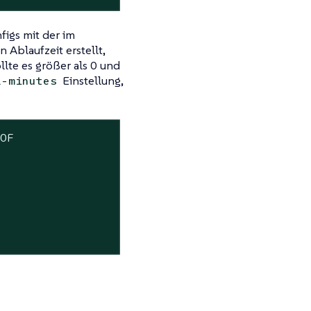
igs mit der im
n Ablaufzeit erstellt,
llte es größer als 0 und
Einstellung,
l-minutes
OF
