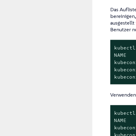
Das Auflist
bereinigen
ausgestellt
Benutzer n
kubectl
NAME   
kubecon
kubecon
kubecon
Verwenden
kubectl
NAME   
kubecon
kubecon