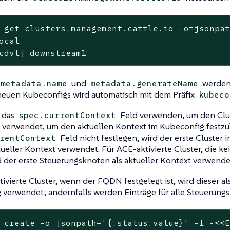
 get clusters.management.cattle.io -o=jsonpat
ocal

cdvlj downstream1
und
werden 
metadata.name
metadata.generateName
euen Kubeconfigs wird automatisch mit dem Präfix
kubeco
 das
Feld verwenden, um den Clu
spec.currentContext
d verwendet, um den aktuellen Kontext im Kubeconfig festzu
Feld nicht festlegen, wird der erste Cluster 
rentContext
ktueller Kontext verwendet. Für ACE-aktivierte Cluster, die 
 der erste Steuerungsknoten als aktueller Kontext verwende
ivierte Cluster, wenn der FQDN festgelegt ist, wird dieser al
verwendet; andernfalls werden Einträge für alle Steuerungsk
 create -o jsonpath=
'{.status.value}'
 -f -<<E