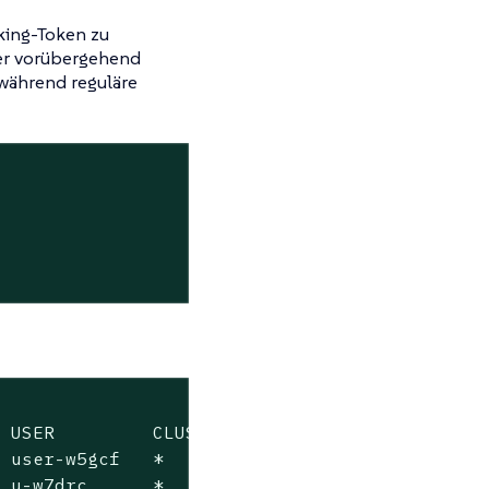
cking-Token zu
 er vorübergehend
 während reguläre
 USER         CLUSTERS       DESCRIPTION

 user-w5gcf   *              all clusters

 u-w7drc      *
