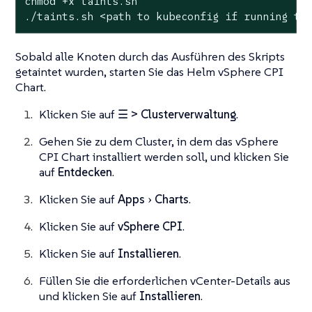
chmod +x taints.sh

./taints.sh <path to kubeconfig if running th
Sobald alle Knoten durch das Ausführen des Skripts
getaintet wurden, starten Sie das Helm vSphere CPI
Chart.
Klicken Sie auf
☰ > Clusterverwaltung
.
Gehen Sie zu dem Cluster, in dem das vSphere
CPI Chart installiert werden soll, und klicken Sie
auf
Entdecken
.
Klicken Sie auf
Apps
Charts
.
Klicken Sie auf
vSphere CPI
.
Klicken Sie auf
Installieren
.
Füllen Sie die erforderlichen vCenter-Details aus
und klicken Sie auf
Installieren
.