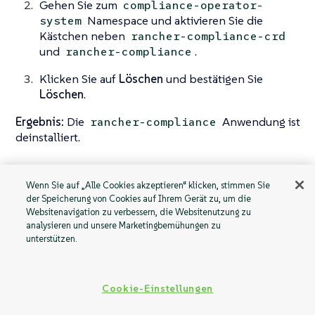
Gehen Sie zum
compliance-operator-
Namespace und aktivieren Sie die
system
Kästchen neben
rancher-compliance-crd
und
.
rancher-compliance
Klicken Sie auf
Löschen
und bestätigen Sie
Löschen
.
Ergebnis:
Die
Anwendung ist
rancher-compliance
deinstalliert.
Wenn Sie auf „Alle Cookies akzeptieren“ klicken, stimmen Sie
der Speicherung von Cookies auf Ihrem Gerät zu, um die
Installieren Sie
Konfiguration
Websitenavigation zu verbessern, die Websitenutzung zu
SUSE Rancher
analysieren und unsere Marketingbemühungen zu
Prime Compliance
unterstützen.
Cookie-Einstellungen