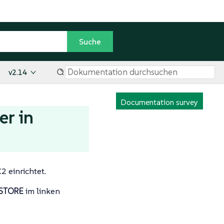
v2.14
Documentation survey
er in
2 einrichtet.
 STORE
im linken