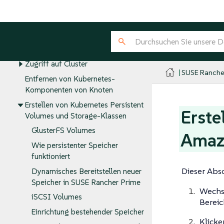
Cluster-Bereitstellung
Cluster-Verwaltung
Cluster verwalten
Best Practices für getrennte Cluster
Zugriff auf Cluster
SUSE Ranche
Entfernen von Kubernetes-
Komponenten von Knoten
Erstellen von Kubernetes Persistent
Erste
Volumes und Storage-Klassen
GlusterFS Volumes
Amaz
Wie persistenter Speicher
funktioniert
Dieser Absc
Dynamisches Bereitstellen neuer
Speicher in SUSE Rancher Prime
Wechse
iSCSI Volumes
Bereic
Einrichtung bestehender Speicher
Klicke