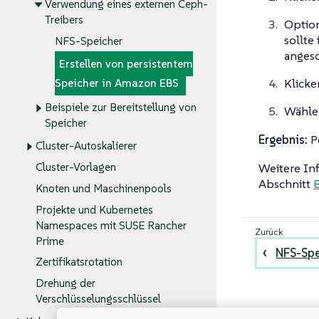
Verwendung eines externen Ceph-
Treibers
Option
sollte
NFS-Speicher
angesc
Erstellen von persistentem
Klicke
Speicher in Amazon EBS
Beispiele zur Bereitstellung von
Wähle
Speicher
Ergebnis:
Pe
Cluster-Autoskalierer
Weitere Inf
Cluster-Vorlagen
Abschnitt
E
Knoten und Maschinenpools
Projekte und Kubernetes
Namespaces mit SUSE Rancher
Prime
NFS-Spe
Zertifikatsrotation
Drehung der
Verschlüsselungsschlüssel