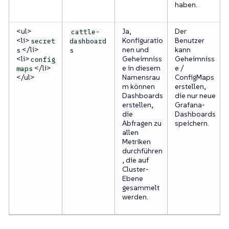
haben.
<ul>
Ja,
Der
cattle-
<li>
Konfiguratio
Benutzer
secret
dashboard
</li>
nen und
kann
s
s
<li>
Geheimniss
Geheimniss
config
</li>
e in diesem
e /
maps
</ul>
Namensrau
ConfigMaps
m können
erstellen,
Dashboards
die nur neue
erstellen,
Grafana-
die
Dashboards
Abfragen zu
speichern.
allen
Metriken
durchführen
, die auf
Cluster-
Ebene
gesammelt
werden.