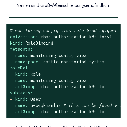
Namen sind Groß-/Kleinschreibungsempfindlich.
# monitoring-config-view-role-binding.yaml
apiVersion:
rbac.authorization.k8s.io/v1
kind:
RoleBinding
metadata:
name:
monitoring-config-view
namespace:
cattle-monitoring-system
roleRef:
kind:
Role
name:
monitoring-config-view
apiGroup:
rbac.authorization.k8s.io
subjects:
-
kind:
User
name:
u-b4qkhsnliz
# this can be found via 
apiGroup:
rbac.authorization.k8s.io