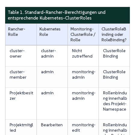
Table 1. Standard-Rancher-Berechtigungen und
entsprechende Kubernetes-ClusterRoles
Rancher-
Kubernetes
Monitoring-
ClusterRoleB
Rolle
Role
ClusterRole /
inding oder
Rolle
RoleBinding?
cluster-
cluster-
Nicht
ClusterRole
owner
admin
zutreffend
Binding
cluster-
admin
monitoring-
ClusterRole
member
admin
Binding
Projektbesit
admin
monitoring-
Rollenbindu
zer
admin
ng innerhalb
des Projekt-
Namespace
Projektmitgl
Bearbeiten
monitoring-
Rollenbindu
ied
edit
ng innerhalb