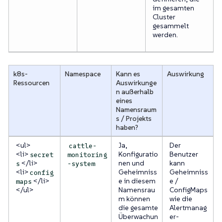
im gesamten
Cluster
gesammelt
werden.
k8s-
Namespace
Kann es
Auswirkung
Ressourcen
Auswirkunge
n außerhalb
eines
Namensraum
s / Projekts
haben?
<ul>
Ja,
Der
cattle-
<li>
Konfiguratio
Benutzer
secret
monitoring
</li>
nen und
kann
s
-system
<li>
Geheimniss
Geheimniss
config
</li>
e in diesem
e /
maps
</ul>
Namensrau
ConfigMaps
m können
wie die
die gesamte
Alertmanag
Überwachun
er-