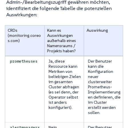
Admin-/Bearbeitungszugriff gewähren möchten,
identifiziert die folgende Tabelle die potenziellen
Auswirkungen:
CRDs
Kann es
Auswirkung
(monitoring.coreo
Auswirkungen
s.com)
außerhalb eines
Namensraums /
Projekts haben?
Ja, diese
Der Benutzer
prometheuses
Ressource kann
kann die
Metriken von
Konfiguration
beliebigen Zielen
neuer
im gesamten
clusterweiter
Cluster abfragen
Prometheus-
(es sei denn, der
Implementierung
Operator selbst
en definieren, die
ist anders
im Cluster
konfiguriert).
erstellt werden
sollen.
Nein
Der Benutzer
alertmanagers