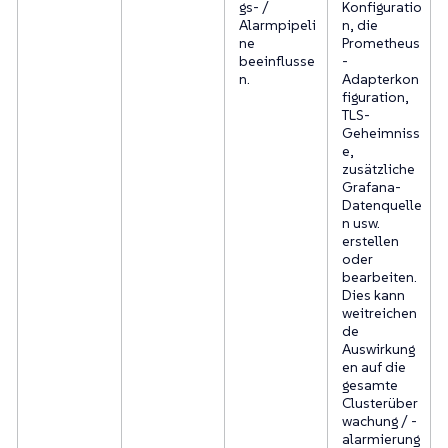
gs- /
Konfiguratio
Alarmpipeli
n, die
ne
Prometheus
beeinflusse
-
n.
Adapterkon
figuration,
TLS-
Geheimniss
e,
zusätzliche
Grafana-
Datenquelle
n usw.
erstellen
oder
bearbeiten.
Dies kann
weitreichen
de
Auswirkung
en auf die
gesamte
Clusterüber
wachung / -
alarmierung