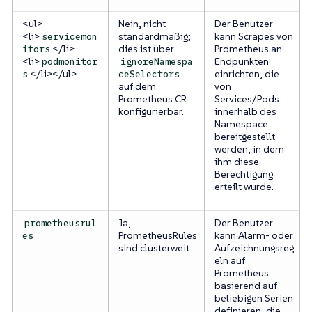
<ul>
Nein, nicht
Der Benutzer
<li>
standardmäßig;
kann Scrapes von
servicemon
</li>
dies ist über
Prometheus an
itors
<li>
Endpunkten
podmonitor
ignoreNamespa
</li></ul>
einrichten, die
s
ceSelectors
auf dem
von
Prometheus CR
Services/Pods
konfigurierbar.
innerhalb des
Namespace
bereitgestellt
werden, in dem
ihm diese
Berechtigung
erteilt wurde.
Ja,
Der Benutzer
prometheusrul
PrometheusRules
kann Alarm- oder
es
sind clusterweit.
Aufzeichnungsreg
eln auf
Prometheus
basierend auf
beliebigen Serien
definieren, die