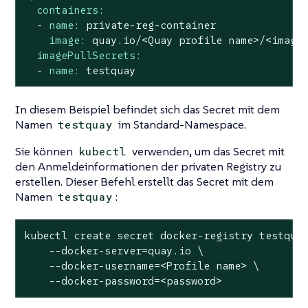
containers:
-
name:
private-reg-container
image:
quay.io/<Quay
profile
name>/<image
imagePullSecrets:
-
name:
testquay
In diesem Beispiel befindet sich das Secret mit dem
Namen
im Standard-Namespace.
testquay
Sie können
verwenden, um das Secret mit
kubectl
den Anmeldeinformationen der privaten Registry zu
erstellen. Dieser Befehl erstellt das Secret mit dem
Namen
:
testquay
kubectl create secret docker-registry testquay
    --docker-server=quay.io \

    --docker-username=<Profile name> \

    --docker-password=<password>