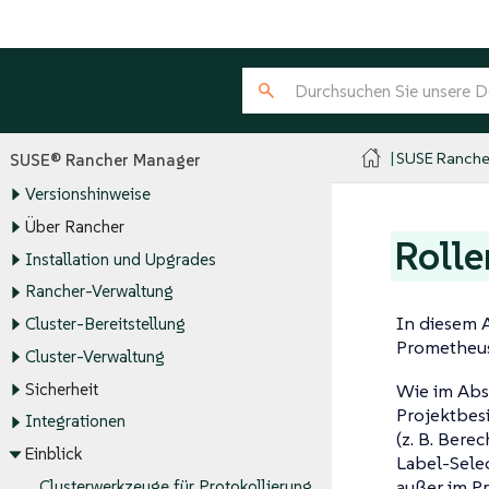
SUSE Ranche
SUSE® Rancher Manager
Versionshinweise
Über Rancher
Rolle
Installation und Upgrades
Rancher-Verwaltung
In diesem A
Cluster-Bereitstellung
Prometheus
Cluster-Verwaltung
Sicherheit
Wie im Abs
Projektbesi
Integrationen
(z. B. Ber
Einblick
Label-Selec
außer im Pr
Clusterwerkzeuge für Protokollierung,