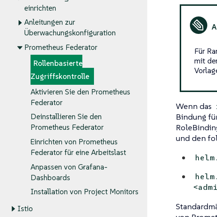
einrichten
Anleitungen zur
Überwachungskonfiguration
Prometheus Federator
Für Ra
mit d
Rollenbasierte
Vorlag
Zugriffskontrolle
Aktivieren Sie den Prometheus
Federator
Wenn das
Bindung fü
Deinstallieren Sie den
RoleBindin
Prometheus Federator
und den fol
Einrichten von Prometheus
Federator für eine Arbeitslast
helm
Anpassen von Grafana-
helm
Dashboards
<adm
Installation von Project Monitors
Standardmä
Istio