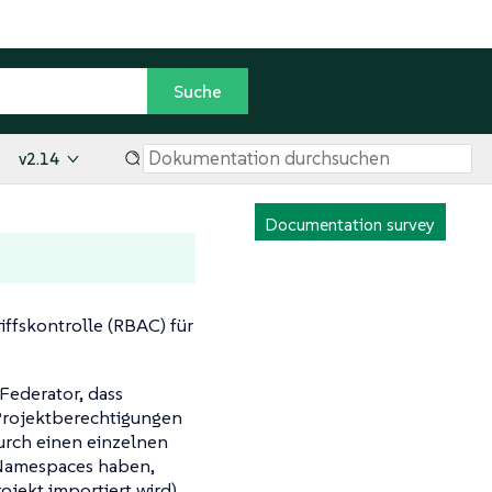
v2.14
Documentation survey
iffskontrolle (RBAC) für
Federator, dass
 Projektberechtigungen
urch einen einzelnen
n Namespaces haben,
ojekt importiert wird)