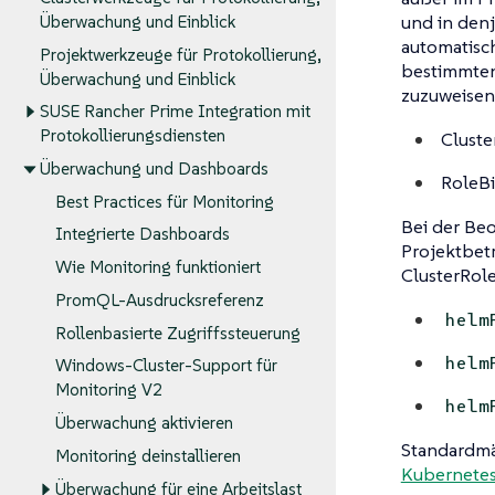
und in denj
Überwachung und Einblick
automatisc
Projektwerkzeuge für Protokollierung,
bestimmten
Überwachung und Einblick
zuzuweisen
SUSE Rancher Prime Integration mit
Protokollierungsdiensten
Cluste
Überwachung und Dashboards
RoleBi
Best Practices für Monitoring
Bei der Be
Integrierte Dashboards
Projektbet
Wie Monitoring funktioniert
ClusterRol
PromQL-Ausdrucksreferenz
helm
Rollenbasierte Zugriffssteuerung
helm
Windows-Cluster-Support für
Monitoring V2
helm
Überwachung aktivieren
Standardmä
Monitoring deinstallieren
Kubernetes
Überwachung für eine Arbeitslast