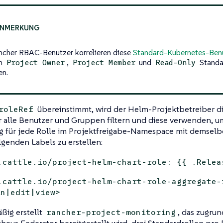
ncher RBAC-Benutzer korrelieren diese
Standard-Kubernetes-Benu
en
,
und
Standa
Project Owner
Project Member
Read-Only
en.
übereinstimmt, wird der Helm-Projektbetreiber d
roleRef
r alle Benutzer und Gruppen filtern und diese verwenden, u
g für jede Rolle im Projektfreigabe-Namespace mit demselb
genden Labels zu erstellen:
.cattle.io/project-helm-chart-role: {{ .Relea
.cattle.io/project-helm-chart-role-aggregate-
in|edit|view>
ßig erstellt
, das zugrun
rancher-project-monitoring