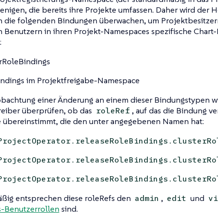
enigen, die bereits ihre Projekte umfassen. Daher wird der 
h die folgenden Bindungen überwachen, um Projektbesitzer
 Benutzern in ihren Projekt-Namespaces spezifische Chart
:
rRoleBindings
ndings im Projektfreigabe-Namespace
obachtung einer Änderung an einem dieser Bindungstypen w
reiber überprüfen, ob das
, auf das die Bindung ve
roleRef
e übereinstimmt, die den unter angegebenen Namen hat:
ProjectOperator.releaseRoleBindings.clusterRo
ProjectOperator.releaseRoleBindings.clusterRo
ProjectOperator.releaseRoleBindings.clusterRo
ßig entsprechen diese roleRefs den
,
und
admin
edit
vi
-Benutzerrollen
sind.