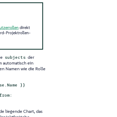
tzerrollen
direkt
rd-Projektrollen-
ie
der
subjects
m automatisch ein
en Namen wie die Rolle
se.Name }}
from:
de liegende Chart, das