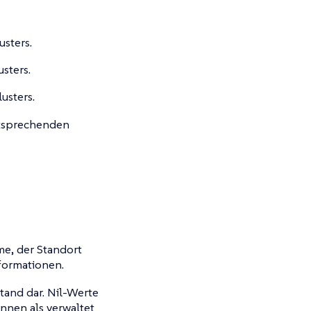
usters.
sters.
usters.
entsprechenden
me, der Standort
formationen.
and dar. Nil-Werte
önnen als verwaltet