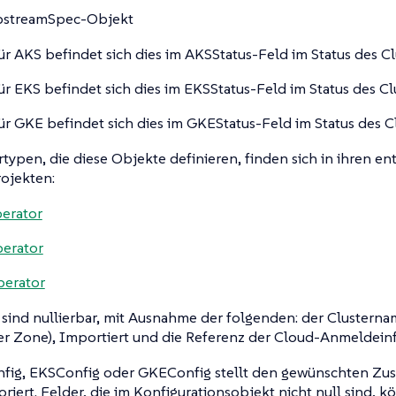
pstreamSpec-Objekt
ür AKS befindet sich dies im AKSStatus-Feld im Status des Cl
ür EKS befindet sich dies im EKSStatus-Feld im Status des Clu
ür GKE befindet sich dies im GKEStatus-Feld im Status des Cl
rtypen, die diese Objekte definieren, finden sich in ihren 
ojekten:
erator
erator
perator
 sind nullierbar, mit Ausnahme der folgenden: der Clusterna
er Zone), Importiert und die Referenz der Cloud-Anmeldein
fig, EKSConfig oder GKEConfig stellt den gewünschten Zust
riert. Felder, die im Konfigurationsobjekt nicht null sind, k