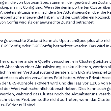
ngen, die von UpstreamSpec stammen, den gewünschten Zustand 
iskrepanz mit Config sind. Wenn Sie den importierten Cluster über
Anbieters aktualisieren, nachdem Sie Aktualisierungen über die R
eroberfläche angewendet haben, wird der Controller ein Rollback 
 von Config wird als der gewünschte Zustand betrachtet.
ve gewünschte Zustand kann als UpstreamSpec plus alle nicht
 EKSConfig oder GKEConfig betrachtet werden. Das wird in
r und eine andere Quelle versuchen, ein Cluster gleichzeit
h Abschluss einer Aktualisierung zu aktualisieren, werden a
ich in einen Wettlaufzustand geraten. Um EKS als Beispiel 
vateAccess als ein verwaltetes Feld haben. Wenn PrivateAcces
 der EKS-Konsole aktiviert wird und die Tags vor 11:05 von R
rd der Wert wahrscheinlich überschrieben. Dies kann auch g
t werden, während das Cluster noch die Aktualisierung verarb
schriebene Problem sollte nicht auftreten, wenn das Cluster r
ss-Felder null sind.