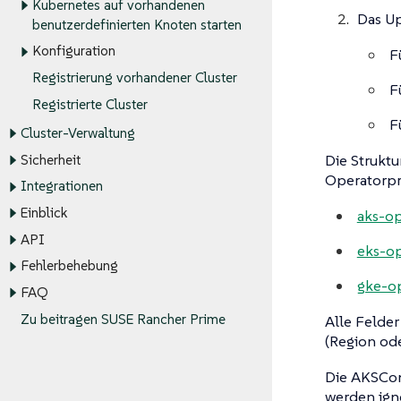
Kubernetes auf vorhandenen
Das U
benutzerdefinierten Knoten starten
Konfiguration
F
Registrierung vorhandener Cluster
F
Registrierte Cluster
F
Cluster-Verwaltung
Die Struktu
Sicherheit
Operatorpr
Integrationen
Einblick
aks-op
API
eks-op
Fehlerbehebung
gke-o
FAQ
Zu beitragen SUSE Rancher Prime
Alle Felder
(Region od
Die AKSCon
werden igno