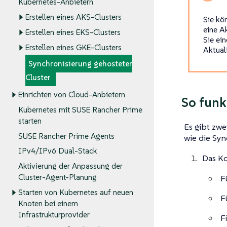
Kubernetes-Anbietern
Erstellen eines AKS-Clusters
Sie kö
eine A
Erstellen eines EKS-Clusters
Sie ei
Erstellen eines GKE-Clusters
Aktual
Synchronisierung gehosteter
Cluster
Einrichten von Cloud-Anbietern
So funk
Kubernetes mit SUSE Rancher Prime
starten
Es gibt zwe
SUSE Rancher Prime Agents
wie die Syn
IPv4/IPv6 Dual-Stack
Das Ko
Aktivierung der Anpassung der
Cluster-Agent-Planung
F
Starten von Kubernetes auf neuen
F
Knoten bei einem
Infrastrukturprovider
F