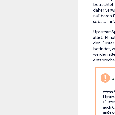
betrachtet 
daher verwa
nullbaren F
sobald ihr
UpstreamSpe
alle 5 Minu
der Cluster
befindet, w
werden all
entspreche
Wenn S
Upstre
Cluste
auch C
angewe