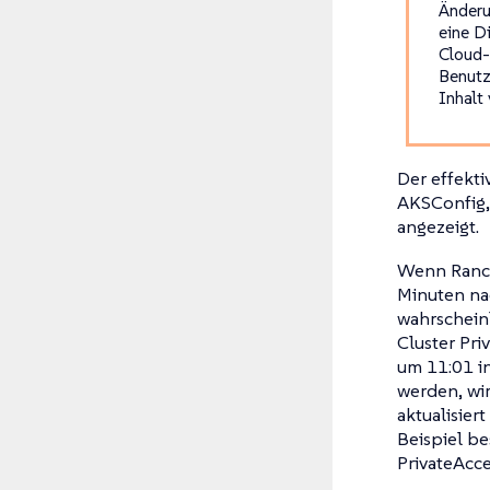
Änderu
eine D
Cloud-
Benutz
Inhalt
Der effekti
AKSConfig,
angezeigt.
Wenn Ranche
Minuten nac
wahrscheinl
Cluster Pri
um 11:01 in
werden, wi
aktualisier
Beispiel be
PrivateAcce