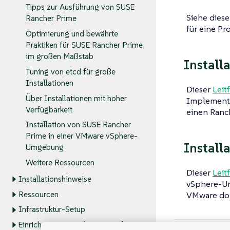
Tipps zur Ausführung von SUSE
Siehe dies
Rancher Prime
für eine Pr
Optimierung und bewährte
Praktiken für SUSE Rancher Prime
im großen Maßstab
Install
Tuning von etcd für große
Installationen
Dieser
Leit
Über Installationen mit hoher
Implementi
Verfügbarkeit
einen Ranch
Installation von SUSE Rancher
Prime in einer VMware vSphere-
Install
Umgebung
Weitere Ressourcen
Dieser
Leit
Installationshinweise
vSphere-Um
VMware dok
Ressourcen
Infrastruktur-Setup
Einrichten eines Kubernetes-Clusters