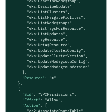
"eks:DescribeNodegroup"
,

"eks:DescribeUpdate"
,

"eks:ListClusters"
,

"eks:ListFargateProfiles"
,

"eks:ListNodegroups"
,

"eks:ListTagsForResource"
,

"eks:ListUpdates"
,

"eks:TagResource"
,

"eks:UntagResource"
,

"eks:UpdateClusterConfig"
,

"eks:UpdateClusterVersion"
,

"eks:UpdateNodegroupConfig"
,

"eks:UpdateNodegroupVersion"
      ],

"Resource"
: 
"*"
    },

    {

"Sid"
: 
"VPCPermissions"
,

"Effect"
: 
"Allow"
,

"Action"
: [

"ec2:AssociateRouteTable"
,
