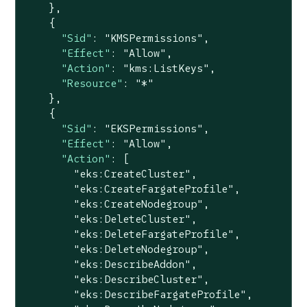
    },

    {

"Sid"
: 
"KMSPermissions"
,

"Effect"
: 
"Allow"
,

"Action"
: 
"kms:ListKeys"
,

"Resource"
: 
"*"
    },

    {

"Sid"
: 
"EKSPermissions"
,

"Effect"
: 
"Allow"
,

"Action"
: [

"eks:CreateCluster"
,

"eks:CreateFargateProfile"
,

"eks:CreateNodegroup"
,

"eks:DeleteCluster"
,

"eks:DeleteFargateProfile"
,

"eks:DeleteNodegroup"
,

"eks:DescribeAddon"
,

"eks:DescribeCluster"
,

"eks:DescribeFargateProfile"
,
