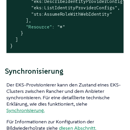
"eks:DescribeIdentityProviderConfig"
,

"eks:ListIdentityProviderConfigs"
,

"sts:AssumeRoleWithWebIdentity"
      ],

"Resource"
: 
"*"
    }

  ]

}
Synchronisierung
Der EKS-Provisionierer kann den Zustand eines EKS-
Clusters zwischen Rancher und dem Anbieter
synchronisieren. Für eine detaillierte technische
Erklärung, wie dies funktioniert, siehe
Synchronisierung.
Für Informationen zur Konfiguration der
Bildwiederholrate siehe
diesen Abschnitt.