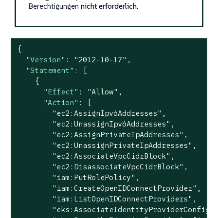
Berechtigungen
nicht erforderlich
.
{

"Version"
: 
"2012-10-17"
,

"Statement"
: [

    {

"Effect"
: 
"Allow"
,

"Action"
: [

"ec2:AssignIpv6Addresses"
,

"ec2:UnassignIpv6Addresses"
,

"ec2:AssignPrivateIpAddresses"
,

"ec2:UnassignPrivateIpAddresses"
,

"ec2:AssociateVpcCidrBlock"
,

"ec2:DisassociateVpcCidrBlock"
,

"iam:PutRolePolicy"
,

"iam:CreateOpenIDConnectProvider"
,

"iam:ListOpenIDConnectProviders"
,

"eks:AssociateIdentityProviderConfig"
,