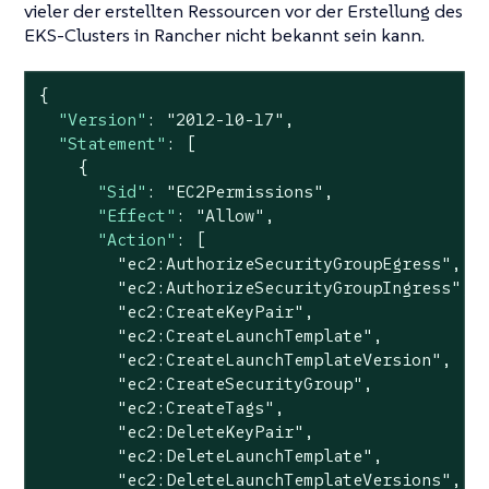
vieler der erstellten Ressourcen vor der Erstellung des
EKS-Clusters in Rancher nicht bekannt sein kann.
{

"Version"
: 
"2012-10-17"
,

"Statement"
: [

    {

"Sid"
: 
"EC2Permissions"
,

"Effect"
: 
"Allow"
,

"Action"
: [

"ec2:AuthorizeSecurityGroupEgress"
,

"ec2:AuthorizeSecurityGroupIngress"
,

"ec2:CreateKeyPair"
,

"ec2:CreateLaunchTemplate"
,

"ec2:CreateLaunchTemplateVersion"
,

"ec2:CreateSecurityGroup"
,

"ec2:CreateTags"
,

"ec2:DeleteKeyPair"
,

"ec2:DeleteLaunchTemplate"
,

"ec2:DeleteLaunchTemplateVersions"
,
