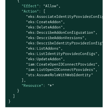
    {

"Effect"
: 
"Allow"
,

"Action"
: [

"eks:AssociateIdentityProviderConfig"
,
"eks:CreateAddon"
,

"eks:DeleteAddon"
,

"eks:DescribeAddonConfiguration"
,

"eks:DescribeAddonVersions"
,

"eks:DescribeIdentityProviderConfig"
,

"eks:ListAddons"
,

"eks:ListIdentityProviderConfigs"
,

"eks:UpdateAddon"
,

"iam:CreateOpenIDConnectProvider"
,

"iam:ListOpenIDConnectProviders"
,

"sts:AssumeRoleWithWebIdentity"
      ],

"Resource"
: 
"*"
    }

  ]

}