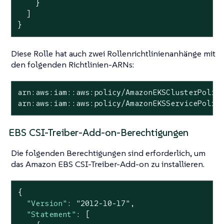
    }

  ]

}
Diese Rolle hat auch zwei Rollenrichtlinienanhänge mit
den folgenden Richtlinien-ARNs:
arn:aws:iam::aws:policy/AmazonEKSClusterPolicy
arn:aws:iam::aws:policy/AmazonEKSServicePolic
EBS CSI-Treiber-Add-on-Berechtigungen
Die folgenden Berechtigungen sind erforderlich, um
das Amazon EBS CSI-Treiber-Add-on zu installieren.
{

"Version"
: 
"2012-10-17"
,

"Statement"
: [
