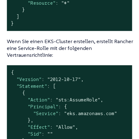
"Resource"
: 
"*"
    }

  ]

}
Wenn Sie einen EKS-Cluster erstellen, erstellt Rancher
eine Service-Rolle mit der folgenden
Vertrauensrichtlinie:
{

"Version"
: 
"2012-10-17"
,

"Statement"
: [

    {

"Action"
: 
"sts:AssumeRole"
,

"Principal"
: {

"Service"
: 
"eks.amazonaws.com"
      },

"Effect"
: 
"Allow"
,

"Sid"
: 
""