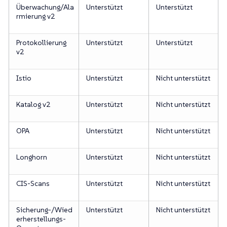
Überwachung/Ala
Unterstützt
Unterstützt
rmierung v2
Protokollierung
Unterstützt
Unterstützt
v2
Istio
Unterstützt
Nicht unterstützt
Katalog v2
Unterstützt
Nicht unterstützt
OPA
Unterstützt
Nicht unterstützt
Longhorn
Unterstützt
Nicht unterstützt
CIS-Scans
Unterstützt
Nicht unterstützt
Sicherung-/Wied
Unterstützt
Nicht unterstützt
erherstellungs-