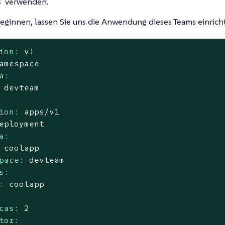
verwenden.
s
eginnen, lassen Sie uns die Anwendung dieses Teams einrich
ion:
v1
amespace
a:
devteam
ion:
apps/v1
eployment
a:
coolapp
pace:
devteam
s:
:
coolapp
cas:
2
tor: