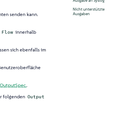
Ausgabe an Syslog
Nicht unterstützte
hten senden kann.
Ausgaben
n
innerhalb
Flow
sen sich ebenfalls im
Benutzeroberfläche
OutputSpec.
.
er folgenden
Output