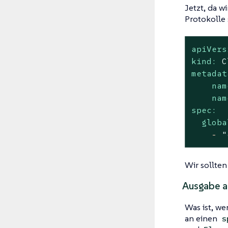
Jetzt, da w
Protokolle 
apiVers
kind:
C
metadat
nam
nam
spec:
globa
-
"
Wir sollten
Ausgabe a
Was ist, w
an einen
s