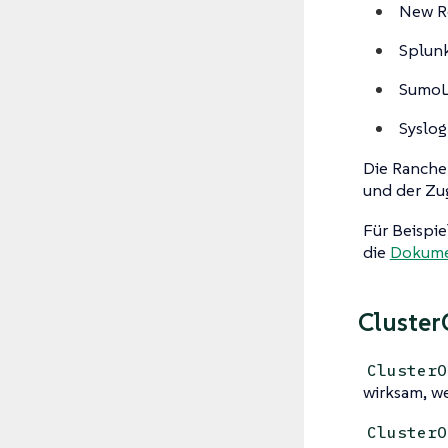
New R
Splun
SumoL
Syslog
Die Ranche
und der Zug
Für Beispie
die
Dokume
Cluster
ClusterO
wirksam, w
ClusterO