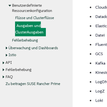
Benutzerdefinierte
Cloud
Ressourcenkonfiguration
Datad
Flüsse und Clusterflüsse
Elasti
Ausgaben und
ClusterAusgaben
Datei
Fehlerbehebung
Fluen
Überwachung und Dashboards
GCS
Istio
API
Kafka
Fehlerbehebung
Kinesi
FAQ
LogD
Zu beitragen SUSE Rancher Prime
LogZ
Loki