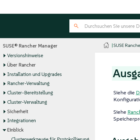
SUSE Ranche
SUSE® Rancher Manager
Versionshinweise
Über Rancher
Ausg
Installation und Upgrades
Rancher-Verwaltung
Siehe die
D
Cluster-Bereitstellung
Konfigurat
Cluster-Verwaltung
Sicherheit
Siehe
Ranc
Speicherpr
Integrationen
Einblick
Clusterwerkzeuge für Protokollierung,