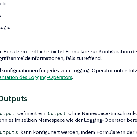
elic
k
ogic
r-Benutzeroberfläche bietet Formulare zur Konfiguration d
riffsanmeldeinformationen, falls zutreffend.
lkonfigurationen für jedes vom Logging-Operator unterstütz
ntation des Logging-Operators
.
Outputs
definiert ein
ohne Namespace-Einschränkun
utput
Output
enn es im selben Namespace wie der Logging-Operator bereit
kann konfiguriert werden, indem Formulare in der 
utputs