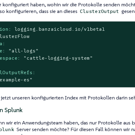
ir konfiguriert haben, wohin wir die Protokolle senden möchte
so konfigurieren, dass sie an dieses
gesen
ClusterOutput
ion:
logging.banzaicloud.io/v1beta1
lusterFlow
a:
e:
"all-logs"
espace:
"cattle-logging-system"
lOutputRefs:
example-es"
 jetzt unseren konfigurierten Index mit Protokollen darin se
n Splunk
enn wir ein Anwendungsteam haben, das nur Protokolle aus
Server senden möchte? Für diesen Fall können wir
plunk