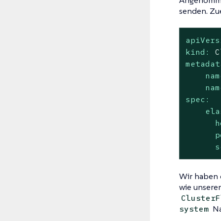
senden. Zue
apiVers
kind:
C
metadat
nam
nam
spec:
ela
h
p
s
Wir haben 
wie unserem
ClusterF
Na
system