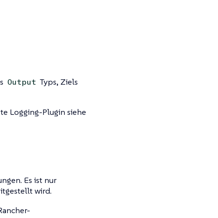
es
Typs, Ziels
Output
te Logging-Plugin siehe
gen. Es ist nur
gestellt wird.
Rancher-