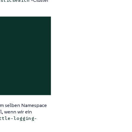
asticsearch
 im selben Namespace
l, wenn wir ein
ttle-logging-