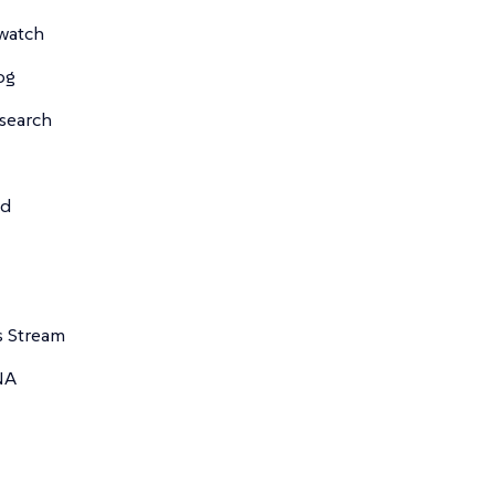
watch
og
csearch
td
s Stream
NA