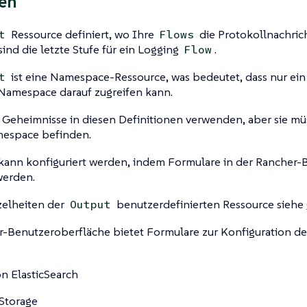
en
Ressource definiert, wo Ihre
die Protokollnachric
t
Flows
sind die letzte Stufe für ein Logging
.
Flow
ist eine Namespace-Ressource, was bedeutet, dass nur ei
t
Namespace darauf zugreifen kann.
Geheimnisse in diesen Definitionen verwenden, aber sie müs
espace befinden.
kann konfiguriert werden, indem Formulare in der Rancher-
werden.
zelheiten der
benutzerdefinierten Ressource siehe
Output
r-Benutzeroberfläche bietet Formulare zur Konfiguration d
 ElasticSearch
Storage