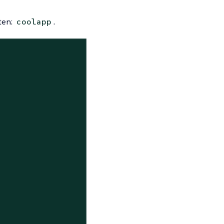
ten:
.
coolapp