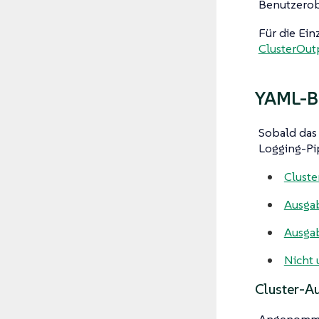
Benutzerob
Für die Ein
ClusterOut
YAML-Be
Sobald das 
Logging-Pip
Cluste
Ausga
Ausgab
Nicht 
Cluster-A
Angenommen