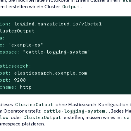
el
rst erstellen wir ein Cluster
.
Output
ion:
logging.banzaicloud.io/v1beta1
lusterOutput
a:
e:
"example-es"
espace:
"cattle-logging-system"
sticsearch:
ost:
elasticsearch.example.com
ort:
9200
cheme:
http
dieses
ohne Elasticsearch-Konfiguration
ClusterOutput
 Operator erstellt:
. Jedes Ma
cattle-logging-system.
oder
erstellen, müssen wir es im
low
ClusterOutput
ca
mespace platzieren.