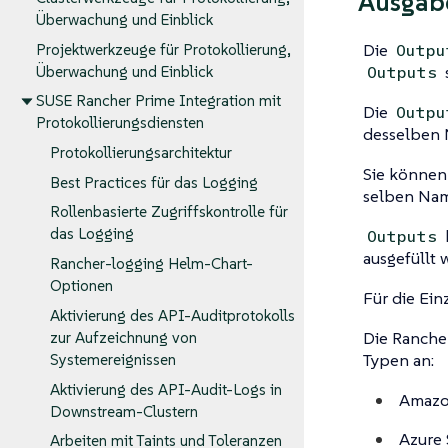
Ausgab
Überwachung und Einblick
Die
Projektwerkzeuge für Protokollierung,
Outpu
Überwachung und Einblick
Outputs
SUSE Rancher Prime Integration mit
Die
Outpu
Protokollierungsdiensten
desselben 
Protokollierungsarchitektur
Sie können 
Best Practices für das Logging
selben Nam
Rollenbasierte Zugriffskontrolle für
das Logging
Outputs
ausgefüllt 
Rancher-logging Helm-Chart-
Optionen
Für die Ein
Aktivierung des API-Auditprotokolls
Die Ranche
zur Aufzeichnung von
Typen an:
Systemereignissen
Aktivierung des API-Audit-Logs in
Amazon
Downstream-Clustern
Azure 
Arbeiten mit Taints und Toleranzen