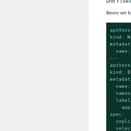
und
Flow
Bevor wir b
apiVers
kind:
N
metadat
name:
---
apiVers
kind:
D
metadat
name:
names
label
app
spec:
repli
selec