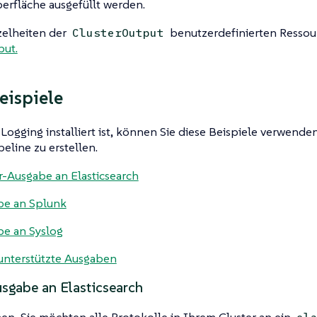
erfläche ausgefüllt werden.
zelheiten der
benutzerdefinierten Ressou
ClusterOutput
put.
ispiele
Logging installiert ist, können Sie diese Beispiele verwende
eline zu erstellen.
r-Ausgabe an Elasticsearch
be an Splunk
e an Syslog
unterstützte Ausgaben
usgabe an Elasticsearch
, Sie möchten alle Protokolle in Ihrem Cluster an ein