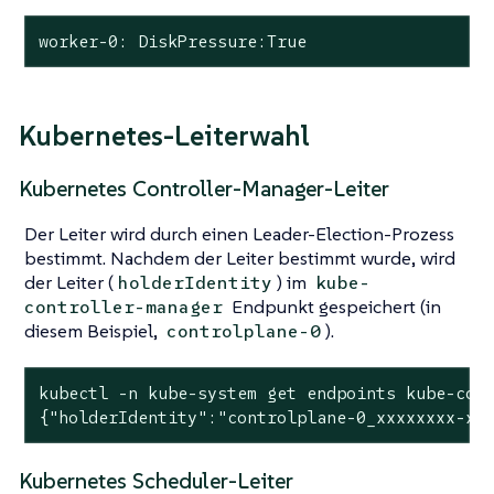
worker-0: DiskPressure:True
Kubernetes-Leiterwahl
Kubernetes Controller-Manager-Leiter
Der Leiter wird durch einen Leader-Election-Prozess
bestimmt. Nachdem der Leiter bestimmt wurde, wird
der Leiter (
) im
holderIdentity
kube-
Endpunkt gespeichert (in
controller-manager
diesem Beispiel,
).
controlplane-0
kubectl -n kube-system get endpoints kube-cont
{"holderIdentity":"controlplane-0_xxxxxxxx-xx
Kubernetes Scheduler-Leiter