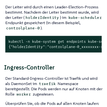
Der Leiter wird durch einen Leader-Election-Prozess
bestimmt. Nachdem der Leiter bestimmt wurde, wird
der Leiter (
) im
holderIdentity
kube-scheduler
Endpunkt gespeichert (in diesem Beispiel,
).
controlplane-0
kubectl -n kube-system get endpoints kube-sche
{"holderIdentity":"controlplane-0_xxxxxxxx-xx
Ingress-Controller
Der Standard-Ingress-Controller ist Traefik und wird
als DaemonSet im
Namespace
traefik
bereitgestellt. Die Pods werden nur auf Knoten mit der
Rolle
zugewiesen.
worker
Überprüfen Sie, ob die Pods auf allen Knoten laufen: