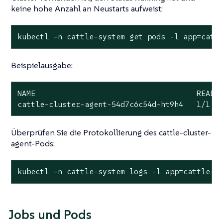
keine hohe Anzahl an Neustarts aufweist:
kubectl -n cattle-system get pods -l app=catt
Beispielausgabe:
NAME                                    READY 
cattle-cluster-agent-54d7c6c54d-ht9h4   1/1  
Überprüfen Sie die Protokollierung des cattle-cluster-
agent-Pods:
kubectl -n cattle-system logs -l app=cattle-c
Jobs und Pods