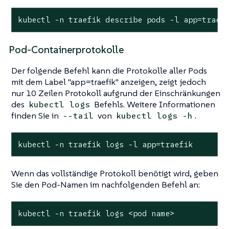
kubectl -n traefik describe pods -l app=traef
Pod-Containerprotokolle
Der folgende Befehl kann die Protokolle aller Pods
mit dem Label "app=traefik" anzeigen, zeigt jedoch
nur 10 Zeilen Protokoll aufgrund der Einschränkungen
des
Befehls. Weitere Informationen
kubectl logs
finden Sie in
von
.
--tail
kubectl logs -h
kubectl -n traefik logs -l app=traefik
Wenn das vollständige Protokoll benötigt wird, geben
Sie den Pod-Namen im nachfolgenden Befehl an:
kubectl -n traefik logs <pod name>