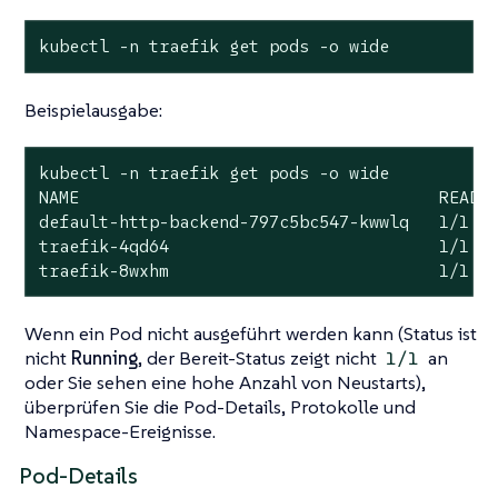
kubectl -n traefik get pods -o wide
Beispielausgabe:
kubectl -n traefik get pods -o wide

NAME                                    READY 
default-http-backend-797c5bc547-kwwlq   1/1   
traefik-4qd64                           1/1   
traefik-8wxhm                           1/1  
Wenn ein Pod nicht ausgeführt werden kann (Status ist
nicht
Running
, der Bereit-Status zeigt nicht
an
1/1
oder Sie sehen eine hohe Anzahl von Neustarts),
überprüfen Sie die Pod-Details, Protokolle und
Namespace-Ereignisse.
Pod-Details