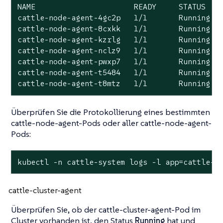
NAME                      READY     STATUS    
cattle-node-agent-4gc2p   1/1       Running   
cattle-node-agent-8cxkk   1/1       Running   
cattle-node-agent-kzrlg   1/1       Running   
cattle-node-agent-nclz9   1/1       Running   
cattle-node-agent-pwxp7   1/1       Running   
cattle-node-agent-t5484   1/1       Running   
cattle-node-agent-t8mtz   1/1       Running  
Überprüfen Sie die Protokollierung eines bestimmten
cattle-node-agent-Pods oder aller cattle-node-agent-
Pods:
kubectl -n cattle-system logs -l app=cattle-a
cattle-cluster-agent
Überprüfen Sie, ob der cattle-cluster-agent-Pod im
Cluster vorhanden ist, den Status
Running
hat und