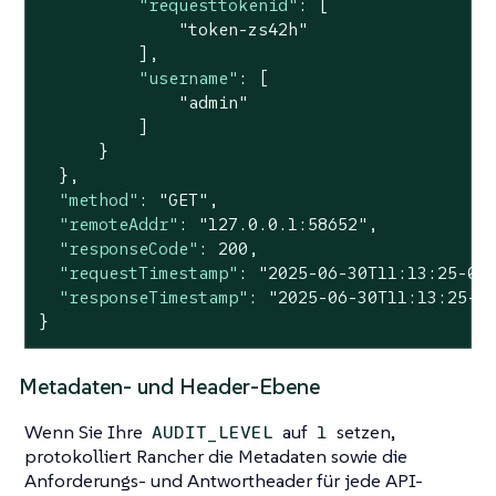
"requesttokenid"
: [

"token-zs42h"
          ],

"username"
: [

"admin"
          ]

      }

  },

"method"
: 
"GET"
,

"remoteAddr"
: 
"127.0.0.1:58652"
,

"responseCode"
: 
200
,

"requestTimestamp"
: 
"2025-06-30T11:13:25-04
"responseTimestamp"
: 
"2025-06-30T11:13:25-0
}
Metadaten- und Header-Ebene
Wenn Sie Ihre
auf
setzen,
AUDIT_LEVEL
1
protokolliert Rancher die Metadaten sowie die
Anforderungs- und Antwortheader für jede API-