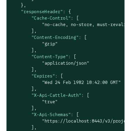
    },

"responseHeader"
: {

"Cache-Control"
: [

"no-cache, no-store, must-revalid
        ],

"Content-Encoding"
: [

"gzip"
        ],

"Content-Type"
: [

"application/json"
        ],

"Expires"
: [

"Wed 24 Feb 1982 18:42:00 GMT"
        ],

"X-Api-Cattle-Auth"
: [

"true"
        ],

"X-Api-Schemas"
: [

"https://localhost:8443/v3/projec
        ],
