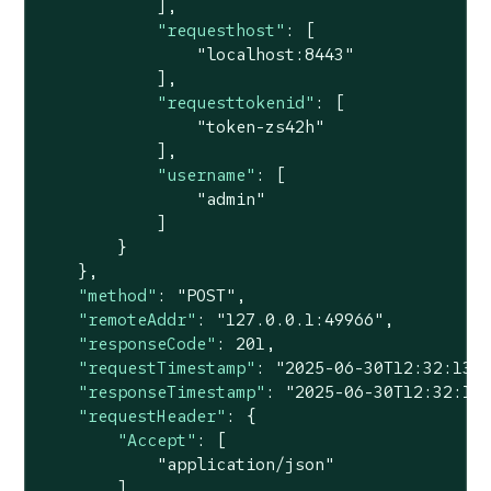
            ],

"requesthost"
: [

"localhost:8443"
            ],

"requesttokenid"
: [

"token-zs42h"
            ],

"username"
: [

"admin"
            ]

        }

    },

"method"
: 
"POST"
,

"remoteAddr"
: 
"127.0.0.1:49966"
,

"responseCode"
: 
201
,

"requestTimestamp"
: 
"2025-06-30T12:32:13-
"responseTimestamp"
: 
"2025-06-30T12:32:13
"requestHeader"
: {

"Accept"
: [

"application/json"
        ],
