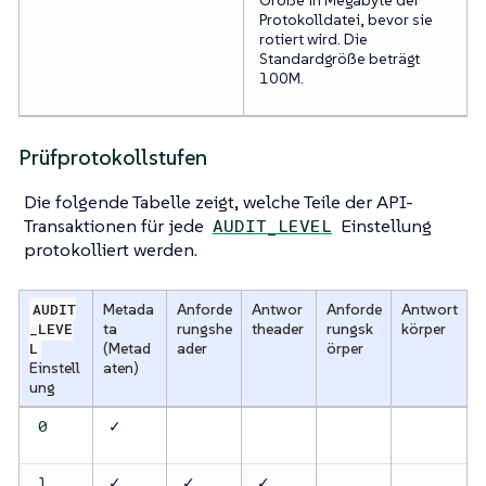
Protokolldatei, bevor sie
rotiert wird. Die
Standardgröße beträgt
100M.
Prüfprotokollstufen
Die folgende Tabelle zeigt, welche Teile der API-
Transaktionen für jede
Einstellung
AUDIT_LEVEL
protokolliert werden.
AUDIT
Metada
Anforde
Antwor
Anforde
Antwort
_LEVE
ta
rungshe
theader
rungsk
körper
L
(Metad
ader
örper
Einstell
aten)
ung
✓
0
✓
✓
✓
1