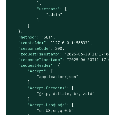
            ],

"username"
: [

"admin"
            ]

        }

    },

"method"
: 
"GET"
,

"remoteAddr"
: 
"127.0.0.1:58833"
,

"responseCode"
: 
200
,

"requestTimestamp"
: 
"2025-06-30T11:17:04-
"responseTimestamp"
: 
"2025-06-30T11:17:04
"requestHeader"
: {

"Accept"
: [

"application/json"
        ],

"Accept-Encoding"
: [

"gzip, deflate, br, zstd"
        ],

"Accept-Language"
: [

"en-US,en;q=0.5"