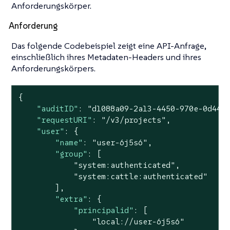
Anforderungskörper.
Anforderung
Das folgende Codebeispiel zeigt eine API-Anfrage,
einschließlich ihres Metadaten-Headers und ihres
Anforderungskörpers.
{

"auditID"
: 
"d1088a09-2a13-4450-970e-0d44b
"requestURI"
: 
"/v3/projects"
,

"user"
: {

"name"
: 
"user-6j5s6"
,

"group"
: [

"system:authenticated"
,

"system:cattle:authenticated"
        ],

"extra"
: {

"principalid"
: [

"local://user-6j5s6"