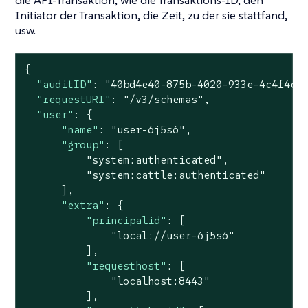
die API-Transaktion, wie die Transaktions-ID, den
Initiator der Transaktion, die Zeit, zu der sie stattfand,
usw.
{

"auditID"
: 
"40bd4e40-875b-4020-933e-4c4f4c4
"requestURI"
: 
"/v3/schemas"
,

"user"
: {

"name"
: 
"user-6j5s6"
,

"group"
: [

"system:authenticated"
,

"system:cattle:authenticated"
      ],

"extra"
: {

"principalid"
: [

"local://user-6j5s6"
          ],

"requesthost"
: [

"localhost:8443"
          ],
