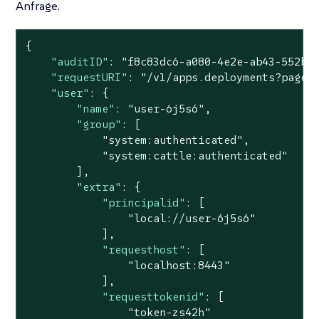
Anfrage.
{

"auditID"
: 
"f8c83dc6-a080-4e2e-ab43-552bd
"requestURI"
: 
"/v1/apps.deployments?page=
"user"
: {

"name"
: 
"user-6j5s6"
,

"group"
: [

"system:authenticated"
,

"system:cattle:authenticated"
        ],

"extra"
: {

"principalid"
: [

"local://user-6j5s6"
            ],

"requesthost"
: [

"localhost:8443"
            ],

"requesttokenid"
: [

"token-zs42h"