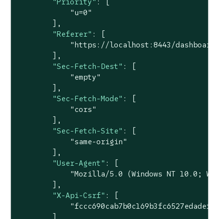
"Priority"
: [

"u=0"
        ],

"Referer"
: [

"https://localhost:8443/dashboard
        ],

"Sec-Fetch-Dest"
: [

"empty"
        ],

"Sec-Fetch-Mode"
: [

"cors"
        ],

"Sec-Fetch-Site"
: [

"same-origin"
        ],

"User-Agent"
: [

"Mozilla/5.0 (Windows NT 10.0; Wi
        ],

"X-Api-Csrf"
: [

"fccc690cab7b0c169b3fc6527edadef3
        ]
