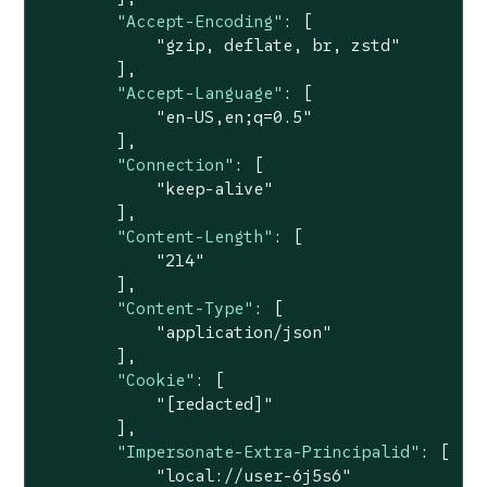
"Accept-Encoding"
: [

"gzip, deflate, br, zstd"
        ],

"Accept-Language"
: [

"en-US,en;q=0.5"
        ],

"Connection"
: [

"keep-alive"
        ],

"Content-Length"
: [

"214"
        ],

"Content-Type"
: [

"application/json"
        ],

"Cookie"
: [

"[redacted]"
        ],

"Impersonate-Extra-Principalid"
: [

"local://user-6j5s6"