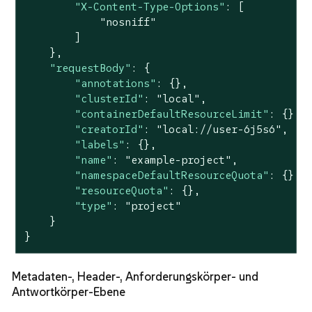
"X-Content-Type-Options"
: [

"nosniff"
        ]

    },

"requestBody"
: {

"annotations"
: {},

"clusterId"
: 
"local"
,

"containerDefaultResourceLimit"
: {},

"creatorId"
: 
"local://user-6j5s6"
,

"labels"
: {},

"name"
: 
"example-project"
,

"namespaceDefaultResourceQuota"
: {},

"resourceQuota"
: {},

"type"
: 
"project"
    }

}
Metadaten-, Header-, Anforderungskörper- und
Antwortkörper-Ebene