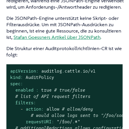
redigieren, während eine JSONPath-Engine verwendet
wird, um Anforderungs-/Antwortheader zu redigieren.
Die JSONPath-Engine unterstützt keine Skript- oder
Filterausdrücke. Um mit JSONPath-Ausdrücken zu
beginnen, ist eine gute Ressource, die zu konsultieren
ist,
Stafan Goessners Artikel über JSONPath
.
Die Struktur einer Auditprotokollrichtlinien-CR ist wie
folgt:
apiVersion:
auditlog.cattle.io/v1
kind:
AuditPolicy
spec:
enabled :
true
# true/false
# list of API request filters
filters:
-
action:
allow
# allow/deny
# would allow logs sent to "/foo/some
requestURI:
"/foo/.*"
# additionalRedactions allows configuration