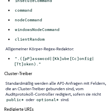
insecureCommand
command
nodeCommand
windowsNodeCommand
clientRandom
Allgemeiner Körper-Regex-Redaktor:
".
([pP]assword|[Kk]ube[Cc]onfig|
[Tt]oken).
"
Cluster-Treiber
Standardmäßig werden alle API-Anfragen mit Feldern,
die an Cluster-Treiber gebunden sind, vom
Auditprotokoll-Controller redigiert, sofern sie nicht
oder
sind.
public*
optional*
Redigierte URIs