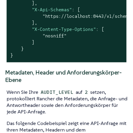
        ],

"X-Api-Schemas"
: [

"https://localhost:8443/v1/schema
        ],

"X-Content-Type-Options"
: [

"nosniff"
        ]

    }

}
Metadaten, Header und Anforderungskörper-
Ebene
Wenn Sie Ihre
auf
setzen,
AUDIT_LEVEL
2
protokolliert Rancher die Metadaten, die Anfrage- und
Antwortheader sowie den Anforderungskörper für
jede API-Anfrage.
Das folgende Codebeispiel zeigt eine API-Anfrage mit
ihren Metadaten, Headern und dem