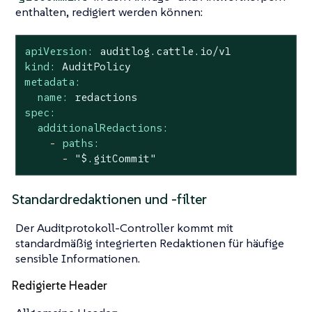
enthalten, redigiert werden können:
apiVersion:
auditlog.cattle.io/v1
kind:
AuditPolicy
metadata:
name:
redactions
spec:
additionalRedactions:
-
paths:
-
"$.gitCommit"
Standardredaktionen und -filter
Der Auditprotokoll-Controller kommt mit
standardmäßig integrierten Redaktionen für häufige
sensible Informationen.
Redigierte Header