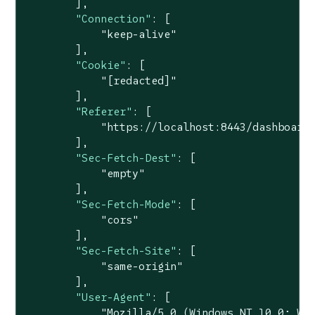
        ],

"Connection"
: [

"keep-alive"
        ],

"Cookie"
: [

"[redacted]"
        ],

"Referer"
: [

"https://localhost:8443/dashboard
        ],

"Sec-Fetch-Dest"
: [

"empty"
        ],

"Sec-Fetch-Mode"
: [

"cors"
        ],

"Sec-Fetch-Site"
: [

"same-origin"
        ],

"User-Agent"
: [

"Mozilla/5.0 (Windows NT 10.0; Wi