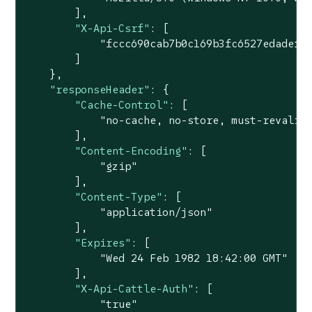
        ],

"X-Api-Csrf"
: [

"fccc690cab7b0c169b3fc6527edadef3
        ]

    },

"responseHeader"
: {

"Cache-Control"
: [

"no-cache, no-store, must-revalid
        ],

"Content-Encoding"
: [

"gzip"
        ],

"Content-Type"
: [

"application/json"
        ],

"Expires"
: [

"Wed 24 Feb 1982 18:42:00 GMT"
        ],

"X-Api-Cattle-Auth"
: [

"true"