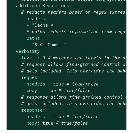
additionalRedactions:
# redacts headers based on regex expressi
-
headers:
-
"Cache.*"
# paths redacts information from reques
paths:
-
"$.gitCommit"
verbosity:
level :
0
# matches the levels in the abo
# request allows fine-grained control ove
# gets included. This overrides the behav
request:
headers :
true
# true/false
body :
true
# true/false
# response allows fine-grained control ov
# gets included. This overrides the behav
response:
headers :
true
# true/false
body:
true
# true/false