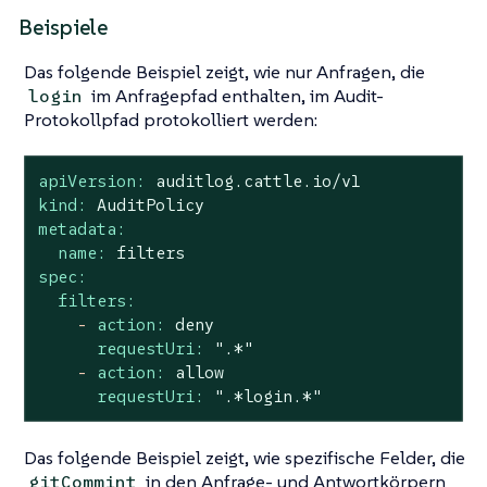
Beispiele
Das folgende Beispiel zeigt, wie nur Anfragen, die
im Anfragepfad enthalten, im Audit-
login
Protokollpfad protokolliert werden:
apiVersion:
auditlog.cattle.io/v1
kind:
AuditPolicy
metadata:
name:
filters
spec:
filters:
-
action:
deny
requestUri:
".*"
-
action:
allow
requestUri:
".*login.*"
Das folgende Beispiel zeigt, wie spezifische Felder, die
in den Anfrage- und Antwortkörpern
gitCommint