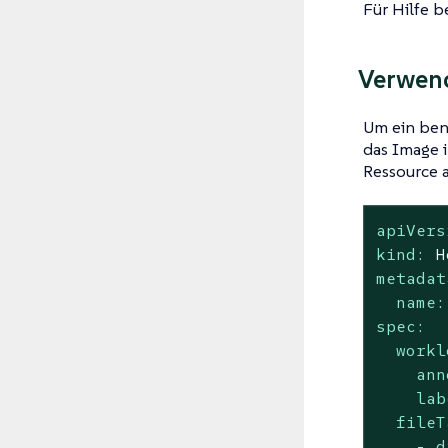
Für Hilfe b
Verwend
Um ein ben
das Image 
Ressource 
apiVers
kind:
H
metadat
name:
spec:
workl
ann
lab
fileT
-
d