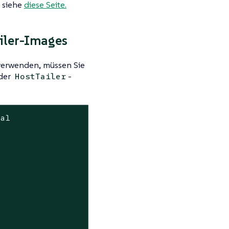
, siehe
diese Seite.
iler-Images
verwenden, müssen Sie
der
-
HostTailer
ha1