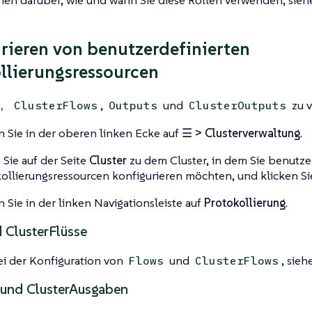
rieren von benutzerdefinierten
llierungsressourcen
,
und
zu v
,
ClusterFlows
Outputs
ClusterOutputs
n Sie in der oberen linken Ecke auf
☰ > Clusterverwaltung
.
Sie auf der Seite
Cluster
zu dem Cluster, in dem Sie benutze
ollierungsressourcen konfigurieren möchten, und klicken Si
n Sie in der linken Navigationsleiste auf
Protokollierung
.
 ClusterFlüsse
ei der Konfiguration von
und
, sieh
Flows
ClusterFlows
und ClusterAusgaben