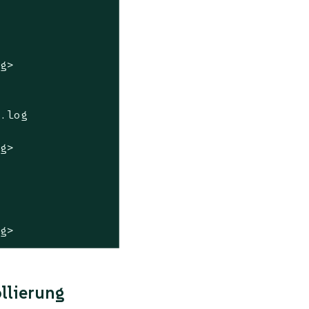
ag>
*.log
ag>
ag>
llierung