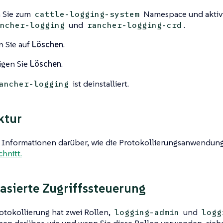
 Sie zum
Namespace und aktivi
cattle-logging-system
und
.
ncher-logging
rancher-logging-crd
n Sie auf
Löschen
.
igen Sie
Löschen
.
ist deinstalliert.
ancher-logging
ktur
 Informationen darüber, wie die Protokollierungsanwendung 
hnitt.
asierte Zugriffssteuerung
otokollierung hat zwei Rollen,
und
logging-admin
logg
nen darüber, wie und wann Sie diese Rollen verwenden, sie