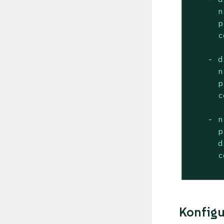
n
p
c
-
d
n
p
c
-
n
p
d
c
Konfigu