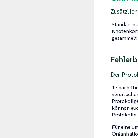
Zusätzlic
Standardmä
Knotenkomp
gesammelt 
Fehler
Der Proto
Je nach Ih
verursachen
Protokollge
können auc
Protokolle 
Für eine um
Organisatio