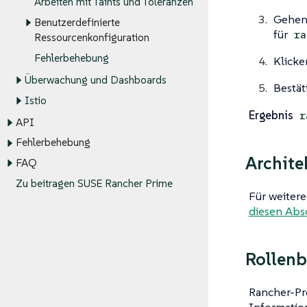
Arbeiten mit Taints und Toleranzen
Gehen
Benutzerdefinierte
für
ra
Ressourcenkonfiguration
Fehlerbehebung
Klicke
Überwachung und Dashboards
Bestät
Istio
Ergebnis
r
API
Fehlerbehebung
Archite
FAQ
Zu beitragen SUSE Rancher Prime
Für weitere
diesen Absc
Rollenb
Rancher-Pr
Informatio