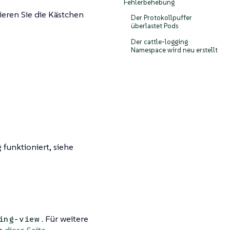
Fehlerbehebung
eren Sie die Kästchen
Der Protokollpuffer
überlastet Pods
Der cattle-logging
Namespace wird neu erstellt
funktioniert, siehe
. Für weitere
ing-view
he
diese Seite.