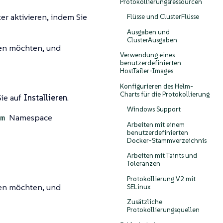
Protokollierungsressourcen
er aktivieren, indem Sie
Flüsse und ClusterFlüsse
Ausgaben und
ClusterAusgaben
eren möchten, und
Verwendung eines
benutzerdefinierten
HostTailer-Images
Konfigurieren des Helm-
Charts für die Protokollierung
ie auf
Installieren
.
Windows Support
Namespace
m
Arbeiten mit einem
benutzerdefinierten
Docker-Stammverzeichnis
Arbeiten mit Taints und
Toleranzen
Protokollierung V2 mit
eren möchten, und
SELinux
Zusätzliche
Protokollierungsquellen