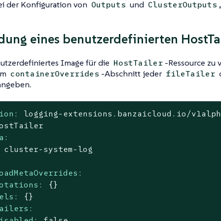
ei der Konfiguration von
und
Outputs
ClusterOutputs
ung eines benutzerdefinierten HostTa
utzerdefiniertes Image für die
-Ressource zu 
HostTailer
im
-Abschnitt jeder
containerOverrides
fileTailer
angeben.
ion:
logging-extensions.banzaicloud.io/v1alp
ostTailer
a:
cluster-system-log
oadMetaOverrides:
otations:
{}
els:
{}
ailers:
isabled:
false