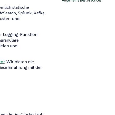
Allgemeine Best Practices
emlich statische
icSearch, Splunk, Kafka,
uster- und
der Logging-Funktion
ngranulare
Zielen und
tor
. Wir bieten die
iese Erfahrung mit der
r, der im Cluster läuft,