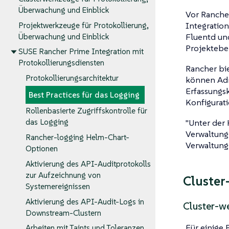
Überwachung und Einblick
Vor Rancher
Integration
Projektwerkzeuge für Protokollierung,
Fluentd und
Überwachung und Einblick
Projektebe
SUSE Rancher Prime Integration mit
Protokollierungsdiensten
Rancher bie
Protokollierungsarchitektur
können Admi
Erfassungsk
Best Practices für das Logging
Konfigurat
Rollenbasierte Zugriffskontrolle für
"Unter der
das Logging
Verwaltung 
Rancher-logging Helm-Chart-
Verwaltung 
Optionen
Aktivierung des API-Auditprotokolls
zur Aufzeichnung von
Cluster
Systemereignissen
Aktivierung des API-Audit-Logs in
Cluster-w
Downstream-Clustern
Für einige 
Arbeiten mit Taints und Toleranzen