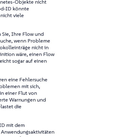
rnetes-Objekte nicht
od-ID könnte
nicht viele
 Sie, Ihre
Flow
und
ersuche, wenn Probleme
okolleinträge nicht in
inition wäre, einen
Flow
icht sogar auf einen
ühren eine Fehlersuche
roblemen mit sich,
in einer Flut von
ierte Warnungen und
lastet die
-ID mit dem
n Anwendungsaktivitäten