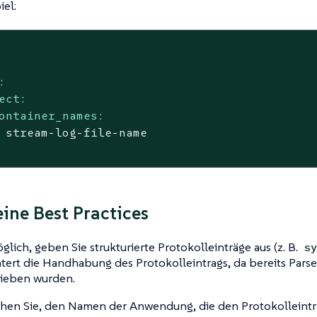
iel:
:
ect:
ontainer_names:
stream-log-file-name
ine Best Practices
lich, geben Sie strukturierte Protokolleinträge aus (z. B.
s
htert die Handhabung des Protokolleintrags, da bereits Parse
ieben wurden.
hen Sie, den Namen der Anwendung, die den Protokolleintrag