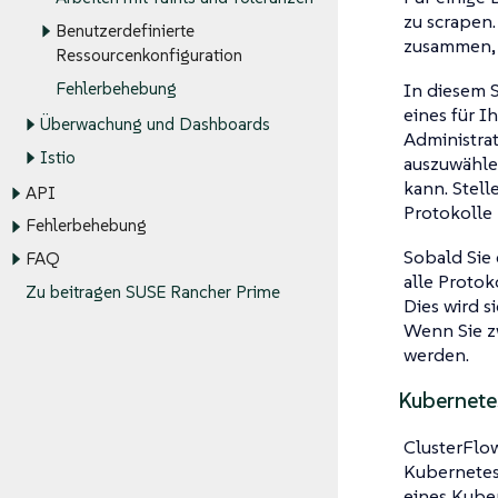
zu scrapen.
Benutzerdefinierte
zusammen, 
Ressourcenkonfiguration
In diesem 
Fehlerbehebung
eines für I
Überwachung und Dashboards
Administrat
Istio
auszuwähle
kann. Stell
API
Protokolle
Fehlerbehebung
Sobald Sie
FAQ
alle Protok
Zu beitragen SUSE Rancher Prime
Dies wird s
Wenn Sie 
werden.
Kubernet
ClusterFlo
Kubernetes-
eines Kube