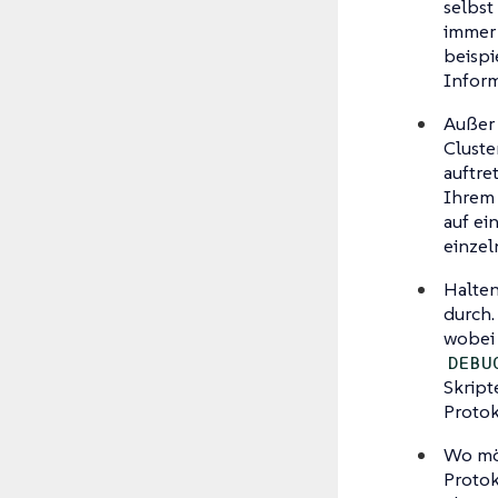
selbst
immer
beispi
Inform
Außer 
Cluste
auftre
Ihrem 
auf ei
einzel
Halten
durch.
wobei
DEBU
Skript
Protok
Wo mög
Protok