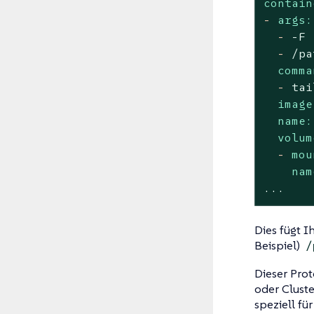
contain
-
args:
-
-F
-
/pa
comma
-
tai
image
name:
volum
-
mou
nam
...
Dies fügt I
Beispiel)
/
Dieser Pro
oder
Clust
speziell fü