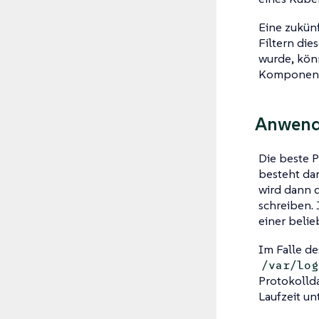
Eine zukün
Filtern di
wurde, kön
Komponente
Anwend
Die beste P
besteht da
wird dann 
schreiben. 
einer beli
Im Falle de
/var/log
Protokollda
Laufzeit un