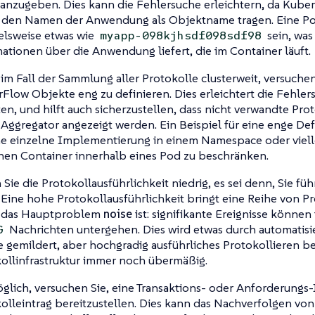
 anzugeben. Dies kann die Fehlersuche erleichtern, da Kube
 den Namen der Anwendung als Objektname tragen. Eine P
elsweise etwas wie
sein, was 
myapp-098kjhsdf098sdf98
ationen über die Anwendung liefert, die im Container läuft.
im Fall der Sammlung aller Protokolle clusterweit, versuchen
rFlow
Objekte eng zu definieren. Dies erleichtert die Fehl
ten, und hilft auch sicherzustellen, dass nicht verwandte Prot
Aggregator angezeigt werden. Ein Beispiel für eine enge Def
ne einzelne
Implementierung
in einem Namespace oder vielle
nen Container innerhalb eines
Pod
zu beschränken.
 Sie die Protokollausführlichkeit niedrig, es sei denn, Sie f
 Eine hohe Protokollausführlichkeit bringt eine Reihe von P
 das Hauptproblem
noise
ist: signifikante Ereignisse können 
Nachrichten untergehen. Dies wird etwas durch automatis
G
e gemildert, aber hochgradig ausführliches Protokollieren be
ollinfrastruktur immer noch übermäßig.
lich, versuchen Sie, eine Transaktions- oder Anforderungs
olleintrag bereitzustellen. Dies kann das Nachverfolgen vo