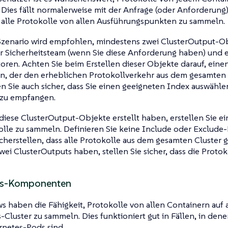
 Dies fällt normalerweise mit der Anfrage (oder Anforderung
alle Protokolle von allen Ausführungspunkten zu sammeln.
Szenario wird empfohlen, mindestens zwei
ClusterOutput
-Ob
hr Sicherheitsteam (wenn Sie diese Anforderung haben) und ein
oren. Achten Sie beim Erstellen dieser Objekte darauf, ein
n, der den erheblichen Protokollverkehr aus dem gesamten 
en Sie auch sicher, dass Sie einen geeigneten Index auswählen
 zu empfangen.
 diese
ClusterOutput
-Objekte erstellt haben, erstellen Sie e
olle zu sammeln. Definieren Sie keine
Include
oder
Exclude
-
icherstellen, dass alle Protokolle aus dem gesamten Cluster
zwei
ClusterOutputs
haben, stellen Sie sicher, dass die Proto
es-Komponenten
ws
haben die Fähigkeit, Protokolle von allen Containern auf 
Cluster zu sammeln. Dies funktioniert gut in Fällen, in dene
rnetes-Pods sind.