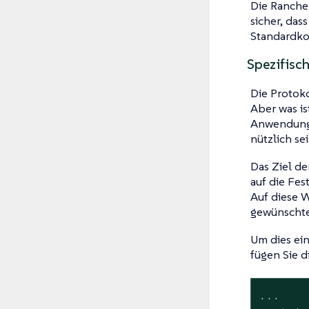
Die Rancher
sicher, das
Standardko
Spezifisc
Die Protok
Aber was i
Anwendunge
nützlich sei
Das Ziel de
auf die Fe
Auf diese 
gewünscht
Um dies ein
fügen Sie d
...