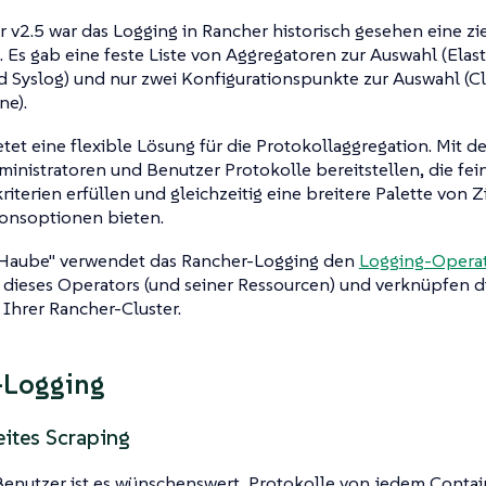
 v2.5 war das Logging in Rancher historisch gesehen eine zi
. Es gab eine feste Liste von Aggregatoren zur Auswahl (Elast
 Syslog) und nur zwei Konfigurationspunkte zur Auswahl (Cl
ne).
tet eine flexible Lösung für die Protokollaggregation. Mit 
nistratoren und Benutzer Protokolle bereitstellen, die fei
riterien erfüllen und gleichzeitig eine breitere Palette von 
ionsoptionen bieten.
 Haube" verwendet das Rancher-Logging den
Logging-Opera
dieses Operators (und seiner Ressourcen) und verknüpfen d
Ihrer Rancher-Cluster.
-Logging
eites Scraping
Benutzer ist es wünschenswert, Protokolle von jedem Containe