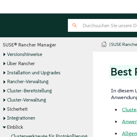
SUSE Ranche
SUSE® Rancher Manager
Versionshinweise
Über Rancher
Best 
Installation und Upgrades
Rancher-Verwaltung
In diesem L
Cluster-Bereitstellung
Anwendung
Cluster-Verwaltung
Sicherheit
Cluste
Integrationen
Anwen
Einblick
Allgem
Clusterwerkzeuge für Protokollierung,