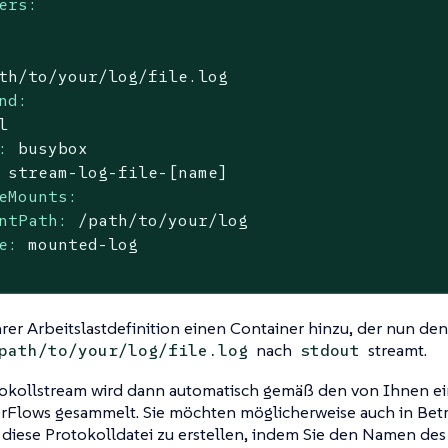
ers:
th/to/your/log/file.log
nd:
l
:
busybox
stream-log-file-[name]
eMounts:
ntPath:
/path/to/your/log
e:
mounted-log
hrer Arbeitslastdefinition einen Container hinzu, der nun den
nach
streamt.
path/to/your/log/file.log
stdout
tokollstream wird dann automatisch gemäß den von Ihnen e
erFlows
gesammelt. Sie möchten möglicherweise auch in Betr
r diese Protokolldatei zu erstellen, indem Sie den Namen des