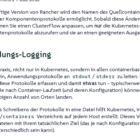
ftige Version von Rancher wird den Namen des Quellcontaine
eser Komponentenprotokolle ermöglicht. Sobald diese Änd
nen Sie einen
ClusterFlow
anpassen, um
nur
die Kubernetes
nprotokolle abzurufen und sie an einen geeigneten Ausgab
ungs-Logging
raxis, nicht nur in Kubernetes, sondern in allen containerb
rin, Anwendungsprotokolle an
/
zu leiten.
stdout
stderr
diese Protokolle erfassen und damit
etwas
tun – typischerwei
Je nach Container-Laufzeit (und deren Konfiguration) könne
ebigen Anzahl von Orten landen.
s Schreibens der Protokolle in eine Datei hilft Kubernetes, 
Verzeichnis auf jedem Host erstellt. Dieses V
/containers
teien mit ihrem tatsächlichen Ziel (das je nach Konfiguratio
terschiedlich sein kann).