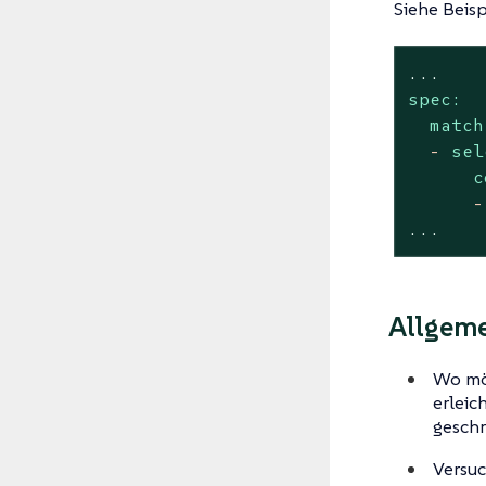
Siehe Beisp
...
spec:
match
-
sel
c
-
...
Allgeme
Wo mög
erleic
geschr
Versuc