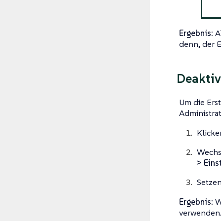
Ergebnis:
Al
denn, der Er
Deaktiv
Um die Ers
Administra
Klicke
Wechse
> Eins
Setzen
Ergebnis:
We
verwenden