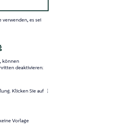
e verwenden, es sei
g
n, können
itten deaktivieren:
lung. Klicken Sie auf
⋮
keine Vorlage