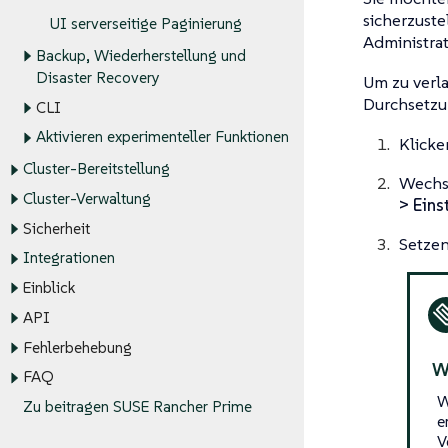
sicherzuste
UI serverseitige Paginierung
Administra
Backup, Wiederherstellung und
Disaster Recovery
Um zu verl
Durchsetzu
CLI
Aktivieren experimenteller Funktionen
Klicke
Cluster-Bereitstellung
Wechse
Cluster-Verwaltung
> Eins
Sicherheit
Setzen
Integrationen
Einblick
API
Fehlerbehebung
W
FAQ
W
Zu beitragen SUSE Rancher Prime
e
V