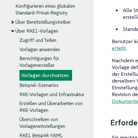
Konfigurieren eines globalen
Alle S
Standard-Privat-Registry
erstell
Über Bereitstellungstreiber
Standa
Über RKE1-Vorlagen
Zugriff und Teilen
Benutzer k
erteilt.
Vorlagen anwenden
Berechtigungen für
Nachdem ein
Vorlagenersteller
Vorlage def
der Erstell
Vorlagen durchsetzen
derselben V
Beispiel-Szenarios
Einstellun
Revision de
RKE-Vorlagen und Infrastruktur
Dokumentat
Erstellen und Überarbeiten von
RKE-Vorlagen
Überschreiben von
Erforde
Vorlageneinstellungen
RKE1 Beispiel-YAML
Sie möchte