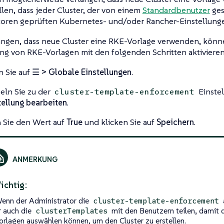
llen, dass jeder Cluster, der von einem
Standardbenutzer
ges
toren geprüften Kubernetes- und/oder Rancher-Einstellung
angen, dass neue Cluster eine RKE-Vorlage verwenden, könn
ng von RKE-Vorlagen mit den folgenden Schritten aktivieren
n Sie auf
☰ > Globale Einstellungen
.
ln Sie zu der
Einstel
cluster-template-enforcement
tellung bearbeiten
.
 Sie den Wert auf
True
und klicken Sie auf
Speichern
.
ichtig:
enn der Administrator die
cluster-template-enforcement
r auch die
mit den Benutzern teilen, damit d
clusterTemplates
orlagen auswählen können, um den Cluster zu erstellen.