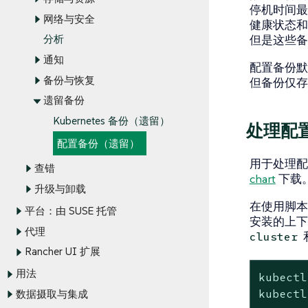
停机时间最
网络与安全
健康状态
但是这些备
分析
通知
配置备份默
备份与恢复
但备份仅存
遗留备份
Kubernetes 备份（遗留）
处理配
配置备份（遗留）
用于处理
查错
chart
下载
升级与卸载
在使用脚本
平台：由 SUSE 托管
安装的上
代理
cluster
Rancher UI 扩展
用法
kubectl
kubectl
数据摄取与集成