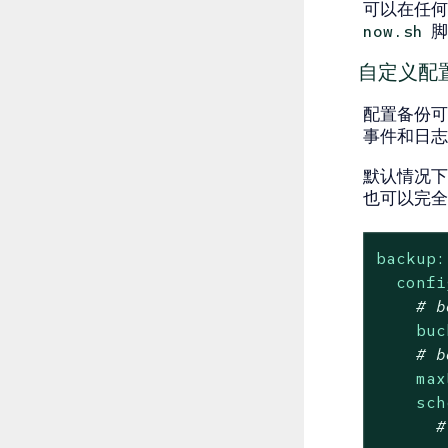
可以在任何
脚
now.sh
自定义配
配置备份可
事件和日
默认情况下保
也可以完全
backup:
confi
# b
buc
# b
max
sch
#