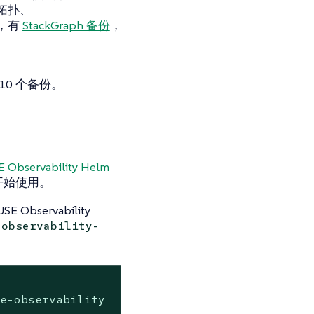
拓扑、
，有
StackGraph 备份
，
0 个备份。
bservability Helm
开始使用。
bservability
observability-
se-observability