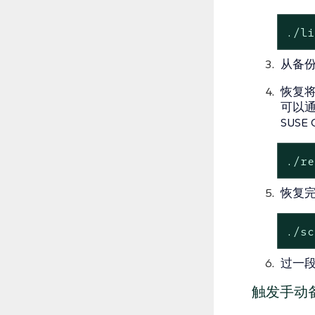
./li
从备
恢复将
可以
SUSE
./re
恢复
./sc
过一段
触发手动