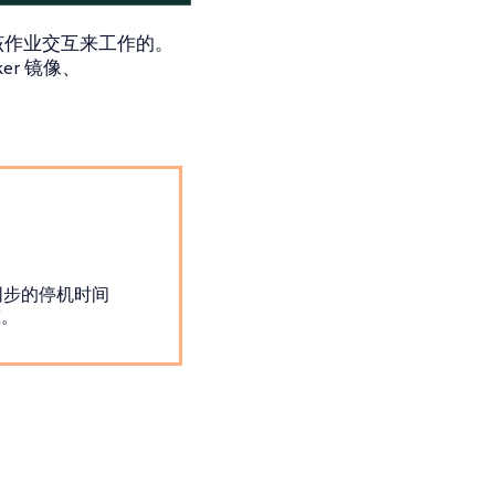
与该作业交互来工作的。
r 镜像、
同步的停机时间
态。