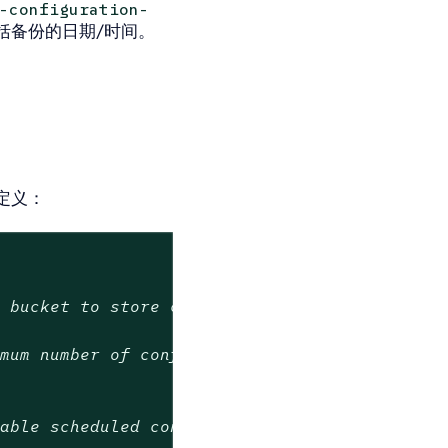
-configuration-
括备份的日期/时间。
定义：
e bucket to store configuration backups (need
imum number of configuration backup files sto
nable scheduled configuration backups (if `ba