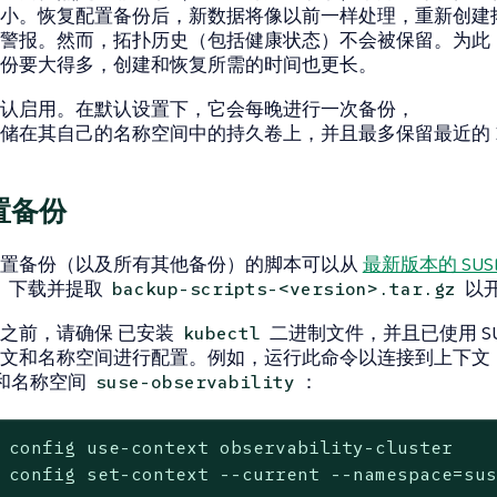
小。恢复配置备份后，新数据将像以前一样处理，重新创建
和警报。然而，拓扑历史（包括健康状态）不会被保留。为此
份要大得多，创建和恢复所需的时间也更长。
认启用。在默认设置下，它会每晚进行一次备份，
储在其自己的名称空间中的持久卷上，并且最多保留最近的 1
置备份
配置备份（以及所有其他备份）的脚本可以从
最新版本的 SUSE O
。下载并提取
以
backup-scripts-<version>.tar.gz
之前，请确保
已安装
二进制文件，并且已使用 SUSE O
kubectl
下文和名称空间进行配置。例如，运行此命令以连接到上下文
和名称空间
：
suse-observability
 config use-context observability-cluster

 config set-context --current --namespace=su