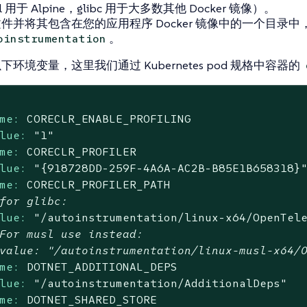
l 用于 Alpine，glibc 用于大多数其他 Docker 镜像）。
件并将其包含在您的应用程序 Docker 镜像中的一个目录
。
oinstrumentation
下环境变量，这里我们通过 Kubernetes pod 规格中容器的
me:
CORECLR_ENABLE_PROFILING
lue:
"1"
me:
CORECLR_PROFILER
lue:
"{918728DD-259F-4A6A-AC2B-B85E1B658318}
me:
CORECLR_PROFILER_PATH
for glibc:
lue:
"/autoinstrumentation/linux-x64/OpenTel
For musl use instead:
value: "/autoinstrumentation/linux-musl-x64/
me:
DOTNET_ADDITIONAL_DEPS
lue:
"/autoinstrumentation/AdditionalDeps"
me:
DOTNET_SHARED_STORE