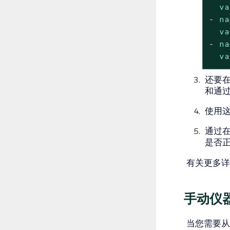
va
-
na
va
-
na
va
还要在
和通过 
使用
通过在
是否正
有关更多
手动仪
当您需要从