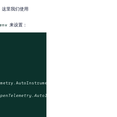
中，这里我们使用
来设置：
env
"
emetry.AutoInstrumentation.Native.so"
OpenTelemetry.AutoInstrumentation.Native.so"