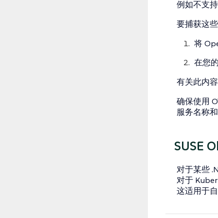
例如不支持
要捕获这些
将 Op
在您
有关此内
确保使用 
服务名称
SUSE O
对于某些 .
对于 Kub
这适用于自