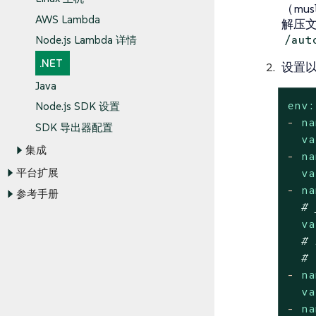
（mus
AWS Lambda
解压文
/aut
Node.js Lambda 详情
.NET
设置以
Java
env:
Node.js SDK 设置
-
na
SDK 导出器配置
va
集成
-
na
va
平台扩展
-
na
参考手册
# 
va
# 
# 
-
na
va
-
na