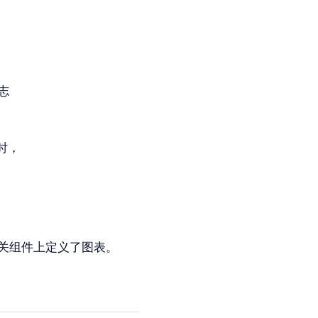
志
时，
 已在相关组件上定义了图表。
。