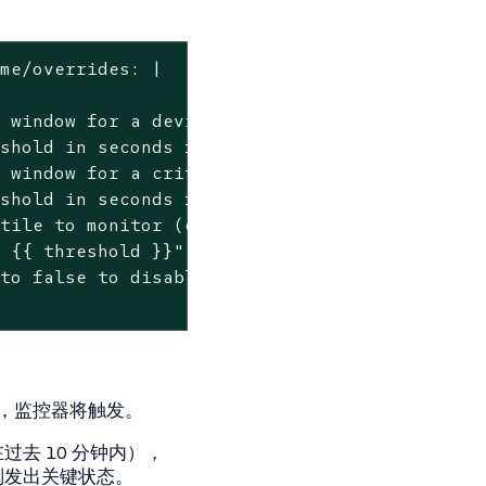
me/overrides: |

 window for a deviating state (e.g., "10m", "
shold in seconds for a deviating state

 window for a critical state

shold in seconds for a critical state

tile to monitor (e.g., 0.95, 0.99)

 {{ threshold }}", // Custom monitor name

to false to disable this monitor for the serv
，监控器将触发。
在过去 10 分钟内），
，则发出关键状态。