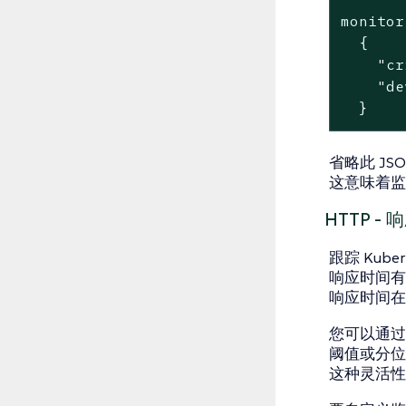
monitor
  {

    "cr
    "de
  }
省略此 J
这意味着监
HTTP - 
跟踪 Kuber
响应时间有
响应时间在
您可以通
阈值或分位数
这种灵活性