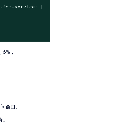
-for-service: |

 6%，
时间窗口、
务。