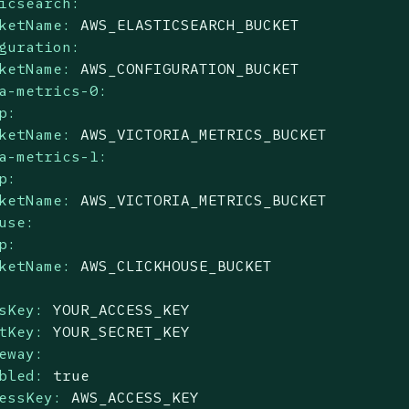
icsearch:
ketName:
AWS_ELASTICSEARCH_BUCKET
guration:
ketName:
AWS_CONFIGURATION_BUCKET
a-metrics-0:
p:
ketName:
AWS_VICTORIA_METRICS_BUCKET
a-metrics-1:
p:
ketName:
AWS_VICTORIA_METRICS_BUCKET
use:
p:
ketName:
AWS_CLICKHOUSE_BUCKET
sKey:
YOUR_ACCESS_KEY
tKey:
YOUR_SECRET_KEY
eway:
bled:
true
essKey:
AWS_ACCESS_KEY