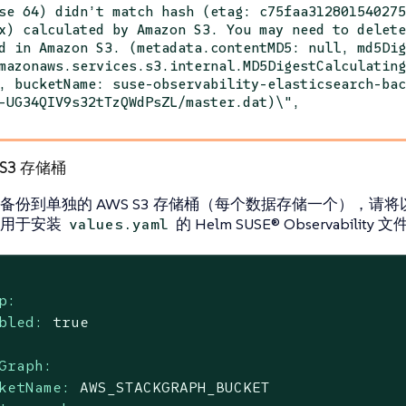
se 64) didn’t match hash (etag: c75faa31280154027
x) calculated by Amazon S3. You may need to delet
d in Amazon S3. (metadata.contentMD5: null, md5Di
mazonaws.services.s3.internal.MD5DigestCalculatin
, bucketName: suse-observability-elasticsearch-ba
-UG34QIV9s32tTzQWdPsZL/master.dat)\",
S3 存储桶
备份到单独的 AWS S3 存储桶（每个数据存储一个），请将以
到用于安装
的 Helm SUSE® Observability 
values.yaml
p:
bled:
true
Graph:
ketName:
AWS_STACKGRAPH_BUCKET