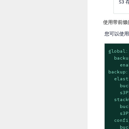
S3
使用带前缀的
您可以使用
global:
backu
ena
backup:
elast
buc
s3P
stack
buc
s3P
confi
buc