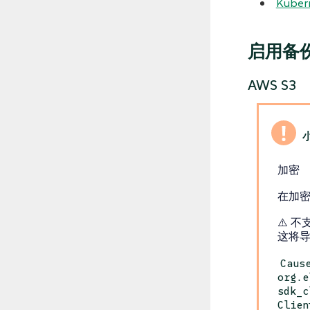
Kuber
启用备
AWS S3
加密
在加密存
⚠️ 
这将导致
Caus
org.e
sdk_c
Clien