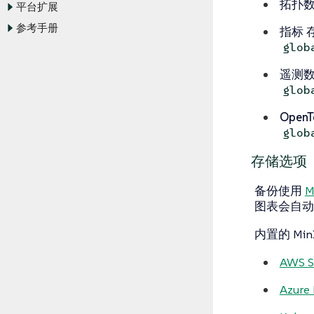
拓扑
平台扩展
参考手册
指标
存
glob
遥测
glob
OpenT
glob
存储选项
备份使用
M
图表会自动部
内置的 M
AWS S
Azure