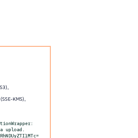
S3)。
SSE-KMS)。
ptionWrapper:
ta upload.
WRhNDUyZTI1MTc=