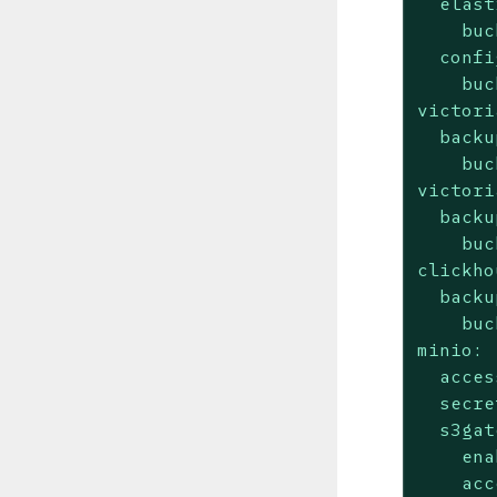
elast
buc
confi
buc
victori
backu
buc
victori
backu
buc
clickho
backu
buc
minio:
acces
secre
s3gat
ena
acc