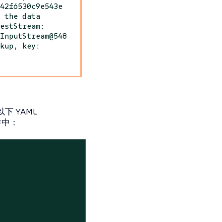
542f6530c9e543e
e the data
gestStream:
gInputStream@548
ckup, key:
下 YAML
文件中：