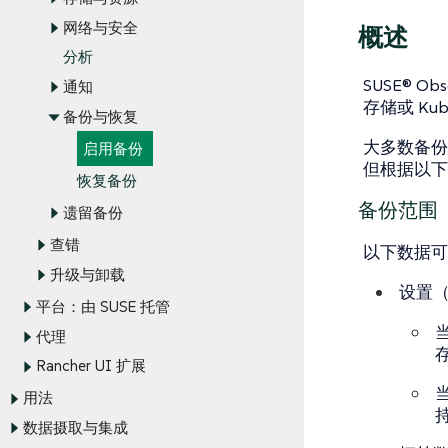
网络与安全
概述
分析
SUSE® O
通知
存储或 Kub
备份与恢复
大多数备份通
启用备份
但根据以下
恢复备份
备份范围
遗留备份
查错
以下数据可
升级与卸载
设置
（
平台：由 SUSE 托管
代理
Rancher UI 扩展
用法
持
数据摄取与集成