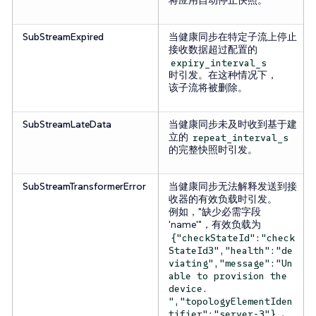
将应用自动停止快照。
SubStreamExpired
当健康同步在特定子流上停止
接收数据超过配置的
expiry_interval_s
时引发。在这种情况下，
该子流将被删除。
SubStreamLateData
当健康同步未及时收到基于建
立的
repeat_interval_s
的完整快照时引发。
SubStreamTransformerError
当健康同步无法解释发送到接
收器的有效负载时引发。
例如，"缺少必需字段
'name'"，有效负载为
{"checkStateId":"check
StateId3","health":"de
viating","message":"Un
able to provision the
device.
","topologyElementIden
，
tifier":"server-3"}