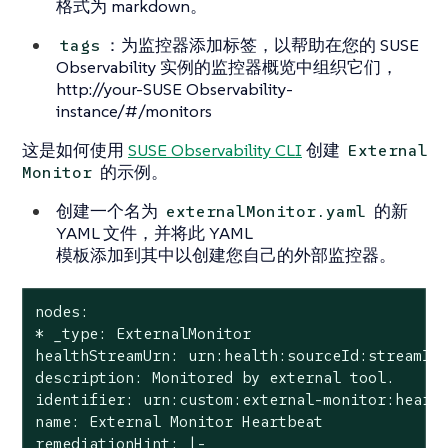
格式为 markdown。
：为监控器添加标签，以帮助在您的 SUSE
tags
Observability 实例的监控器概览中组织它们，
http://your-SUSE Observability-
instance/#/monitors
这是如何使用
SUSE Observability CLI
创建
External
的示例。
Monitor
创建一个名为
的新
externalMonitor.yaml
YAML 文件，并将此 YAML
模板添加到其中以创建您自己的外部监控器。
nodes:

* _type: ExternalMonitor

healthStreamUrn: urn:health:sourceId:streamId

description: Monitored by external tool.

identifier: urn:custom:external-monitor:heartb
name: External Monitor Heartbeat

remediationHint: |-
