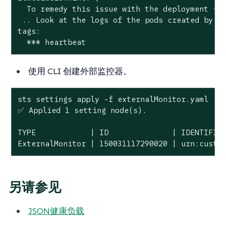
  To remedy this issue with the deployment {{ 
 .. Look at the logs of the pods created by th
tags:

  *** heartbeat
使用 CLI 创建外部监控器。
sts settings apply -f externalMonitor.yaml

✅ Applied 1 setting node(s).

TYPE            | ID              | IDENTIFIER
ExternalMonitor | 150031117290020 | urn:custo
另请参见
JSON健康负载