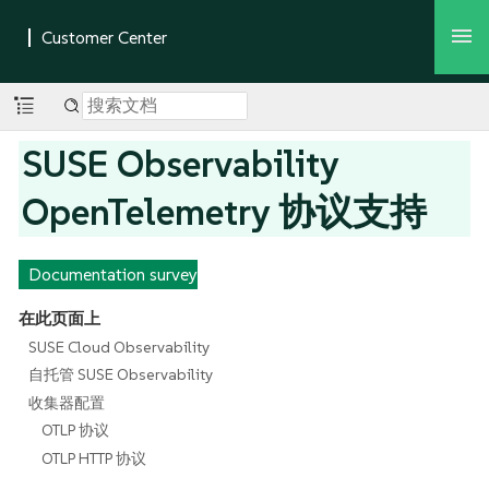
SUSE Observability
OpenTelemetry 协议支持
Documentation survey
在此页面上
SUSE Cloud Observability
自托管 SUSE Observability
收集器配置
OTLP 协议
OTLP HTTP 协议