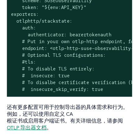
    scheme: SUSEObservability

    token: "${env:API_KEY}"

exporters:

  otlphttp/stackstate:

    auth:

      authenticator: bearertokenauth

    # Put in your own otlp-http endpoint, for 
    endpoint: <otlp-http-suse-observability-en
    # Optional TLS configurations:

    #tls:

    # To disable TLS entirely:

    #  insecure: true

    # To disalbe certificate verification (but
    #  insecure_skip_verify: true
还有更多配置可用于控制导出器的具体需求和行为。
例如，还可以使用自定义 CA
根证书或启用客户端证书。有关详细信息，请参阅
OTLP 导出器文档
。