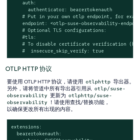
    auth:

      authenticator: bearertokenauth

    # Put in your own otlp endpoint, for examp
    endpoint: <otlp-suse-observability-endpoin
    # Optional TLS configurations:

    #tls:

    # To disable certificate verification (but
    #  insecure_skip_verify: true
OTLP HTTP 协议
要使用 OTLP HTTP 协议，请使用
导出器。
otlphttp
另外，请将管道中所有导出器引用从
otlp/suse-
更新为
observability
otlphttp/suse-
！请使用查找/替换功能，
observability
以确保更改所有出现的内容。
extensions:

  bearertokenauth:
